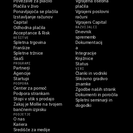
Povezave za plačilo
Vgrajena osebna 
Plačila v živo
plačila
Ponavljajoča se plačila
Vgrajeni poslovni 
Izstavljanje računov
računi
Capital
Vgrajeni Capital
Odhodna plačila
RAZVIJALCI
Dnevnik 
Acceptance & Risk
sprememb
REŠITVE
Spletna trgovina
Dokumentacij
Franšize
a
Spletne tržnice
Integracije
SaaS
Knjižnice
PROGRAMI
Status
Partnerji
VIRI
Agencije
Članki in vodniki
Startupi
Slikovno gradivo 
PODPORA
znamke
Center za pomoč
Zgodbe naših strank
Podpora strankam
Dokumenti in poročila
Stopi v stik s prodajo
Spletni seminarji in 
Zakaj je Mollie na tvojem 
dogodki
bančnem izpisku
PODJETJE
O nas
Kariera
Središče za medije