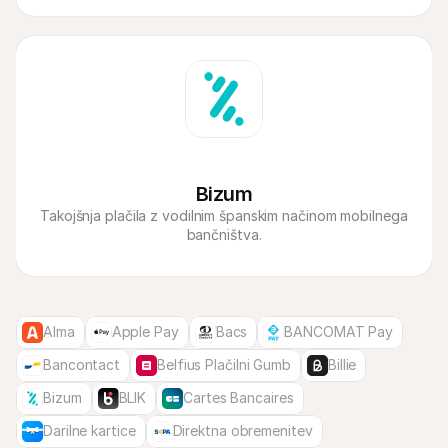
Bizum
Takojšnja plačila z vodilnim španskim načinom mobilnega 
bančništva.
Alma
Apple Pay
Bacs
BANCOMAT Pay
Bancontact
Belfius Plačilni Gumb
Billie
Bizum
BLIK
Cartes Bancaires
Darilne kartice
Direktna obremenitev