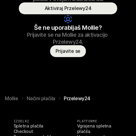
Plačano
Aktiviraj Przelewy24
Ime potrošnika
T. Otter
Še ne uporabljaš Mollie?
Prijavite se na Mollie za aktivacijo 
Przelewy24.
Prijavite se
Mollie
Načini plačila
Przelewy24
IZDELKI
PLATFORME
Spletna plačila
Vgrajena spletna 
Checkout
plačila