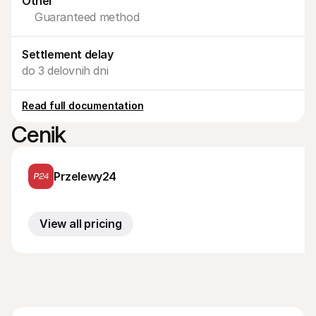
Other
Za kupce
Guaranteed method
Ugotovite, zakaj se Mollie pojavlja na vašem bančnem 
izpisku
Za stranke Mollie
Povežite se z našo ekipo za podporo strankam
Settlement delay
Kontaktirajte prodajo
do 3 delovnih dni
Odkrijte, kako lahko pomagamo vašemu podjetju
Read full documentation
Cenik
Przelewy24
View all pricing