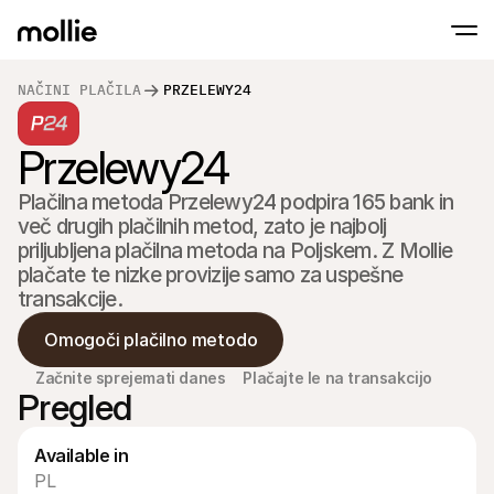
NAČINI PLAČILA
PRZELEWY24
Sprejmite plačila
Przelewy24
Spletna plačila
Prisloni in Plačaj na IPhone
Izvedite več
Sprejmite in upravljajt
Sprejmite brezstična plačila neposredno na
Plačilna metoda Przelewy24 podpira 165 bank in 
plačila
Fizična plačila
več drugih plačilnih metod, zato je najbolj 
Sprejemajte plačila s t
priljubljena plačilna metoda na Poljskem. Z Mollie 
napravami
plačate te nizke provizije samo za uspešne 
Checkout
Ponudite Checkout, ki 
transakcije.
optimiziran za prodaj
Ponavljajoča se pla
Omogoči plačilno metodo
Zbirajte redna in naro
Sprejemanje & Tve
Začnite sprejemati danes
Plačajte le na transakcijo
Preprečite goljufije in 
Pregled
konverzijo
Partnerji
Za agencije
Za Sa
Available in
Spoznajte naš program partnerskih agencij
Razisk
PL