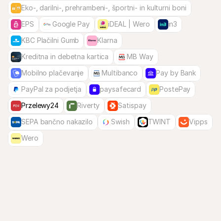
Eko-, darilni-, prehrambeni-, športni- in kulturni boni
EPS
Google Pay
iDEAL | Wero
in3
KBC Plačilni Gumb
Klarna
Kreditna in debetna kartica
MB Way
Mobilno plačevanje
Multibanco
Pay by Bank
PayPal za podjetja
paysafecard
PostePay
Przelewy24
Riverty
Satispay
SEPA bančno nakazilo
Swish
TWINT
Vipps
Wero