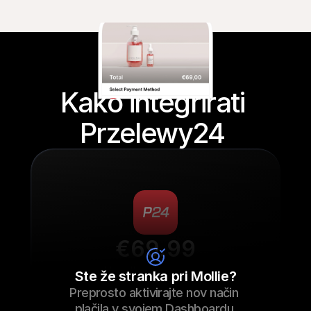
Kako integrirati 
Przelewy24 
€69.99
Vezalke za superge
Ste že stranka pri Mollie?
Preprosto aktivirajte nov način 
€69.99
Vezalke za superge
23/09/2022 17:29
plačila v svojem Dashboardu.