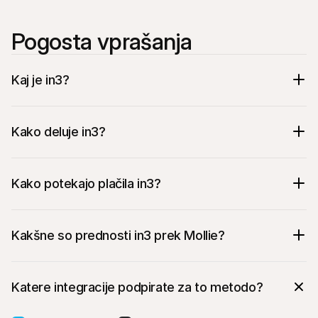
Pogosta vprašanja
Kaj je in3?
Kako deluje in3?
Med postopkom Checkout bo stranka 
izbrala in3
 ‘Plačilo na 3 obroke, 0 % 
Kako potekajo plačila in3?
obresti’
 kot svoj način plačila
Preusmerjena bo na in3
 gostovano plačilno 
stran
 kjer bo kot običajno z izbiro svoje 
Kakšne so prednosti in3 prek Mollie?
banke dokončala in3 transakcijo
Katere integracije podpirate za to metodo?