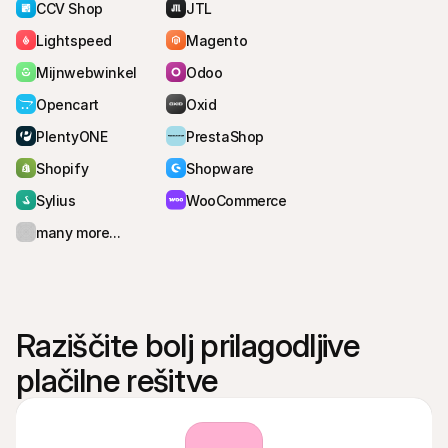
CCV Shop
JTL
Lightspeed
Magento
Mijnwebwinkel
Odoo
Opencart
Oxid
PlentyONE
PrestaShop
Shopify
Shopware
Sylius
WooCommerce
many more...
Raziščite bolj prilagodljive 
plačilne rešitve