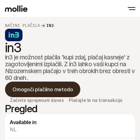
NAČINI PLAČILA
IN3
Sprejmite plačila
in3
Spletna plačila
Prisloni in Plačaj na IPhone
Izvedite več
Sprejmite in upravljajt
Sprejmite brezstična plačila neposredno na
in3 je možnost plačila 'kupi zdaj, plačaj kasneje' z 
plačila
Fizična plačila
zagotovljenimi izplačili. Z in3 lahko vaši kupci na 
Sprejemajte plačila s t
Nizozemskem plačajo v treh obrokih brez obresti v 
napravami
60 dneh.
Checkout
Ponudite Checkout, ki 
optimiziran za prodaj
Omogoči plačilno metodo
Ponavljajoča se pla
Zbirajte redna in naro
Začnite sprejemati danes
Plačajte le na transakcijo
Sprejemanje & Tve
Pregled
Preprečite goljufije in 
konverzijo
Partnerji
Available in
Za agencije
Za Sa
NL
Spoznajte naš program partnerskih agencij
Razisk