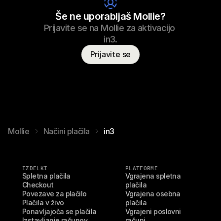
Ime potrošnika
T. Otter
Še ne uporabljaš Mollie?
Prijavite se na Mollie za aktivacijo 
in3.
Prijavite se
Mollie
Načini plačila
in3
IZDELKI
PLATFORME
Spletna plačila
Vgrajena spletna 
Checkout
plačila
Povezave za plačilo
Vgrajena osebna 
Plačila v živo
plačila
Ponavljajoča se plačila
Vgrajeni poslovni 
Izstavljanje računov
računi