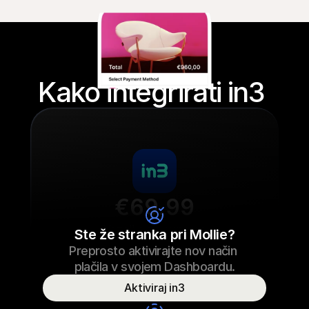
Kako integrirati in3 
€69.99
Vezalke za superge
Ste že stranka pri Mollie?
Preprosto aktivirajte nov način 
€69.99
Vezalke za superge
23/09/2022 17:29
plačila v svojem Dashboardu.
Plačano
Aktiviraj in3