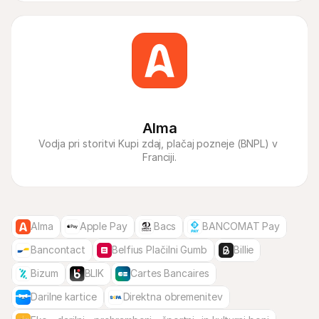
Alma
Vodja pri storitvi Kupi zdaj, plačaj pozneje (BNPL) v 
Franciji.
Alma
Apple Pay
Bacs
BANCOMAT Pay
Bancontact
Belfius Plačilni Gumb
Billie
Bizum
BLIK
Cartes Bancaires
Darilne kartice
Direktna obremenitev