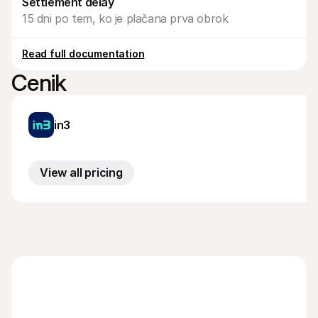
Settlement delay
Za kupce
15 dni po tem, ko je plačana prva obrok
Ugotovite, zakaj se Mollie pojavlja na vašem bančnem 
izpisku
Za stranke Mollie
Povežite se z našo ekipo za podporo strankam
Read full documentation
Kontaktirajte prodajo
Cenik
Odkrijte, kako lahko pomagamo vašemu podjetju
in3
View all pricing