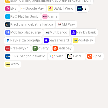
Eko-, darilni-, prehrambeni-, športni- in kulturni boni
EPS
Google Pay
iDEAL | Wero
in3
KBC Plačilni Gumb
Klarna
Kreditna in debetna kartica
MB Way
Mobilno plačevanje
Multibanco
Pay by Bank
PayPal za podjetja
paysafecard
PostePay
Przelewy24
Riverty
Satispay
SEPA bančno nakazilo
Swish
TWINT
Vipps
Wero