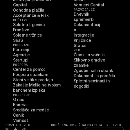
Capital
Vgrajeni Capital
Odhodna plačila
RAZVIJALCI
Dnevnik 
Acceptance & Risk
sprememb
REŠITVE
Spletna trgovina
Dokumentacij
Franšize
a
Spletne tržnice
Integracije
SaaS
Knjižnice
PROGRAMI
Status
Partnerji
VIRI
Agencije
Članki in vodniki
Startupi
Slikovno gradivo 
PODPORA
znamke
Center za pomoč
Zgodbe naših strank
Podpora strankam
Dokumenti in poročila
Stopi v stik s prodajo
Spletni seminarji in 
Zakaj je Mollie na tvojem 
dogodki
bančnem izpisku
PODJETJE
O nas
Kariera
Središče za medije
Cenik
Varnost
POVZETEK Z UI
DRUŽBENA OMREŽJA
LOKACIJA IN JEZIK
Select Language