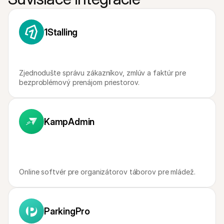
Kontakt
Pre nakupujúcich
Zistite, prečo sa Mollie objavila vo vašom bankovom výpise
Pre zákazníkov Mollie
1Stalling
Kontaktujte náš tím zákazníckej podpory
Kontaktujte obchodné oddelenie
Zistite, ako môžeme pomôcť vašej firme
Zjednodušte správu zákazníkov, zmlúv a faktúr pre 
bezproblémový prenájom priestorov.
KampAdmin
Online softvér pre organizátorov táborov pre mládež.
ParkingPro