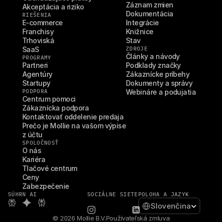
Záznam zmien
Akceptácia a riziko
Dokumentácia
RIEŠENIA
E-commerce
Integrácie
Franchisy
Knižnice
Trhoviská
Stav
SaaS
ZDROJE
Články a návody
PROGRAMY
Partneri
Podklady značky
Agentúry
Zákaznícke príbehy
Startupy
Dokumenty a správy
PODPORA
Webináre a podujatia
Centrum pomoci
Zákaznícka podpora
Kontaktovať oddelenie predaja
Prečo je Mollie na vašom výpise 
z účtu
SPOLOČNOSŤ
O nás
Kariéra
Tlačové centrum
Ceny
Zabezpečenie
SÚHRN AI
SOCIÁLNE SIETE
POLOHA A JAZYK
Select Language
Slovenčina
© 2026 Mollie B.V.
Používateľská zmluva