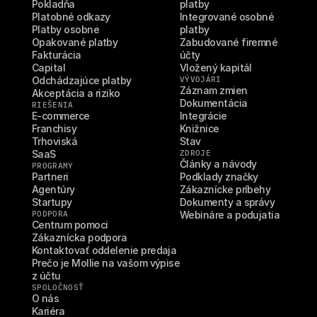
Pokladňa
platby
Platobné odkazy
Integrované osobné 
Platby osobne
platby
Opakované platby
Zabudované firemné 
Fakturácia
účty
Capital
Vložený kapitál
Odchádzajúce platby
VÝVOJÁRI
Záznam zmien
Akceptácia a riziko
Dokumentácia
RIEŠENIA
E-commerce
Integrácie
Franchisy
Knižnice
Trhoviská
Stav
SaaS
ZDROJE
Články a návody
PROGRAMY
Partneri
Podklady značky
Agentúry
Zákaznícke príbehy
Startupy
Dokumenty a správy
PODPORA
Webináre a podujatia
Centrum pomoci
Zákaznícka podpora
Kontaktovať oddelenie predaja
Prečo je Mollie na vašom výpise 
z účtu
SPOLOČNOSŤ
O nás
Kariéra