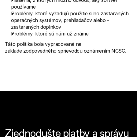
Hlásenia, z ktorých možno odvodiť, aký softvér 
používame
Problémy, ktoré vyžadujú použitie silno zastaraných 
operačných systémov, prehliadačov alebo - 
zastaraných doplnkov
Problémy, ktoré sú nám už známe
Táto politika bola vypracovaná na 
základe 
zodpovedného sprievodcu oznámením NCSC
.
Zjednodušte platby a správu 