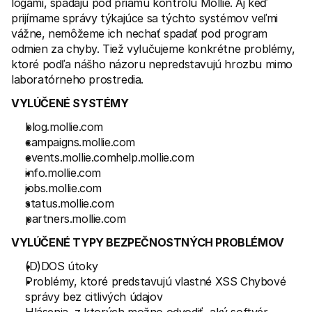
logami, spadajú pod priamu kontrolu Mollie. Aj keď 
prijímame správy týkajúce sa týchto systémov veľmi 
vážne, nemôžeme ich nechať spadať pod program 
odmien za chyby. Tiež vylučujeme konkrétne problémy, 
ktoré podľa nášho názoru nepredstavujú hrozbu mimo 
laboratórneho prostredia.
VYLÚČENÉ SYSTÉMY
blog.mollie.com
campaigns.mollie.com
events.mollie.comhelp.mollie.com
info.mollie.com
jobs.mollie.com
status.mollie.com
partners.mollie.com
VYLÚČENÉ TYPY BEZPEČNOSTNÝCH PROBLÉMOV
(D)DOS útoky
Problémy, ktoré predstavujú vlastné XSS Chybové 
správy bez citlivých údajov