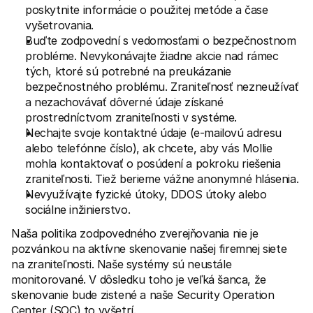
Kontakt
poskytnite informácie o použitej metóde a čase 
Pre nakupujúcich
vyšetrovania.
Zistite, prečo sa Mollie objavila vo vašom bankovom výpise
Buďte zodpovední s vedomosťami o bezpečnostnom 
Pre zákazníkov Mollie
Kontaktujte náš tím zákazníckej podpory
probléme. Nevykonávajte žiadne akcie nad rámec 
Kontaktujte obchodné oddelenie
tých, ktoré sú potrebné na preukázanie 
Zistite, ako môžeme pomôcť vašej firme
bezpečnostného problému. Zraniteľnosť nezneužívať 
a nezachovávať dôverné údaje získané 
prostredníctvom zraniteľnosti v systéme.
Nechajte svoje kontaktné údaje (e-mailovú adresu 
alebo telefónne číslo), ak chcete, aby vás Mollie 
mohla kontaktovať o posúdení a pokroku riešenia 
zraniteľnosti. Tiež berieme vážne anonymné hlásenia.
Nevyužívajte fyzické útoky, DDOS útoky alebo 
sociálne inžinierstvo.
Naša politika zodpovedného zverejňovania nie je 
pozvánkou na aktívne skenovanie našej firemnej siete 
na zraniteľnosti. Naše systémy sú neustále 
monitorované. V dôsledku toho je veľká šanca, že 
skenovanie bude zistené a naše Security Operation 
Center (SOC) to vyšetrí.