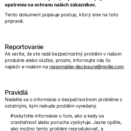
opatrenia na ochranu našich zákazníkov.
Tento dokument popisuje postup, ktorý sme na toto 
pripravili.
Technické zdroje
Mollie 
Portál pre vývojárov
Doku
Reportovanie
Objavte zdroje a aktualizácie pre vývojárov
Preskú
Ak veríte, že ste našli bezpečnostný problém v našom 
Knižnice
Stav
Integrujte Mollie s pripravenými knižnicami
Skontr
produkte alebo službe, prosím, informujte nás čo 
Komunita na Discorde
Zázn
najskôr e-mailom na 
responsible-disclosure@mollie.com
.
Pridajte sa do našej komunity vývojárov
Prečít
O spoločnosti Mollie
Obsah 
Ceny
Článk
Zobraziť naše ceny
Objavt
vášmu
O nás
Pravidlá
Príbe
Zistite viac o našom príbehu a 
Pozrit
Nedelite sa o informácie o bezpečnostnom probléme s 
Novinky
ostatnými, kým nebude problém vyriešený.
Doku
Prečítajte si najnovšie správy od 
Mollie
Stiahn
Poskytnite informácie o tom, ako a kedy sa 
Kariéra
zraniteľnosť alebo porucha vyskytuje. Jasne opíšte, 
Príďte pracovať k nám - hľadáme 
nových zamestnancov!
ako možno tento problém reprodukovať, a 