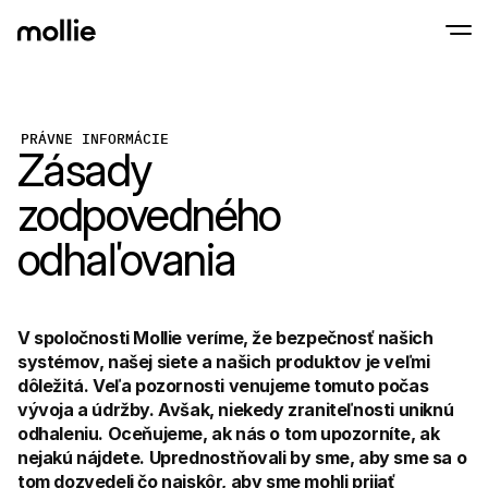
Prijímajte platby
PRÁVNE INFORMÁCIE
Zásady
Online platby
Tap to Pay na iPhone
Zistite viac
Prijímajte a spravujte 
Prijímajte bezkontaktné platby priamo na s
Platby osobne
zodpovedného 
Prijímajte platby pomo
terminálov a zariaden
odhaľovania
Pokladňa
Ponúknite checkout 
Opakujúce sa plat
Zbierajte opakované a
V spoločnosti Mollie veríme, že bezpečnosť našich 
platby
Akceptácia a riziko
systémov, našej siete a našich produktov je veľmi 
Zabráňte podvodom a
dôležitá. Veľa pozornosti venujeme tomuto počas 
optimalizujte konverz
vývoja a údržby. Avšak, niekedy zraniteľnosti uniknú 
Partneri
Pre S
odhaleniu. Oceňujeme, ak nás o tom upozorníte, ak 
Pre agentúry
Preskú
Zistite viac o našom programe partnerských agentúr
nejakú nájdete. Uprednostňovali by sme, aby sme sa o 
elektr
tom dozvedeli čo najskôr, aby sme mohli prijať 