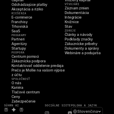
Odchádzajúce platby
VÝVOJÁRI
Záznam zmien
Akceptácia a riziko
Dokumentácia
RIEŠENIA
E-commerce
Integrácie
Franchisy
Knižnice
Trhoviská
Stav
SaaS
ZDROJE
Články a návody
PROGRAMY
Partneri
Podklady značky
Agentúry
Zákaznícke príbehy
Startupy
Dokumenty a správy
PODPORA
Webináre a podujatia
Centrum pomoci
Zákaznícka podpora
Kontaktovať oddelenie predaja
Prečo je Mollie na vašom výpise 
z účtu
SPOLOČNOSŤ
O nás
Kariéra
Tlačové centrum
Ceny
Zabezpečenie
SÚHRN AI
SOCIÁLNE SIETE
POLOHA A JAZYK
Select Language
Slovenčina