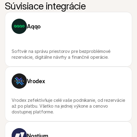
Kontakt
Súvisiace integrácie
Pre nakupujúcich
Zistite, prečo sa Mollie objavila vo vašom bankovom výpise
Pre zákazníkov Mollie
Kontaktujte náš tím zákazníckej podpory
Aqqo
Kontaktujte obchodné oddelenie
Zistite, ako môžeme pomôcť vašej firme
Softvér na správu priestorov pre bezproblémové 
rezervácie, digitálne návrhy a finančné operácie.
Vrodex
Vrodex zefektívňuje celé vaše podnikanie, od rezervácie 
až po platbu. Všetko na jednej výkone a cenovo 
dostupnej platforme.
Nostium