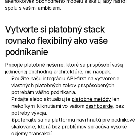
akéhokoľvek obchodného modelu a škálu, aby rástol 
Kontakt
Pre nakupujúcich
spolu s vašimi ambíciami.
Zistite, prečo sa Mollie objavila vo vašom bankovom výpise
Pre zákazníkov Mollie
Kontaktujte náš tím zákazníckej podpory
Vytvorte si platobný stack 
Kontaktujte obchodné oddelenie
Zistite, ako môžeme pomôcť vašej firme
rovnako flexibilný ako vaše 
podnikanie
Pripojte platobné riešenie, ktoré sa prispôsobí vašej 
jedinečnej obchodnej architektúre, nie naopak.
Použite našu integráciu API-first na vytvorenie 
vlastných platobných tokov prispôsobených 
potrebám vášho podnikania.
Pridajte alebo aktualizujte 
platobné metódy
 len 
niekoľkými kliknutiami vo vašom 
dashboarde
, bez 
potreby vývoja.
Spoliehajte sa na platformu navrhnutú pre podnikové 
škálovanie, ktorá bez problémov spracúva vysoké 
objemy transakcií.