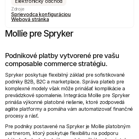
Elektronický obchod
Zdroje
Sprievodca konfiguráciou
Webová stránka
Mollie pre Spryker
Technické zdroje
Mollie 
Portál pre vývojárov
Doku
Objavte zdroje a aktualizácie pre vývojárov
Preskú
Podnikové platby vytvorené pre vašu 
Knižnice
Stav
composable commerce stratégiu.
Integrujte Mollie s pripravenými knižnicami
Skontr
Komunita na Discorde
Zázn
Pridajte sa do našej komunity vývojárov
Prečít
Spryker poskytuje flexibilný základ pre sofistikované 
O spoločnosti Mollie
Obsah 
podniky B2B, B2C a marketplace. Správa platieb pre 
Ceny
Článk
komplexné modely však môže prinášať komplikácie a 
Zobraziť naše ceny
Objavt
vášmu
O nás
prevádzkové spomalenie. Integrácia Mollie pre Spryker 
Príbe
Zistite viac o našom príbehu a 
prináša výkonné platobné riešenie, ktoré zodpovedá 
Pozrit
agilite platformy a pomáha vám automatizovať finančné 
Novinky
Doku
procesy a rásť.
Prečítajte si najnovšie správy od 
Mollie
Stiahn
Kariéra
Pre podniky postavené na Spryker je Mollie platobným 
Príďte pracovať k nám - hľadáme 
partnerom, ktorý poskytuje flexibilitu na podporu 
nových zamestnancov!