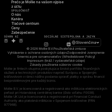
Prečo je Mollie na vašom výpise 
z účtu
SPOLOČNOSŤ
O nás
Kariéra
Tlačové centrum
Ceny
Zabezpečenie
SÚHRN AI
SOCIÁLNE SIETE
POLOHA A JAZYK
Select Language
Slovenčina
© 2026 Mollie B.V.
Používateľská zmluva
Vyhlásenie o ochrane osobných údajov
Zodpovedné zverejnenie
Smernica pre oznamovateľov (Whistleblower Policy)
Impressum (tiráž / vydavateľské údaje)
Zásady používania súborov cookie
Mollie je fintech skupina poskytujúca široké portfólio finančných 
služieb a technických produktov naprieč Európou a Spojeným 
kráľovstvom v rámci nášho poslania spraviť platby a správu financií 
bezproblémovými pre každý biznis.
Mollie B.V. je licencovaná a registrovaná ako inštitúcia elektronických 
peňazí pri Holandskej centrálnej banke (číslo vzťahu: F0038).
Mollie UK Ltd je licencovaná a registrovaná pri Financial Conduct 
Authority ako platobná inštitúcia v Spojenom kráľovstve (FRN: 
977968).