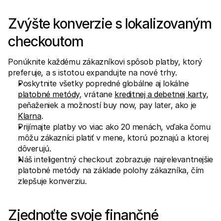
Zvýšte konverzie s lokalizovaným 
checkoutom
Ponúknite každému zákazníkovi spôsob platby, ktorý 
preferuje, a s istotou expandujte na nové trhy.
Poskytnite všetky popredné globálne aj lokálne 
platobné metódy
, vrátane 
kreditnej a debetnej karty
, 
peňaženiek a možností buy now, pay later, ako je 
Klarna
.
Prijímajte platby vo viac ako 20 menách, vďaka čomu 
môžu zákazníci platiť v mene, ktorú poznajú a ktorej 
dôverujú.
Náš inteligentný checkout zobrazuje najrelevantnejšie 
platobné metódy na základe polohy zákazníka, čím 
zlepšuje konverziu.
Zjednoťte svoje finančné 