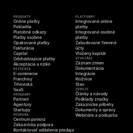
PRODUKTY
PLATFORMY
Online platby
Integrované online 
Pokladňa
platby
Platobné odkazy
Integrované osobné 
Platby osobne
platby
Opakované platby
Zabudované firemné 
Fakturácia
účty
Capital
Vložený kapitál
Odchádzajúce platby
VÝVOJÁRI
Záznam zmien
Akceptácia a riziko
Dokumentácia
RIEŠENIA
E-commerce
Integrácie
Franchisy
Knižnice
Trhoviská
Stav
SaaS
ZDROJE
Články a návody
PROGRAMY
Partneri
Podklady značky
Agentúry
Zákaznícke príbehy
Startupy
Dokumenty a správy
PODPORA
Webináre a podujatia
Centrum pomoci
Zákaznícka podpora
Kontaktovať oddelenie predaja