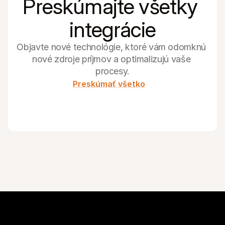
Preskúmajte všetky 
integrácie
Objavte nové technológie, ktoré vám odomknú 
nové zdroje príjmov a optimalizujú vaše 
procesy.
Preskúmať všetko