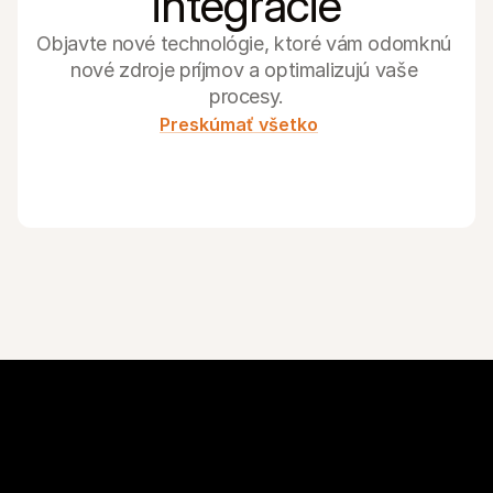
integrácie
Objavte nové technológie, ktoré vám odomknú 
nové zdroje príjmov a optimalizujú vaše 
procesy.
Preskúmať všetko