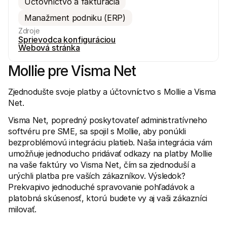
Účtovníctvo a fakturácia
Manažment podniku (ERP)
Zdroje
Sprievodca konfiguráciou
Webová stránka
Mollie pre Visma Net
Technické zdroje
Mollie 
Portál pre vývojárov
Doku
Objavte zdroje a aktualizácie pre vývojárov
Preskú
Zjednodušte svoje platby a účtovníctvo s Mollie a Visma 
Knižnice
Stav
Net. 
Integrujte Mollie s pripravenými knižnicami
Skontr
Komunita na Discorde
Zázn
Visma Net, popredný poskytovateľ administratívneho 
Pridajte sa do našej komunity vývojárov
Prečít
O spoločnosti Mollie
Obsah 
softvéru pre SME, sa spojil s Mollie, aby ponúkli 
Ceny
Článk
bezproblémovú integráciu platieb. Naša integrácia vám 
Zobraziť naše ceny
Objavt
umožňuje jednoducho pridávať odkazy na platby Mollie 
vášmu
O nás
Príbe
Zistite viac o našom príbehu a 
na vaše faktúry vo Visma Net, čím sa zjednoduší a 
Pozrit
urýchli platba pre vaších zákazníkov. Výsledok? 
Novinky
Prekvapivo jednoduché spravovanie pohľadávok a 
Doku
Prečítajte si najnovšie správy od 
Mollie
Stiahn
platobná skúsenosť, ktorú budete vy aj vaši zákazníci 
Kariéra
milovať. 
Príďte pracovať k nám - hľadáme 
nových zamestnancov!