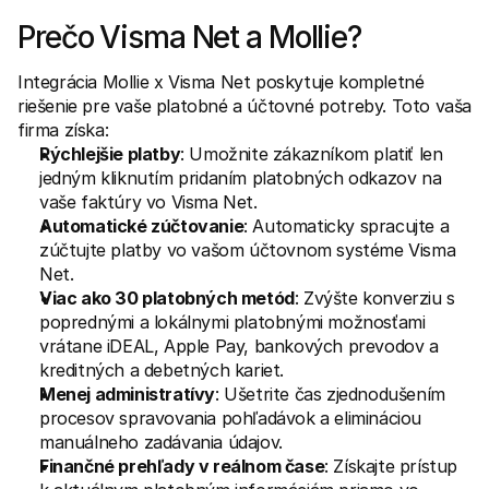
Kontakt
Pre nakupujúcich
Prečo Visma Net a Mollie?
Zistite, prečo sa Mollie objavila vo vašom bankovom výpise
Pre zákazníkov Mollie
Integrácia Mollie x Visma Net poskytuje kompletné 
Kontaktujte náš tím zákazníckej podpory
Kontaktujte obchodné oddelenie
riešenie pre vaše platobné a účtovné potreby. Toto vaša 
Zistite, ako môžeme pomôcť vašej firme
firma získa: 
Rýchlejšie platby
: Umožnite zákazníkom platiť len 
jedným kliknutím pridaním platobných odkazov na 
vaše faktúry vo Visma Net.
Automatické zúčtovanie
: Automaticky spracujte a 
zúčtujte platby vo vašom účtovnom systéme Visma 
Net.
Viac ako 30 platobných metód
: Zvýšte konverziu s 
poprednými a lokálnymi platobnými možnosťami 
vrátane iDEAL, Apple Pay, bankových prevodov a 
kreditných a debetných kariet.
Menej administratívy
: Ušetrite čas zjednodušením 
procesov spravovania pohľadávok a elimináciou 
manuálneho zadávania údajov.
Finančné prehľady v reálnom čase
: Získajte prístup 