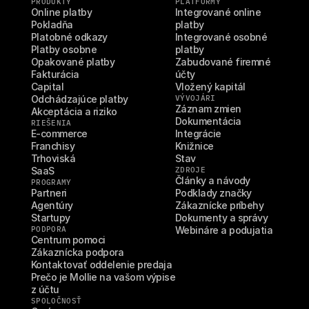
PRODUKTY
PLATFORMY
Online platby
Integrované online 
Pokladňa
platby
Platobné odkazy
Integrované osobné 
Platby osobne
platby
Opakované platby
Zabudované firemné 
Fakturácia
účty
Capital
Vložený kapitál
Odchádzajúce platby
VÝVOJÁRI
Záznam zmien
Akceptácia a riziko
Dokumentácia
RIEŠENIA
E-commerce
Integrácie
Franchisy
Knižnice
Trhoviská
Stav
SaaS
ZDROJE
Články a návody
PROGRAMY
Partneri
Podklady značky
Agentúry
Zákaznícke príbehy
Startupy
Dokumenty a správy
PODPORA
Webináre a podujatia
Centrum pomoci
Zákaznícka podpora
Kontaktovať oddelenie predaja
Prečo je Mollie na vašom výpise 
z účtu
SPOLOČNOSŤ