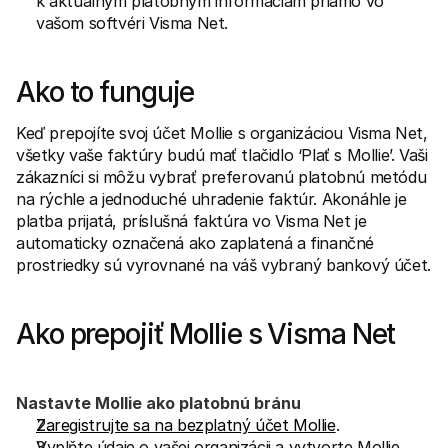
k aktuálnym platobným informáciám priamo vo 
vašom softvéri Visma Net.
Ako to funguje
Keď prepojíte svoj účet Mollie s organizáciou Visma Net, 
všetky vaše faktúry budú mať tlačidlo ‘Plať s Mollie’. Vaši 
zákazníci si môžu vybrať preferovanú platobnú metódu 
na rýchle a jednoduché uhradenie faktúr. Akonáhle je 
platba prijatá, príslušná faktúra vo Visma Net je 
automaticky označená ako zaplatená a finančné 
prostriedky sú vyrovnané na váš vybraný bankový účet.
Ako prepojiť Mollie s Visma Net
Nastavte Mollie ako platobnú bránu
Zaregistrujte sa na bezplatný účet Mollie
.
Vyplňte údaje o vašej organizácii a vytvorte Mollie 