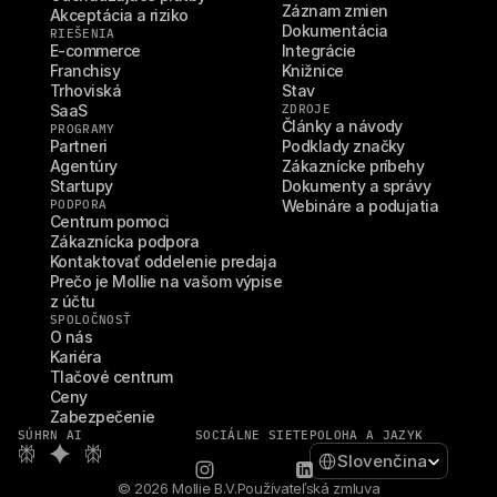
Záznam zmien
Akceptácia a riziko
Dokumentácia
RIEŠENIA
E-commerce
Integrácie
Franchisy
Knižnice
Trhoviská
Stav
SaaS
ZDROJE
Články a návody
PROGRAMY
Partneri
Podklady značky
Agentúry
Zákaznícke príbehy
Startupy
Dokumenty a správy
PODPORA
Webináre a podujatia
Centrum pomoci
Zákaznícka podpora
Kontaktovať oddelenie predaja
Prečo je Mollie na vašom výpise 
z účtu
SPOLOČNOSŤ
O nás
Kariéra
Tlačové centrum
Ceny
Zabezpečenie
SÚHRN AI
SOCIÁLNE SIETE
POLOHA A JAZYK
Select Language
Slovenčina
© 2026 Mollie B.V.
Používateľská zmluva