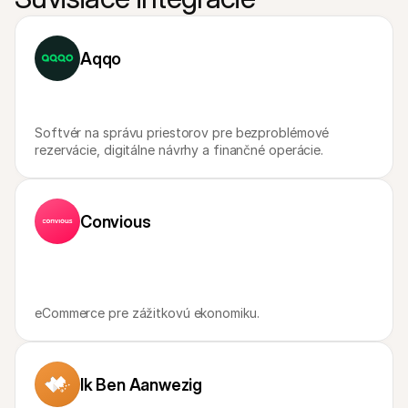
Kontakt
Pre nakupujúcich
Zistite, prečo sa Mollie objavila vo vašom bankovom výpise
Pre zákazníkov Mollie
Aqqo
Kontaktujte náš tím zákazníckej podpory
Kontaktujte obchodné oddelenie
Zistite, ako môžeme pomôcť vašej firme
Softvér na správu priestorov pre bezproblémové 
rezervácie, digitálne návrhy a finančné operácie.
Convious
eCommerce pre zážitkovú ekonomiku.
Ik Ben Aanwezig