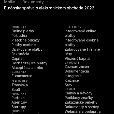
Mollie
Dokumenty
Európska správa o elektronickom obchode 2023
PRODUKTY
PLATFORMY
Online platby
Integrované online 
Pokladňa
platby
Platobné odkazy
Integrované osobné 
Platby osobne
platby
Opakované platby
Zabudované firemné 
Fakturácia
účty
Capital
Vložený kapitál
Odchádzajúce platby
VÝVOJÁRI
Záznam zmien
Akceptácia a riziko
Dokumentácia
RIEŠENIA
E-commerce
Integrácie
Franchisy
Knižnice
Trhoviská
Stav
SaaS
ZDROJE
Články a návody
PROGRAMY
Partneri
Podklady značky
Agentúry
Zákaznícke príbehy
Startupy
Dokumenty a správy
PODPORA
Webináre a podujatia