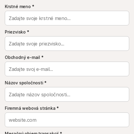
Kontakt
Krstné meno
Pre nakupujúcich
*
Zistite, prečo sa Mollie objavila vo vašom bankovom výpise
Pre zákazníkov Mollie
Kontaktujte náš tím zákazníckej podpory
Kontaktujte obchodné oddelenie
Priezvisko
*
Zistite, ako môžeme pomôcť vašej firme
Obchodný e-mail
*
Názov spoločnosti
*
Firemná webová stránka
*
Mesačný objem transakcií
*