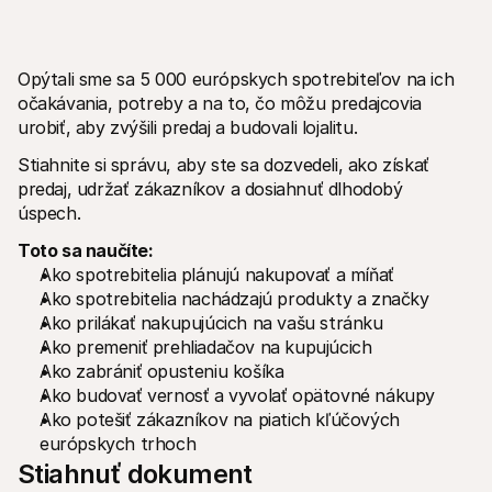
Opýtali sme sa 5 000 európskych spotrebiteľov na ich 
očakávania, potreby a na to, čo môžu predajcovia 
urobiť, aby zvýšili predaj a budovali lojalitu.
Technické zdroje
Mollie 
Stiahnite si správu, aby ste sa dozvedeli, ako získať 
Portál pre vývojárov
Doku
Objavte zdroje a aktualizácie pre vývojárov
Preskú
predaj, udržať zákazníkov a dosiahnuť dlhodobý 
Knižnice
Stav
úspech. 
Integrujte Mollie s pripravenými knižnicami
Skontr
Komunita na Discorde
Zázn
Toto sa naučíte:
Pridajte sa do našej komunity vývojárov
Prečít
Ako spotrebitelia plánujú nakupovať a míňať
O spoločnosti Mollie
Obsah 
Ceny
Článk
Ako spotrebitelia nachádzajú produkty a značky
Zobraziť naše ceny
Objavt
Ako prilákať nakupujúcich na vašu stránku
vášmu
O nás
Ako premeniť prehliadačov na kupujúcich
Príbe
Zistite viac o našom príbehu a 
Ako zabrániť opusteniu košíka
Pozrit
Novinky
Ako budovať vernosť a vyvolať opätovné nákupy
Doku
Prečítajte si najnovšie správy od 
Ako potešiť zákazníkov na piatich kľúčových 
Mollie
Stiahn
európskych trhoch
Kariéra
Príďte pracovať k nám - hľadáme 
Stiahnuť dokument
nových zamestnancov!