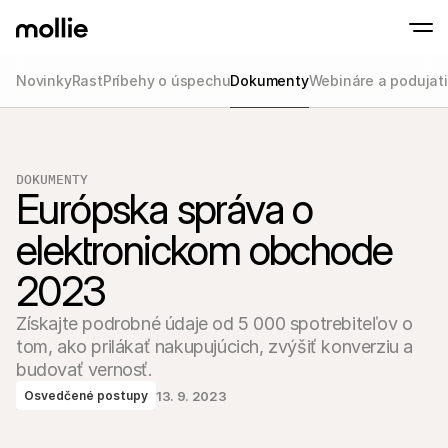
Novinky
Rast
Príbehy o úspechu
Dokumenty
Webináre a podujat
Prijímajte platby
Online platby
Tap to Pay na iPhone
Zistite viac
Prijímajte a spravujte 
Prijímajte bezkontaktné platby priamo na s
Platby osobne
DOKUMENTY
Európska správa o 
Prijímajte platby pomo
terminálov a zariaden
Pokladňa
elektronickom obchode 
Ponúknite checkout 
2023
Opakujúce sa plat
Zbierajte opakované a
platby
Získajte podrobné údaje od 5 000 spotrebiteľov o 
Akceptácia a riziko
Zabráňte podvodom a
tom, ako prilákať nakupujúcich, zvýšiť konverziu a 
optimalizujte konverz
budovať vernosť.
Partneri
Pre S
13. 9. 2023
Osvedčené postupy
Pre agentúry
Preskú
Zistite viac o našom programe partnerských agentúr
elektr