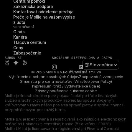
Centrum pomoci
Zákaznícka podpora
Kontaktovať oddelenie predaja
Prečo je Mollie na vašom výpise 
z účtu
SPOLOČNOSŤ
O nás
Kariéra
Tlačové centrum
Ceny
Zabezpečenie
SÚHRN AI
SOCIÁLNE SIETE
POLOHA A JAZYK
Select Language
Slovenčina
© 2026 Mollie B.V.
Používateľská zmluva
Vyhlásenie o ochrane osobných údajov
Zodpovedné zverejnenie
Smernica pre oznamovateľov (Whistleblower Policy)
Impressum (tiráž / vydavateľské údaje)
Zásady používania súborov cookie
Mollie je fintech skupina poskytujúca široké portfólio finančných 
služieb a technických produktov naprieč Európou a Spojeným 
kráľovstvom v rámci nášho poslania spraviť platby a správu financií 
bezproblémovými pre každý biznis.
Mollie B.V. je licencovaná a registrovaná ako inštitúcia elektronických 
peňazí pri Holandskej centrálnej banke (číslo vzťahu: F0038).
Mollie UK Ltd je licencovaná a registrovaná pri Financial Conduct 