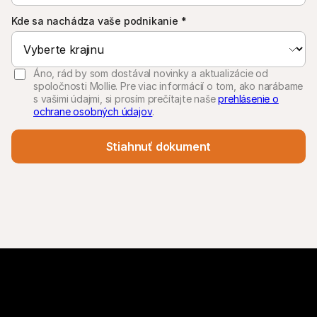
Kde sa nachádza vaše podnikanie
*
Áno, rád by som dostával novinky a aktualizácie od
spoločnosti Mollie. Pre viac informácií o tom, ako narábame
s vašimi údajmi, si prosím prečítajte naše
prehlásenie o
ochrane osobných údajov
.
Stiahnuť dokument