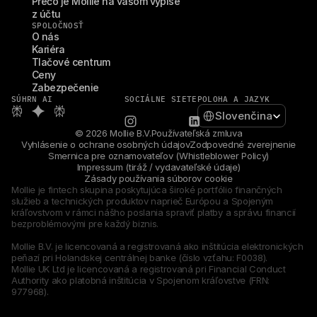
Prečo je Mollie na vašom výpise 
z účtu
SPOLOČNOSŤ
O nás
Kariéra
Tlačové centrum
Ceny
Zabezpečenie
SÚHRN AI
SOCIÁLNE SIETE
POLOHA A JAZYK
Select Language
Slovenčina
© 2026 Mollie B.V.
Používateľská zmluva
Vyhlásenie o ochrane osobných údajov
Zodpovedné zverejnenie
Smernica pre oznamovateľov (Whistleblower Policy)
Impressum (tiráž / vydavateľské údaje)
Zásady používania súborov cookie
Mollie je fintech skupina poskytujúca široké portfólio finančných 
služieb a technických produktov naprieč Európou a Spojeným 
kráľovstvom v rámci nášho poslania spraviť platby a správu financií 
bezproblémovými pre každý biznis.
Mollie B.V. je licencovaná a registrovaná ako inštitúcia elektronických 
peňazí pri Holandskej centrálnej banke (číslo vzťahu: F0038).
Mollie UK Ltd je licencovaná a registrovaná pri Financial Conduct 
Authority ako platobná inštitúcia v Spojenom kráľovstve (FRN: 
977968).