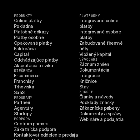
PRODUKTY
PLATFORMY
Online platby
Integrované online 
Pokladňa
platby
Platobné odkazy
Integrované osobné 
Platby osobne
platby
Opakované platby
Zabudované firemné 
Fakturácia
účty
Capital
Vložený kapitál
Odchádzajúce platby
VÝVOJÁRI
Záznam zmien
Akceptácia a riziko
Dokumentácia
RIEŠENIA
E-commerce
Integrácie
Franchisy
Knižnice
Trhoviská
Stav
SaaS
ZDROJE
Články a návody
PROGRAMY
Partneri
Podklady značky
Agentúry
Zákaznícke príbehy
Startupy
Dokumenty a správy
PODPORA
Webináre a podujatia
Centrum pomoci
Zákaznícka podpora
Kontaktovať oddelenie predaja