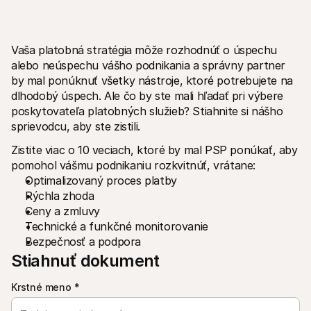
Vaša platobná stratégia môže rozhodnúť o úspechu 
alebo neúspechu vášho podnikania a správny partner 
by mal ponúknuť všetky nástroje, ktoré potrebujete na 
Technické zdroje
Mollie 
dlhodobý úspech. Ale čo by ste mali hľadať pri výbere 
Portál pre vývojárov
Doku
poskytovateľa platobných služieb? Stiahnite si nášho 
Objavte zdroje a aktualizácie pre vývojárov
Preskú
sprievodcu, aby ste zistili.
Knižnice
Stav
Integrujte Mollie s pripravenými knižnicami
Skontr
Zistite viac o 10 veciach, ktoré by mal PSP ponúkať, aby 
Komunita na Discorde
Zázn
pomohol vášmu podnikaniu rozkvitnúť, vrátane:
Pridajte sa do našej komunity vývojárov
Prečít
O spoločnosti Mollie
Obsah 
Optimalizovaný proces platby
Ceny
Článk
Rýchla zhoda
Zobraziť naše ceny
Objavt
Ceny a zmluvy
vášmu
O nás
Príbe
Zistite viac o našom príbehu a 
Technické a funkčné monitorovanie
Pozrit
Bezpečnosť a podpora
Novinky
Stiahnuť dokument
Doku
Prečítajte si najnovšie správy od 
Mollie
Stiahn
Kariéra
Krstné meno
*
Príďte pracovať k nám - hľadáme 
nových zamestnancov!