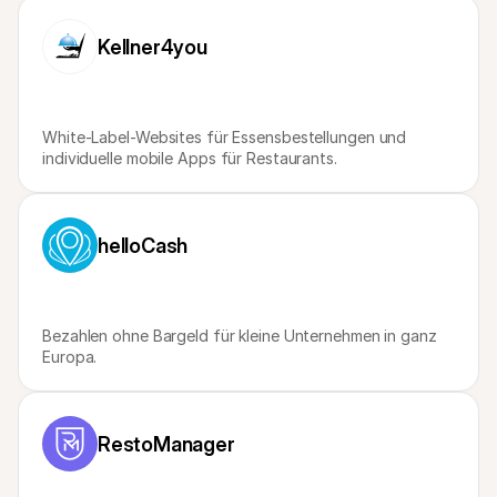
Für Endkunden
Warum steht Mollie auf Ihrem Kontoauszug?
Kellner4you
Für Mollie-Händler
Kontaktieren Sie unseren Händler-Support
Sales-Team kontaktieren
Erfahren Sie, wie wir Ihrem Unternehmen helfen können
White-Label-Websites für Essensbestellungen und 
individuelle mobile Apps für Restaurants.
helloCash
Bezahlen ohne Bargeld für kleine Unternehmen in ganz 
Europa.
RestoManager