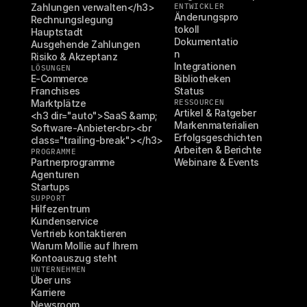
Zahlungen verwalten</h3>
ENTWICKLER
Änderungspro
Rechnungslegung
tokoll
Hauptstadt
Dokumentatio
Ausgehende Zahlungen
n
Risiko & Akzeptanz
Integrationen
LÖSUNGEN
E-Commerce
Bibliotheken
Franchises
Status
Marktplätze
RESSOURCEN
Artikel & Ratgeber
<h3 dir="auto">SaaS &amp; 
Markenmaterialien
Software-Anbieter<br><br 
Erfolgsgeschichten
class="trailing-break"></h3>
Arbeiten & Berichte
PROGRAMME
Partnerprogramme
Webinare & Events
Agenturen
Startups
SUPPORT
Hilfezentrum
Kundenservice
Vertrieb kontaktieren
Warum Mollie auf Ihrem 
Kontoauszug steht
UNTERNEHMEN
Über uns
Karriere
Newsroom