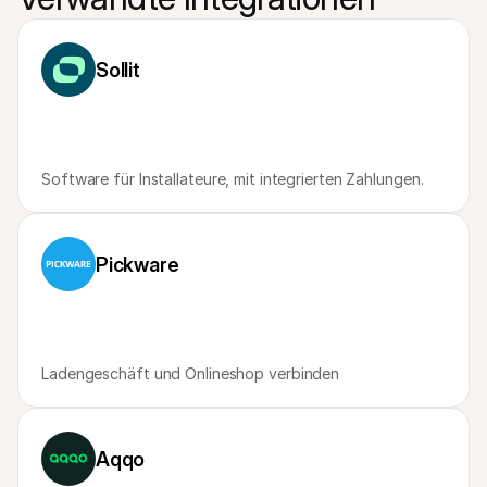
Für Endkunden
Warum steht Mollie auf Ihrem Kontoauszug?
Für Mollie-Händler
Sollit
Kontaktieren Sie unseren Händler-Support
Sales-Team kontaktieren
Erfahren Sie, wie wir Ihrem Unternehmen helfen können
Software für Installateure, mit integrierten Zahlungen.
Pickware
Ladengeschäft und Onlineshop verbinden
Aqqo