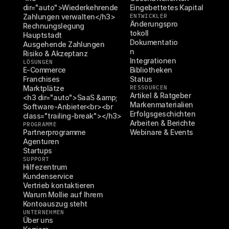
dir="auto">Wiederkehrende 
Eingebettetes Kapital
Zahlungen verwalten</h3>
ENTWICKLER
Änderungspro
Rechnungslegung
tokoll
Hauptstadt
Dokumentatio
Ausgehende Zahlungen
n
Risiko & Akzeptanz
Integrationen
LÖSUNGEN
E-Commerce
Bibliotheken
Franchises
Status
Marktplätze
RESSOURCEN
Artikel & Ratgeber
<h3 dir="auto">SaaS &amp; 
Markenmaterialien
Software-Anbieter<br><br 
Erfolgsgeschichten
class="trailing-break"></h3>
Arbeiten & Berichte
PROGRAMME
Partnerprogramme
Webinare & Events
Agenturen
Startups
SUPPORT
Hilfezentrum
Kundenservice
Vertrieb kontaktieren
Warum Mollie auf Ihrem 
Kontoauszug steht
UNTERNEHMEN
Über uns