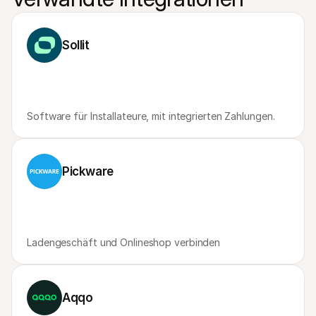
Für Endkunden
Warum steht Mollie auf Ihrem Kontoauszug?
Für Mollie-Händler
Sollit
Kontaktieren Sie unseren Händler-Support
Sales-Team kontaktieren
Erfahren Sie, wie wir Ihrem Unternehmen helfen können
Software für Installateure, mit integrierten Zahlungen.
Pickware
Ladengeschäft und Onlineshop verbinden
Aqqo