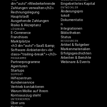
dir="auto">Wiederkehrende 
Eingebettetes Kapital
Zahlungen verwalten</h3>
ENTWICKLER
Änderungspro
Rechnungslegung
tokoll
Hauptstadt
Dokumentatio
Ausgehende Zahlungen
n
Risiko & Akzeptanz
Integrationen
LÖSUNGEN
E-Commerce
Bibliotheken
Franchises
Status
Marktplätze
RESSOURCEN
Artikel & Ratgeber
<h3 dir="auto">SaaS &amp; 
Markenmaterialien
Software-Anbieter<br><br 
Erfolgsgeschichten
class="trailing-break"></h3>
Arbeiten & Berichte
PROGRAMME
Partnerprogramme
Webinare & Events
Agenturen
Startups
SUPPORT
Hilfezentrum
Kundenservice
Vertrieb kontaktieren
Warum Mollie auf Ihrem 
Kontoauszug steht
UNTERNEHMEN
Über uns