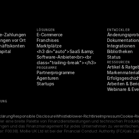
LÖSUNGEN
ENTWICKLER
ine-Zahlungen
E-Commerce
Änderungsproto
ungen vor Ort
Franchises
Dokumentation
chäftskonten
Marktplätze
Integrationen
apital
<h3 dir="auto">SaaS &amp; 
Bibliotheken
Software-Anbieter<br><br 
Status
class="trailing-break"></h3>
RESSOURCEN
Artikel & Ratge
PROGRAMME
Partnerprogramme
Markenmaterial
Agenturen
Erfolgsgeschic
Startups
Arbeiten & Beri
Webinare & Eve
SUNG
klärung
Responsible Disclosure
Whistleblower-Richtlinie
Impressum
Cookie-Ric
der eine breite Palette von Finanzdienstleistungen und technischen Produkt
ungen und das Finanzmanagement für jedes Unternehmen zu vereinfachen. Mo
r: F0038). Mollie UK Ltd ist bei der Financial Conduct Authority (FCA)als Zah