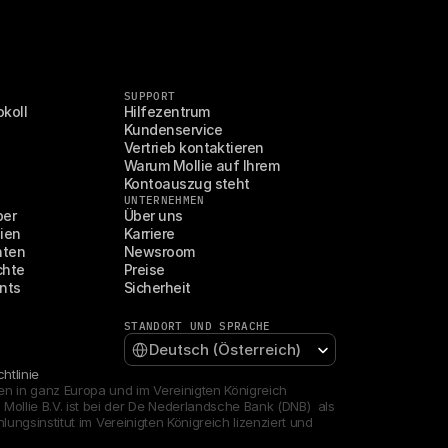
SUPPORT
koll
Hilfezentrum
Kundenservice
Vertrieb kontaktieren
Warum Mollie auf Ihrem 
Kontoauszug steht
UNTERNEHMEN
ber
Über uns
ien
Karriere
hten
Newsroom
chte
Preise
nts
Sicherheit
STANDORT UND SPRACHE
Select Language
Deutsch (Österreich)
htlinie
en in ganz Europa und im Vereinigten Königreich 
llie B.V. ist bei der De Nederlandsche Bank (DNB)  als 
lungsinstitut im Vereinigten Königreich lizenziert und 