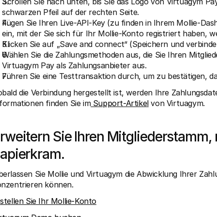
Scrollen Sie nach unten, bis Sie das Logo von Virtuagym Pay 
schwarzen Pfeil auf der rechten Seite.
Fügen Sie Ihren Live-API-Key (zu finden in Ihrem Mollie-Dash
ein, mit der Sie sich für Ihr Mollie-Konto registriert haben,
Klicken Sie auf „Save and connect“ (Speichern und verbind
Wählen Sie die Zahlungsmethoden aus, die Sie Ihren Mitglie
Virtuagym Pay als Zahlungsanbieter aus.
Führen Sie eine Testtransaktion durch, um zu bestätigen, das
bald die Verbindung hergestellt ist, werden Ihre Zahlungsdat
formationen finden Sie im
 Support-Artikel
 von Virtuagym.
rweitern Sie Ihren Mitgliederstamm, r
apierkram.
erlassen Sie Mollie und Virtuagym die Abwicklung Ihrer Zahl
nzentrieren können.
stellen Sie Ihr Mollie-Konto