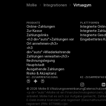
Mollie
Integrationen
Virtuagym
PRODUKTE
PLATTFORMEN
Online-Zahlungen
Integrierte Onl
Zur Kasse
Integrierte Zahl
Zahlungslinks
Integrierte Ges
<h3 dir="auto">Zahlungen vor 
Eingebettetes K
Ort annehmen</h3>
<h3 
dir="auto">Wiederkehrende 
Zahlungen verwalten</h3>
Rechnungslegung
Hauptstadt
Ausgehende Zahlungen
Risiko & Akzeptanz
KI-ZUSAMMENFASSUNG
KI-ZUSAMMENFAS
© 2026 Mollie B.V.
Nutzungsvereinbarung
Datenschutzer
<p dir="auto">Mollie ist ein Finanztechnologiekonzern, 
anbietet. Mollie hat es sich zur Aufgabe gemacht, Zahl
E-Geld-Institut lizenziert und registriert (Geschäftsnumme
registriert (FRN: 977968).</p>