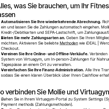
lles, was Sie brauchen, um Ihr Fitn
assen
Automatisieren Sie Ihre wiederkehrende Abrechnung.
 Ric
ein und lassen Sie die Zahlungen automatisch eingehen. Moll
Kredit-/Debitkarten und SEPA-Lastschrift, um Zahlungsausfä
Bieten Sie mehr Zahlungsarten an.
 Geben Sie Ihren Mitgliede
möchten. Aktivieren Sie beliebte 
Methoden
 wie iDEAL | Wer
Checkout.
Vereinen Sie Ihre Online- und Offline-Verkäufe.
 Verbinden 
System von Virtuagym, um In-person-Zahlungen für Nahrun
Tagespässe an einem Ort zu verwalten.
Vereinfachen Sie Ihre Finanz-Administration.
 Alle Ihre Tra
sodass Sie einen klaren Überblick über Ihren Cashflow erh
o verbinden Sie Mollie und Virtuagy
Gehen Sie in Ihrem Virtuagym-Portal zu System Settings (Sy
Payment methods (Zahlungsmethoden).