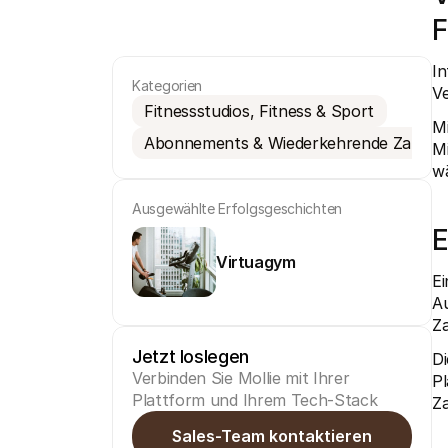
F
In
Kategorien
V
Fitnessstudios, Fitness & Sport
Mi
Abonnements & Wiederkehrende Zahlun
Mi
wä
Ausgewählte Erfolgsgeschichten
E
Virtuagym
Ei
A
Za
Jetzt loslegen
Di
Verbinden Sie Mollie mit Ihrer 
Pl
Plattform und Ihrem Tech-Stack
Za
Sales-Team kontaktieren