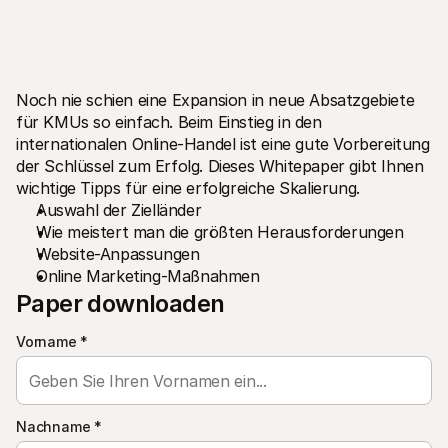
Noch nie schien eine Expansion in neue Absatzgebiete 
für KMUs so einfach. Beim Einstieg in den 
Technische Ressourcen
Mollie
internationalen Online-Handel ist eine gute Vorbereitung 
Developer-Portal
Doku
der Schlüssel zum Erfolg. Dieses Whitepaper gibt Ihnen 
Entdecken Sie unsere Ressourcen und Updates für 
Erfahr
wichtige Tipps für eine erfolgreiche Skalierung.
Developer
unser
Bibliotheken
Statu
Auswahl der Zielländer
Integrieren Sie Mollie mit unseren Plug-and-Play-Paketen
Überp
Wie meistert man die größten Herausforderungen
Discord community
Chan
Website-Anpassungen
Werden Sie Teil der Entwickler-Community
Lesen 
Online Marketing-Maßnahmen
Über Mollie
Conte
Preise
Artike
Paper downloaden
Sehen Sie sich unsere Preise an
Entdec
für Ih
Über uns
Vorname
*
Erfol
Unsere Story und Werte
Erfahr
News
Erfolg
Lesen Sie aktuelle Mollie-
Kunde
Neuigkeiten
Pape
Karriere
Laden 
Nachname
*
Kommen Sie zu uns - wir stellen ein!
Kontakt