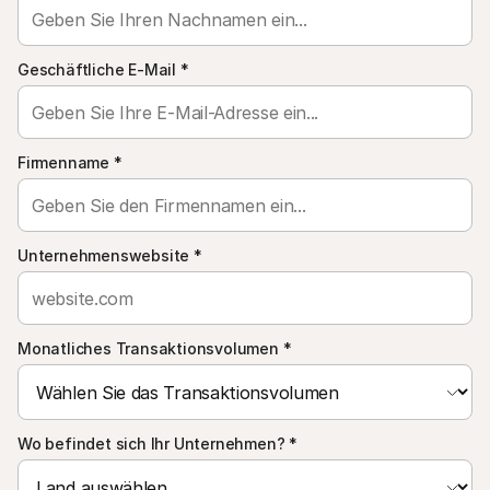
Für Endkunden
Warum steht Mollie auf Ihrem Kontoauszug?
Für Mollie-Händler
Geschäftliche E-Mail
*
Kontaktieren Sie unseren Händler-Support
Sales-Team kontaktieren
Erfahren Sie, wie wir Ihrem Unternehmen helfen können
Firmenname
*
Unternehmenswebsite
*
Monatliches Transaktionsvolumen
*
Wo befindet sich Ihr Unternehmen?
*