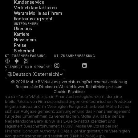
Kundenservice
Vertrieb kontaktieren
Warum Mollie auf Ihrem 
Kontoauszug steht
UNTERNEHMEN
Über uns
Karriere
Newsroom
Preise
Sicherheit
KI-ZUSAMMENFASSUNG
KI-ZUSAMMENFASSUNG
STANDORT UND SPRACHE
Select Language
Deutsch (Österreich)
© 2026 Mollie B.V.
Nutzungsvereinbarung
Datenschutzerklärung
Responsible Disclosure
Whistleblower-Richtlinie
Impressum
Cookie-Richtlinie
<p dir="auto">Mollie ist ein Finanztechnologiekonzern, der eine 
breite Palette von Finanzdienstleistungen und technischen Produkten 
in ganz Europa und im Vereinigten Königreich anbietet. Mollie hat es 
sich zur Aufgabe gemacht, Zahlungen und das Finanzmanagement 
für jedes Unternehmen zu vereinfachen. Mollie B.V. ist bei der De 
Nederlandsche Bank (DNB)  als E-Geld-Institut lizenziert und 
registriert (Geschäftsnummer: F0038). Mollie UK Ltd ist bei der 
Financial Conduct Authority (FCA)als Zahlungsinstitut im Vereinigten 
Königreich lizenziert und registriert (FRN: 977968).</p>