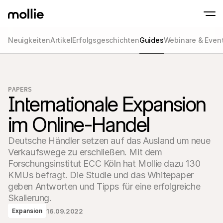
Neuigkeiten
Artikel
Erfolgsgeschichten
Guides
Webinare & Even
Zahlungen
Online-Zahlungen
Tap to Pay auf dem iPhone
Jetzt starten
Akzeptieren und verwa
Akzeptieren Sie kontaklose Zahlungen direk
Zahlungen
PAPERS
POS-Zahlungen
Internationale Expansion 
Empfangen Sie Zahlun
Terminals und andere
Mollie-Checkout
im Online-Handel
Personalisieren Sie I
für eine höhere Conv
Deutsche Händler setzen auf das Ausland um neue 
Wiederkehrende Z
Erhalten Sie wiederke
Verkaufswege zu erschließen. Mit dem 
Abo-Zahlungen
Forschungsinstitut ECC Köln hat Mollie dazu 130 
Acceptance & Risk
KMUs befragt. Die Studie und das Whitepaper 
Verhindern Sie Betrug
maximieren Sie die C
geben Antworten und Tipps für eine erfolgreiche 
Partner
Skalierung.
Für 
Für Agenturen
Entde
Erfahren Sie mehr über unser Agentur-Partnerprogramm
16.09.2022
Expansion
Partn