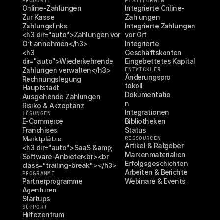
PRODUKTE
PLATTFORMEN
Online-Zahlungen
Integrierte Online-
Zur Kasse
Zahlungen
Zahlungslinks
Integrierte Zahlungen 
<h3 dir="auto">Zahlungen vor 
vor Ort
Ort annehmen</h3>
Integrierte 
<h3 
Geschäftskonten
dir="auto">Wiederkehrende 
Eingebettetes Kapital
Zahlungen verwalten</h3>
ENTWICKLER
Änderungspro
Rechnungslegung
tokoll
Hauptstadt
Dokumentatio
Ausgehende Zahlungen
n
Risiko & Akzeptanz
Integrationen
LÖSUNGEN
E-Commerce
Bibliotheken
Franchises
Status
Marktplätze
RESSOURCEN
Artikel & Ratgeber
<h3 dir="auto">SaaS &amp; 
Markenmaterialien
Software-Anbieter<br><br 
Erfolgsgeschichten
class="trailing-break"></h3>
Arbeiten & Berichte
PROGRAMME
Partnerprogramme
Webinare & Events
Agenturen
Startups
SUPPORT
Hilfezentrum