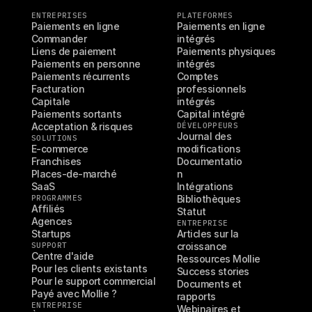
ENTREPRISES
PLATEFORMES
Paiements en ligne
Paiements en ligne 
Commander
intégrés
Liens de paiement
Paiements physiques 
Paiements en personne
intégrés
Paiements récurrents
Comptes 
Facturation
professionnels 
Capitale
intégrés
Paiements sortants
Capital intégré
Acceptation & risques
DÉVELOPPEURS
Journal des 
SOLUTIONS
E-commerce
modifications
Franchises
Documentatio
Places-de-marché
n
SaaS
Intégrations
PROGRAMMES
Bibliothèques
Affiliés
Statut
Agences
ENTREPRISE
Startups
Articles sur la 
SUPPORT
croissance
Centre d'aide
Ressources Mollie
Pour les clients existants
Success stories
Pour le support commercial
Documents et 
Payé avec Mollie ?
rapports
ENTREPRISE
Webinaires et 