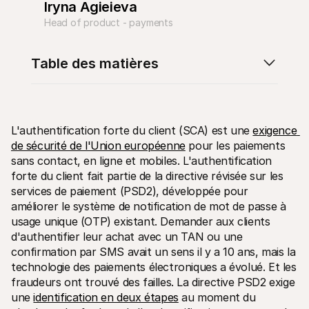
Iryna Agieieva
Head of product - payments
Table des matières
Ressources techniques
API Mol
Portail développeurs
Docu
Découvrez les ressources de développement et les mises à 
Explor
jour
Statu
L'authentification forte du client (SCA) est une 
exigence 
Bibliothèques
Vérifi
de sécurité de l'Union européenne
 pour les paiements 
Intégrez Mollie avec des packages prêts à l'emploi
Chan
sans contact, en ligne et mobiles. L'authentification 
Communauté Discord
Lisez 
Rejoignez notre communauté de développeurs
forte du client fait partie de la directive révisée sur les 
À propos de Mollie
Conten
services de paiement (PSD2), développée pour 
Tarifs
Conna
améliorer le système de notification de mot de passe à 
Consultez nos tarifs
Découv
peuven
usage unique (OTP) existant. Demander aux clients 
À propos
Témoi
Notre histoire et nos valeurs
d'authentifier leur achat avec un TAN ou une 
 Découvrez comment nous aidons 
Actualités
confirmation par SMS avait un sens il y a 10 ans, mais la 
nos cl
Lire les dernières actualités de 
Livre
technologie des paiements électroniques a évolué. Et les 
Mollie
Téléch
Nous rejoindre
fraudeurs ont trouvé des failles. La directive PSD2 exige 
Rejoignez notre équipe - nous 
une 
identification en deux étapes
 au moment du 
recrutons !