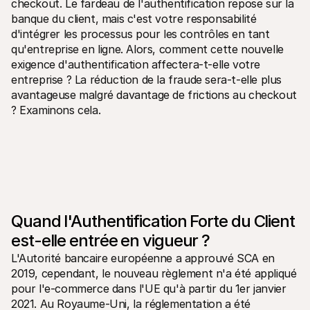
checkout. Le fardeau de l'authentification repose sur la 
Contact
Pour les consommateurs
banque du client, mais c'est votre responsabilité 
Découvrez pourquoi Mollie figure sur votre relevé bancaire
d'intégrer les processus pour les contrôles en tant 
Pour les clients Mollie
qu'entreprise en ligne. Alors, comment cette nouvelle 
Contactez notre équipe support
exigence d'authentification affectera-t-elle votre 
Pour obtenir un devis
Découvrez comment nous pouvons aider votre entreprise
entreprise ? La réduction de la fraude sera-t-elle plus 
avantageuse malgré davantage de frictions au checkout 
? Examinons cela.
Quand l'Authentification Forte du Client 
est-elle entrée en vigueur ?
L'Autorité bancaire européenne a approuvé SCA en 
2019, cependant, le nouveau règlement n'a été appliqué 
pour l'e-commerce dans l'UE qu'à partir du 1er janvier 
2021. Au Royaume-Uni, la réglementation a été 