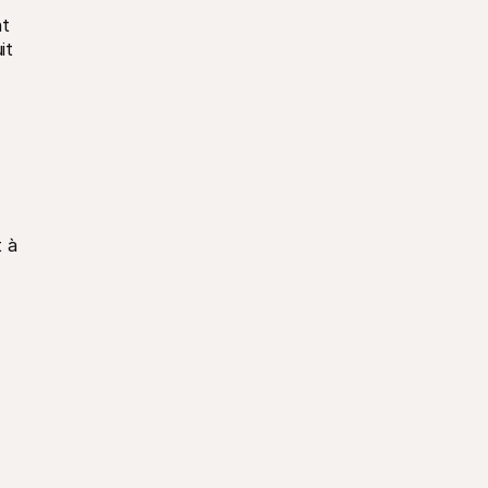
t 
t 
 à 