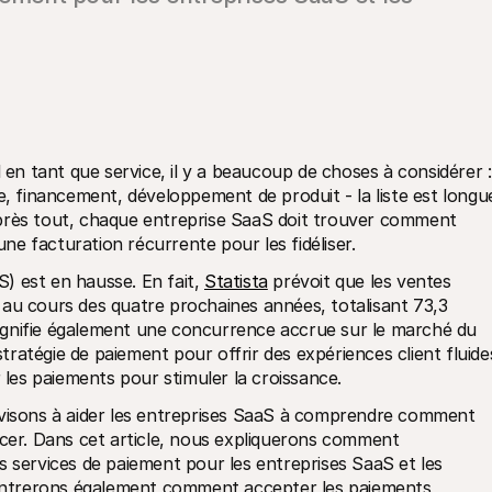
 en tant que service, il y a beaucoup de choses à considérer : 
e, financement, développement de produit - la liste est longue
près tout, chaque entreprise SaaS doit trouver comment 
 une facturation récurrente pour les fidéliser.
S) est en hausse. En fait, 
Statista
 prévoit que les ventes 
 cours des quatre prochaines années, totalisant 73,3 
 signifie également une concurrence accrue sur le marché du 
stratégie de paiement pour offrir des expériences client fluides
es paiements pour stimuler la croissance.
 visons à aider les entreprises SaaS à comprendre comment 
ncer. Dans cet article, nous expliquerons comment 
s services de paiement pour les entreprises SaaS et les 
ntrerons également comment accepter les paiements 