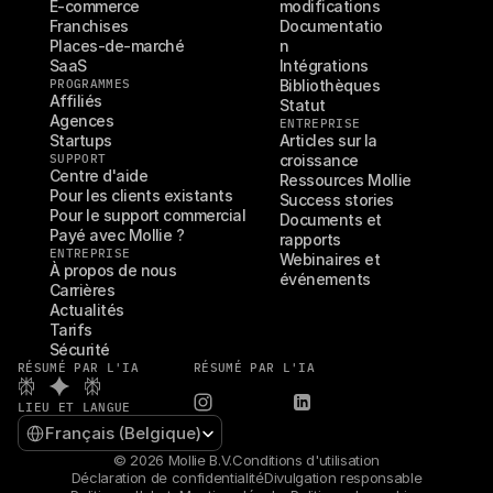
E-commerce
modifications
Franchises
Documentatio
Places-de-marché
n
SaaS
Intégrations
PROGRAMMES
Bibliothèques
Affiliés
Statut
Agences
ENTREPRISE
Startups
Articles sur la 
SUPPORT
croissance
Centre d'aide
Ressources Mollie
Pour les clients existants
Success stories
Pour le support commercial
Documents et 
Payé avec Mollie ?
rapports
ENTREPRISE
Webinaires et 
À propos de nous
événements
Carrières
Actualités
Tarifs
Sécurité
RÉSUMÉ PAR L'IA
RÉSUMÉ PAR L'IA
LIEU ET LANGUE
Select Language
Français (Belgique)
© 2026 Mollie B.V.
Conditions d'utilisation
Déclaration de confidentialité
Divulgation responsable