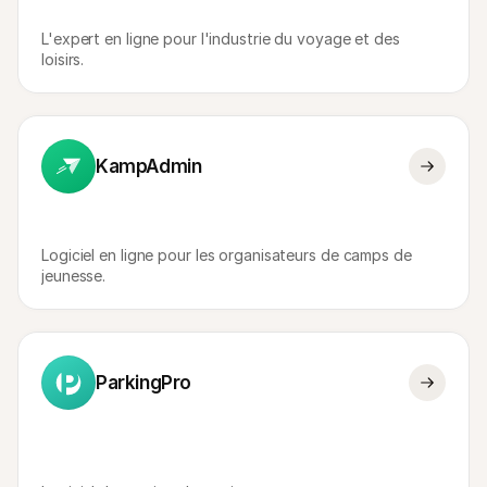
Contact
Pour les consommateurs
L'expert en ligne pour l'industrie du voyage et des 
Découvrez pourquoi Mollie figure sur votre relevé bancaire
loisirs.
Pour les clients Mollie
Contactez notre équipe support
Pour obtenir un devis
Découvrez comment nous pouvons aider votre entreprise
KampAdmin
Logiciel en ligne pour les organisateurs de camps de 
jeunesse.
ParkingPro