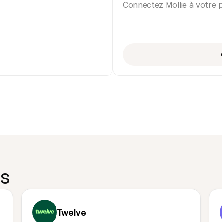
Connectez Mollie à votre p
ge
es
Twelve