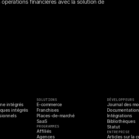
opérations financières avec la solution de 
SOLUTIONS
DÉVELOPPEURS
gne intégrés
E-commerce
Journal des mo
ques intégrés
Franchises
Documentation
ionnels 
Places-de-marché
Intégrations
SaaS
Bibliothèques
PROGRAMMES
Statut
Affiliés
ENTREPRISE
Agences
Articles sur la 