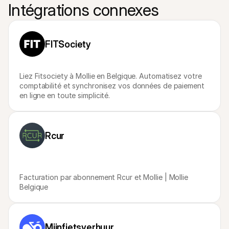
Contact
Intégrations connexes
Pour les consommateurs
Découvrez pourquoi Mollie figure sur votre relevé bancaire
Pour les clients Mollie
Contactez notre équipe support
FITSociety
Pour obtenir un devis
Découvrez comment nous pouvons aider votre entreprise
Liez Fitsociety à Mollie en Belgique. Automatisez votre 
comptabilité et synchronisez vos données de paiement 
en ligne en toute simplicité.
Rcur
Facturation par abonnement Rcur et Mollie | Mollie 
Belgique
Mijnfietsverhuur