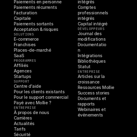
Paiements en personne
intégrés
Paiements récurrents
Comptes 
Facturation
professionnels 
Capitale
intégrés
Paiements sortants
Capital intégré
Acceptation & risques
DÉVELOPPEURS
Journal des 
SOLUTIONS
E-commerce
modifications
Franchises
Documentatio
Places-de-marché
n
SaaS
Intégrations
PROGRAMMES
Bibliothèques
Affiliés
Statut
Agences
ENTREPRISE
Startups
Articles sur la 
SUPPORT
croissance
Centre d'aide
Ressources Mollie
Pour les clients existants
Success stories
Pour le support commercial
Documents et 
Payé avec Mollie ?
rapports
ENTREPRISE
Webinaires et 
À propos de nous
événements
Carrières
Actualités
Tarifs
Sécurité