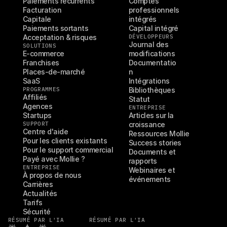
Paiements récurrents
Comptes 
Facturation
professionnels 
Capitale
intégrés
Paiements sortants
Capital intégré
Acceptation & risques
DÉVELOPPEURS
Journal des 
SOLUTIONS
E-commerce
modifications
Franchises
Documentatio
Places-de-marché
n
SaaS
Intégrations
PROGRAMMES
Bibliothèques
Affiliés
Statut
Agences
ENTREPRISE
Startups
Articles sur la 
SUPPORT
croissance
Centre d'aide
Ressources Mollie
Pour les clients existants
Success stories
Pour le support commercial
Documents et 
Payé avec Mollie ?
rapports
ENTREPRISE
Webinaires et 
À propos de nous
événements
Carrières
Actualités
Tarifs
Sécurité
RÉSUMÉ PAR L'IA
RÉSUMÉ PAR L'IA