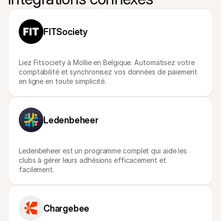
Contact
Pour les consommateurs
Découvrez pourquoi Mollie figure sur votre relevé bancaire
Pour les clients Mollie
FITSociety
Contactez notre équipe support
Pour obtenir un devis
Découvrez comment nous pouvons aider votre entreprise
Liez Fitsociety à Mollie en Belgique. Automatisez votre 
comptabilité et synchronisez vos données de paiement 
en ligne en toute simplicité.
Ledenbeheer
Ledenbeheer est un programme complet qui aide les 
clubs à gérer leurs adhésions efficacement et 
facilement.
Chargebee