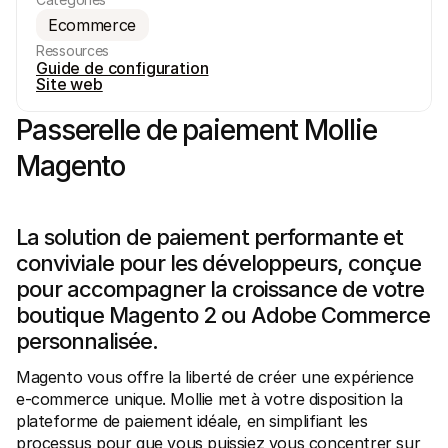
Ecommerce
Ressources
Guide de configuration
Site web
Passerelle de paiement Mollie 
Ressources techniques
API Mol
Portail développeurs
Docu
Magento
Découvrez les ressources de développement et les mises à 
Explor
jour
Statu
Bibliothèques
Vérifi
Intégrez Mollie avec des packages prêts à l'emploi
Chan
La solution de paiement performante et 
Communauté Discord
Lisez 
Rejoignez notre communauté de développeurs
conviviale pour les développeurs, conçue 
À propos de Mollie
Conten
pour accompagner la croissance de votre 
Tarifs
Conna
Consultez nos tarifs
Découv
boutique Magento 2 ou Adobe Commerce 
peuven
À propos
Témoi
personnalisée.
Notre histoire et nos valeurs
 Découvrez comment nous aidons 
Actualités
nos cl
Lire les dernières actualités de 
Magento vous offre la liberté de créer une expérience 
Livre
Mollie
e-commerce unique. Mollie met à votre disposition la 
Téléch
Nous rejoindre
plateforme de paiement idéale, en simplifiant les 
Rejoignez notre équipe - nous 
recrutons !
processus pour que vous puissiez vous concentrer sur 