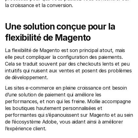
Contact
la croissance et la conversion.
Pour les consommateurs
Découvrez pourquoi Mollie figure sur votre relevé bancaire
Pour les clients Mollie
Contactez notre équipe support
Une solution conçue pour la 
Pour obtenir un devis
Découvrez comment nous pouvons aider votre entreprise
flexibilité de Magento 
La flexibilité de Magento est son principal atout, mais 
elle peut compliquer la configuration des paiements. 
Cela se traduit souvent par des checkouts lents et peu 
intuitifs qui nuisent aux ventes et posent des problèmes 
de développement.
Les sites e-commerce en pleine croissance ont besoin 
d’une solution de paiement qui améliore les 
performances, et non qui les freine. Mollie accompagne 
les boutiques hautement personnalisées et 
performantes qui s’épanouissent sur Magento et au sein 
de l’écosystème Adobe, vous aidant ainsi à améliorer 
l’expérience client.