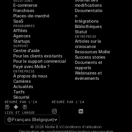
SOLUTIONS
E-commerce
modifications
Franchises
Documentatio
Places-de-marché
n
SaaS
Intégrations
PROGRAMMES
Bibliothèques
Affiliés
Statut
Agences
ENTREPRISE
Startups
Articles sur la 
SUPPORT
croissance
Centre d'aide
Ressources Mollie
Pour les clients existants
Success stories
Pour le support commercial
Documents et 
Payé avec Mollie ?
rapports
ENTREPRISE
Webinaires et 
À propos de nous
événements
Carrières
Actualités
Tarifs
Sécurité
RÉSUMÉ PAR L'IA
RÉSUMÉ PAR L'IA
LIEU ET LANGUE
Select Language
Français (Belgique)
© 2026 Mollie B.V.
Conditions d'utilisation
Déclaration de confidentialité
Divulgation responsable