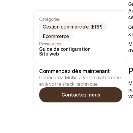
Gé
Au
ce
Catégories
Gestion commerciale (ERP)
Qu
x 
Ecommerce
Mo
Ressources
Guide de configuration
d'
Site web
P
Commencez dès maintenant
Connectez Mollie à votre plateforme 
Mo
et à votre stack technique
pa
Contactez-nous
v