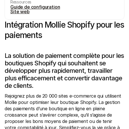
Ressources
Guide de configuration
Site web
Intégration Mollie Shopify pour les 
paiements
Ressources techniques
API Mol
Portail développeurs
Docu
Découvrez les ressources de développement et les mises à 
Explor
jour
Statu
La solution de paiement complète pour les 
Bibliothèques
Vérifi
boutiques Shopify qui souhaitent se 
Intégrez Mollie avec des packages prêts à l'emploi
Chan
Communauté Discord
Lisez 
développer plus rapidement, travailler 
Rejoignez notre communauté de développeurs
plus efficacement et convertir davantage 
À propos de Mollie
Conten
Tarifs
Conna
de clients.
Consultez nos tarifs
Découv
peuven
À propos
Rejoignez plus de 20 000 sites e-commerce qui utilisent 
Témoi
Notre histoire et nos valeurs
 Découvrez comment nous aidons 
Mollie pour optimiser leur boutique Shopify. La gestion 
Actualités
nos cl
Lire les dernières actualités de 
des paiements d’une boutique en ligne en pleine 
Livre
Mollie
croissance peut s’avérer complexe, qu’il s’agisse de 
Téléch
Nous rejoindre
proposer les bons moyens de paiement ou de tenir 
Rejoignez notre équipe - nous 
recrutons !
votre comptabilité à jour. Simplifiez-vous la vie grâce à 