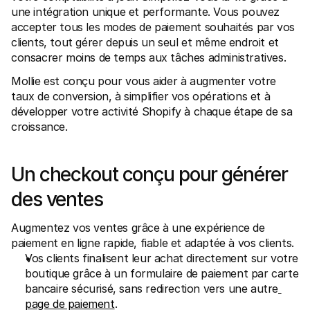
Contact
une intégration unique et performante. Vous pouvez 
Pour les consommateurs
accepter tous les modes de paiement souhaités par vos 
Découvrez pourquoi Mollie figure sur votre relevé bancaire
Pour les clients Mollie
clients, tout gérer depuis un seul et même endroit et 
Contactez notre équipe support
consacrer moins de temps aux tâches administratives.
Pour obtenir un devis
Découvrez comment nous pouvons aider votre entreprise
Mollie est conçu pour vous aider à augmenter votre 
taux de conversion, à simplifier vos opérations et à 
développer votre activité Shopify à chaque étape de sa 
croissance.
Un checkout conçu pour générer 
des ventes
Augmentez vos ventes grâce à une expérience de 
paiement en ligne rapide, fiable et adaptée à vos clients.
Vos clients finalisent leur achat directement sur votre 
boutique grâce à un formulaire de paiement par carte 
bancaire sécurisé, sans redirection vers une autre
page de paiement
.