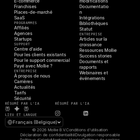
E-commerce
modifications
Franchises
Documentatio
Places-de-marché
n
SaaS
Intégrations
PROGRAMMES
Bibliothèques
Affiliés
Statut
Agences
ENTREPRISE
Startups
Articles sur la 
SUPPORT
croissance
Centre d'aide
Ressources Mollie
Pour les clients existants
Success stories
Pour le support commercial
Documents et 
Payé avec Mollie ?
rapports
ENTREPRISE
Webinaires et 
À propos de nous
événements
Carrières
Actualités
Tarifs
Sécurité
RÉSUMÉ PAR L'IA
RÉSUMÉ PAR L'IA
LIEU ET LANGUE
Select Language
Français (Belgique)
© 2026 Mollie B.V.
Conditions d'utilisation
Déclaration de confidentialité
Divulgation responsable
Politique d'alerte
Mentions légales
Politique de cookies