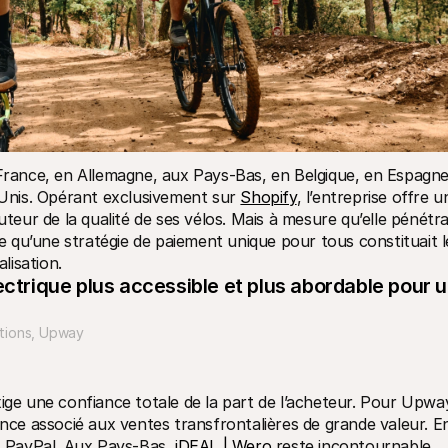
ance, en Allemagne, aux Pays-Bas, en Belgique, en Espagne,
-Unis. Opérant exclusivement sur 
Shopify
, l’entreprise offre un
ur de la qualité de ses vélos. Mais à mesure qu’elle pénétrai
qu’une stratégie de paiement unique pour tous constituait le
alisation.
ectrique plus accessible et plus abordable pour u
tions, Upway
ige une confiance totale de la part de l’acheteur. Pour Upway
ance associé aux ventes transfrontalières de grande valeur. En
t PayPal. Aux Pays-Bas, 
iDEAL | Wero
 reste incontournable, 