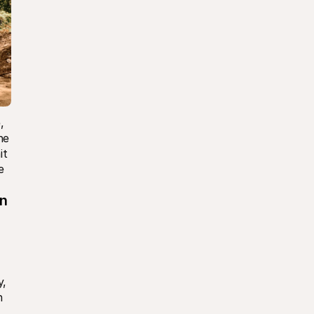
 
e 
t 
 
n 
, 
 