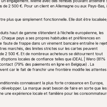
st un engagement. Même avec des remises pouvant atteindre 5
de 2 500 €. Pour un client en Allemagne ou aux Pays-Bas, il
tre plus que simplement fonctionnelle. Elle doit être localisée,
its haut de gamme s’étendent à l’échelle européenne, les 
 Chaque pays a ses propres habitudes et préférences en 
 faute de frappe dans un virement bancaire entraîne le rejet
es marchés, des limites strictes sur les cartes peuvent 
t de 2 500 €. Et de nombreux acheteurs se détournent tout 
d’options locales de confiance telles que iDEAL | Wero (81% 
ontact (79% des paiements en ligne en Belgique) . La 
nt car le fait de franchir une frontière modifie les attentes 
onditionnés connaissant la plus forte croissance en Europe, 
e développer. La marque avait besoin de faire en sorte que les 
e une expérience locale et familière pour les consommateur