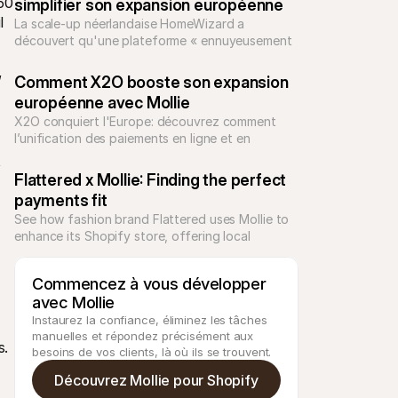
0 
simplifier son expansion européenne
 
La scale-up néerlandaise HomeWizard a 
découvert qu'une plateforme « ennuyeusement 
» fiable était la clé pour réaliser une expansion 
 
européenne très ambitieuse avec une équipe 
Comment X2O booste son expansion 
réduite.
européenne avec Mollie
X2O conquiert l'Europe: découvrez comment 
l’unification des paiements en ligne et en 
magasin a réduit la gestion de plusieurs jours à 
 
quelques minutes.
Flattered x Mollie: Finding the perfect 
payments fit 
See how fashion brand Flattered uses Mollie to 
enhance its Shopify store, offering local 
payments and optimising costs to scale across 
Europe.
Commencez à vous développer 
avec Mollie
Instaurez la confiance, éliminez les tâches 
manuelles et répondez précisément aux 
s.
besoins de vos clients, là où ils se trouvent.
Découvrez Mollie pour Shopify