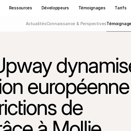
Ressources
Développeurs
Témoignages
Tarifs
Actualités
Connaissance & Perspectives
Témoignages
pway dynamise
on européenne 
rictions de 
âce à Mollie