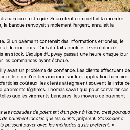
nts bancaires est rigide. Si un client commettait la moindre 
la banque renvoyait simplement l’argent, annulait la 
e. Si un paiement contenait des informations erronées, le 
 de cinq jours. L’achat était annulé et le vélo bloqué 
s en stock. L’équipe d’Upway passait une heure chaque jour à
ler les commandes ayant échoué.
il y avait un problème de confiance. Les clients effectuant des
tre le nom d’un tiers inconnu sur leur application bancaire a
d’articles coûteux, les clients atteignaient souvent la limite de 
t de paiements légitimes. Thomas savait que pour convertir ces 
 telles que les virements bancaires, les moyens de paiement 
les habitudes de paiement d’un pays à l’autre, c’est pourquoi
e paiement locales que les clients préfèrent. S’associer à 
nts puissent payer avec les méthodes qu’ils préfèrent. » 
 – 