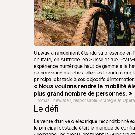
Upway a rapidement étendu sa présence en Fr
en Italie, en Autriche, en Suisse et aux États
expérience numérique haut de gamme à la haute
de nouveaux marchés, elle s’est rendu compte 
principal obstacle à ses objectifs d’internation
« Nous voulons rendre la mobilité él
plus grand nombre de personnes. »
Thomas Thewissen, responsable Stratégie et Opéra
Le défi
La vente d’un vélo électrique reconditionné ex
le principal obstacle était le manque de confi
Allemagne, les clients préfèrent la Girocard e