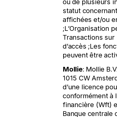
ou de plusieurs in
statut concernant
affichées et/ou e
;L’Organisation p
Transactions sur l
d’accès ;Les fonc
peuvent être acti
Mollie
: Mollie B.V
1015 CW Amsterdam
d’une licence pou
conformément à la
financière (Wft) e
Banque centrale 