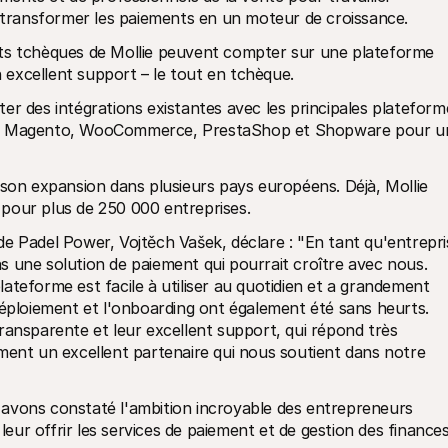
à transformer les paiements en un moteur de croissance.
ients tchèques de Mollie peuvent compter sur une plateforme 
un excellent support – le tout en tchèque.
er des intégrations existantes avec les principales plateforme
fy, Magento, WooCommerce, PrestaShop et Shopware pour un
 son expansion dans plusieurs pays européens. Déjà, Mollie 
e pour plus de 250 000 entreprises.
e Padel Power, Vojtěch Vašek, déclare : "En tant qu'entrepris
 une solution de paiement qui pourrait croître avec nous. 
plateforme est facile à utiliser au quotidien et a grandement 
déploiement et l'onboarding ont également été sans heurts. 
ransparente et leur excellent support, qui répond très 
ment un excellent partenaire qui nous soutient dans notre 
avons constaté l'ambition incroyable des entrepreneurs 
ur offrir les services de paiement et de gestion des finances