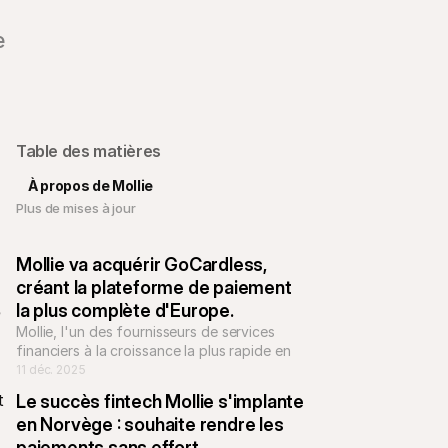
e
Table des matières
À propos de Mollie
Plus de mises à jour
Mollie va acquérir GoCardless, 
créant la plateforme de paiement 
la plus complète d'Europe.
 
Mollie, l'un des fournisseurs de services 
financiers à la croissance la plus rapide en 
Europe, a signé un accord pour acquérir la 
11 déc. 2025
société de paiement bancaire GoCardless.
 
Le succès fintech Mollie s'implante 
en Norvège : souhaite rendre les 
paiements sans effort