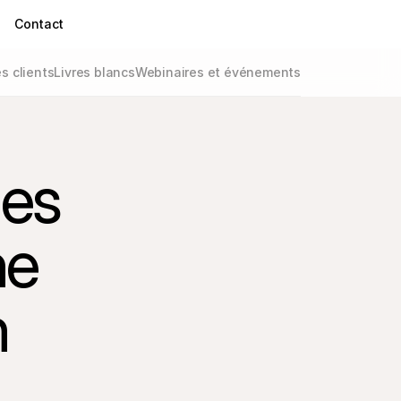
Contact
 clients
Livres blancs
Webinaires et événements
es 
e 
 