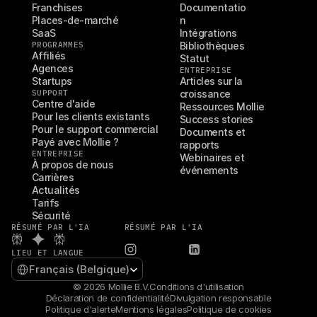
Franchises
Documentatio
Places-de-marché
n
SaaS
Intégrations
PROGRAMMES
Bibliothèques
Affiliés
Statut
Agences
ENTREPRISE
Startups
Articles sur la 
SUPPORT
croissance
Centre d'aide
Ressources Mollie
Pour les clients existants
Success stories
Pour le support commercial
Documents et 
Payé avec Mollie ?
rapports
ENTREPRISE
Webinaires et 
À propos de nous
événements
Carrières
Actualités
Tarifs
Sécurité
RÉSUMÉ PAR L'IA
RÉSUMÉ PAR L'IA
LIEU ET LANGUE
Select Language
Français (Belgique)
© 2026 Mollie B.V.
Conditions d'utilisation
Déclaration de confidentialité
Divulgation responsable
Politique d'alerte
Mentions légales
Politique de cookies