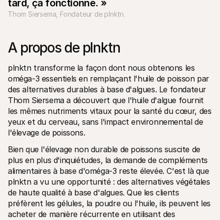
tard, ça fonctionne. »
Contact
Pour les consommateurs
Thom Siersema, Fondateur de plnktn.
Découvrez pourquoi Mollie figure sur votre relevé bancaire
Pour les clients Mollie
Contactez notre équipe support
A propos de plnktn
Pour obtenir un devis
Découvrez comment nous pouvons aider votre entreprise
plnktn transforme la façon dont nous obtenons les 
oméga-3 essentiels en remplaçant l'huile de poisson par 
des alternatives durables à base d'algues. Le fondateur 
Thom Siersema a découvert que l'huile d'algue fournit 
les mêmes nutriments vitaux pour la santé du cœur, des 
yeux et du cerveau, sans l'impact environnemental de 
l'élevage de poissons.
Bien que l'élevage non durable de poissons suscite de 
plus en plus d'inquiétudes, la demande de compléments 
alimentaires à base d'oméga-3 reste élevée. C'est là que 
plnktn a vu une opportunité : des alternatives végétales 
de haute qualité à base d'algues. Que les clients 
préfèrent les gélules, la poudre ou l'huile, ils peuvent les 
acheter de manière récurrente en utilisant des 