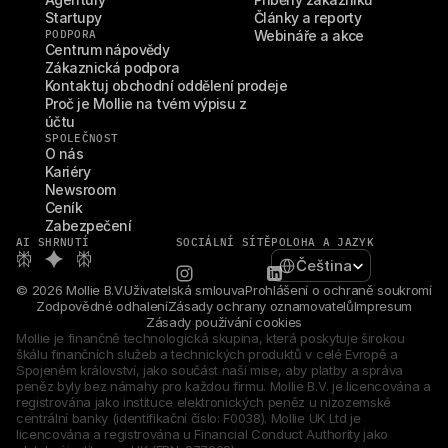
Startupy
Články a reporty
PODPORA
Webináře a akce
Centrum nápovědy
Zákaznická podpora
Kontaktuj obchodní oddělení prodeje
Proč je Mollie na tvém výpisu z 
účtu
SPOLEČNOST
O nás
Kariéry
Newsroom
Ceník
Zabezpečení
AI SHRNUTÍ
SOCIÁLNÍ SÍTĚ
POLOHA A JAZYK
Select Language
Čeština
© 2026 Mollie B.V.
Uživatelská smlouva
Prohlášení o ochraně soukromí
Zodpovědné odhalení
Zásady ochrany oznamovatelů
Impresum
Zásady používání cookies
Mollie je finančně technologická skupina, která poskytuje širokou 
škálu finančních služeb a technických produktů v celé Evropě a 
Spojeném království, jako součást naší mise, aby platby a správa 
peněz byly bez námahy pro každou firmu. Mollie B.V. je licencována a 
registrována jako instituce elektronických peněz u nizozemské 
centrální banky (identifikační číslo: F0038). Mollie UK Ltd je 
licencována a registrována u Financial Conduct Authority jako 