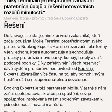
"Díky terminálu je nesprávné zadávání 
platebních údajů a řešení hotovostních 
rozdílů minulostí."
Maureen Ilboga - provozní ředitelka Booking Experts
Řešení
De IJsvogel se stal jedním z prvních zákazníků, kteří 
začali používat Mollie Terminal prostřednictvím svého 
partnera Booking Experts – online rezervační platformy 
vše v jednom, která automatizuje a zjednodušuje 
procesy pro prázdninové parky, kempy, hotely a další 
podobné podniky. Díky zefektivnění všech rezervací 
dává systém pro správu nemovitostí od 
Booking 
Experts
 uživatelům více času na to, aby pomohli svým 
hostům užít si nezapomenutelnou dovolenou.
Booking Experts
 je též partnerem Mollie. Vlastně s námi 
začali spolupracovat krátce po spuštění, což je 
spolupráce inspirovaná naším společným závazkem k 
jednoduchosti, inovacím a růstu.