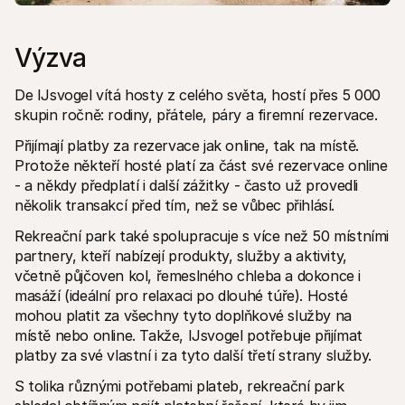
Výzva
De IJsvogel vítá hosty z celého světa, hostí přes 5 000 
skupin ročně: rodiny, přátele, páry a firemní rezervace.
Přijímají platby za rezervace jak online, tak na místě. 
Protože někteří hosté platí za část své rezervace online 
- a někdy předplatí i další zážitky - často už provedli 
několik transakcí před tím, než se vůbec přihlásí.
Rekreační park také spolupracuje s více než 50 místními 
partnery, kteří nabízejí produkty, služby a aktivity, 
včetně půjčoven kol, řemeslného chleba a dokonce i 
masáží (ideální pro relaxaci po dlouhé túře). Hosté 
mohou platit za všechny tyto doplňkové služby na 
místě nebo online. Takže, IJsvogel potřebuje přijímat 
platby za své vlastní i za tyto další třetí strany služby.
S tolika různými potřebami plateb, rekreační park 