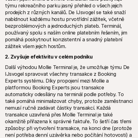
týmu rekreačního parku jasný přehled o všech jejich 
prodejích z různých kanálů. De IJsvogel se také snaží 
nabídnout každému hostu prvotřídní zážitek, včetně 
bezproblémových a jednoduchých plateb. Terminál, 
používaný spolu s naším online platebním řešením, jim 
pomáhá poskytnout konzistentní a snadný platební 
zážitek všem jejich hostům.
2. Zvyšuje efektivitu v celém podniku
Další výhodou Mollie Terminal je, že umožňuje týmu De 
IJsvogel spravovat všechny transakce z Booking 
Experts systému. Díky propojení mezi Mollie a 
platformou Booking Experts jsou transakce 
automaticky odesílány na terminál podle potřeby. To 
také pomáhá minimalizovat chyby, protože zaměstnanci 
nemusí ručně zadávat částky transakcí. Každá 
transakce uzavřená přes Mollie Terminal je také 
okamžitě přiřazena k správné faktuře. To šetří čas třemi 
způsoby: při vytvoření transakce, na konci dne (protože 
není potřeba denní uzávěrka nebo počítání hotovosti) a 