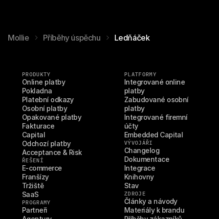
Mollie
Příběhy úspěchu
Ledňáček
PRODUKTY
PLATFORMY
Online platby
Integrované online 
Pokladna
platby
Platební odkazy
Zabudované osobní 
Osobní platby
platby
Opakované platby
Integrované firemní 
Fakturace
účty
Capital
Embedded Capital
Odchozí platby
VÝVOJÁŘI
Changelog
Acceptance & Risk
Dokumentace
ŘEŠENÍ
E-commerce
Integrace
Franšízy
Knihovny
Tržiště
Stav
SaaS
ZDROJE
Články a návody
PROGRAMY
Partneři
Materiály k brandu
Agentury
Příběhy zákazníků