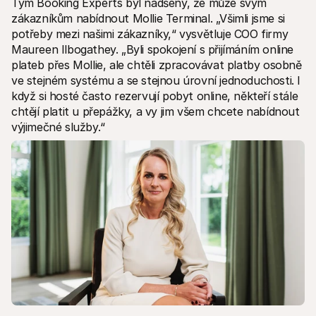
Tým Booking Experts byl nadšený, že může svým 
zákazníkům nabídnout Mollie Terminal. „Všimli jsme si 
potřeby mezi našimi zákazníky,“ vysvětluje COO firmy 
Maureen Ilbogathey. „Byli spokojení s přijímáním online 
plateb přes Mollie, ale chtěli zpracovávat platby osobně 
ve stejném systému a se stejnou úrovní jednoduchosti. I 
když si hosté často rezervují pobyt online, někteří stále 
chtějí platit u přepážky, a vy jim všem chcete nabídnout 
výjimečné služby.“