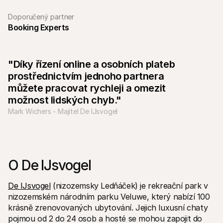
Doporučený partner
Booking Experts
"Díky řízení online a osobních plateb 
Technické zdroje
Mollie 
prostřednictvím jednoho partnera 
Portál pro vývojáře
Doku
Objevte vývojářské zdroje a update
Prozko
můžete pracovat rychleji a omezit 
Knihovny
Stav
možnost lidských chyb."
Integrujte Mollie pomocí připravených knihoven
Zkontr
Komunita na Discordu
Chan
Mark Wichers - Majitel De IJsvogel
Připojte se k naší komunitě vývojářů
Přečti
O Mollie
Obsah 
Ceník
Článk
Podívejte se na naše ceny
Objevt
vašem
O nás
Příbě
Zjistěte více o našem příběhu a 
O De IJsvogel 
hodnotách
Podíve
zákaz
Novinky
Doku
De IJsvogel
 (nizozemsky Ledňáček) je rekreační park v 
Přečtěte si nejnovější zprávy od 
Mollie
Stáhn
nizozemském národním parku Veluwe, který nabízí 100 
Kariéra
krásně zrenovovaných ubytování. Jejich luxusní chaty 
Přidejte se k nám - hledáme nové 
pojmou od 2 do 24 osob a hosté se mohou zapojit do 
kolegy!