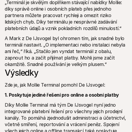
„Terminál je skvělým doplňkem stávající nabídky Mollie: 
díky správě online i osobních plateb přes jednoho 
partnera můžete pracovat rychleji a omezit riziko 
lidských chyb. Díky terminálu je nesprávné zadávání 
platebních údajů a vznik pokladních rozdílů minulostí.“
A Mark z De IJsvogel byl ohromen tím, jak snadné bylo 
terminál nastavit. „O implementaci nebo instalaci nebyla 
ani řeč,“ říká. „Stačilo jen vyndat terminál z obalu, 
zapnout ho a začít přijímat platby. Mohli jsme začít 
okamžitě. Snadné používání je velkým plusem.“
Výsledky
Zde je, jak Mollie Terminal pomohl De IJsvogel:
1. Poskytuje jediné řešení pro online a osobní platby
Díky Mollie Terminal má tým De IJsvogel nyní jedno 
integrované platební řešení pro všechny jejich prodejní 
kanály. To pomáhá zjednodušit administraci a účetnictví, 
včetně smíření, reportování a vrácení peněz. Spojení 
všech jejich online a offline transakcí také poskytuje 