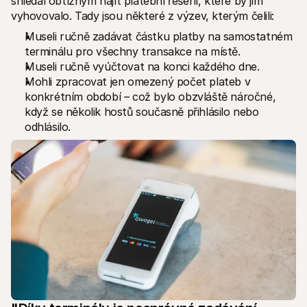
shledal obtížným najít platební řešení, které by jim 
vyhovovalo. Tady jsou některé z výzev, kterým čelili:
Museli ručně zadávat částku platby na samostatném 
terminálu pro všechny transakce na místě.
Museli ručně vyúčtovat na konci každého dne.
Mohli zpracovat jen omezený počet plateb v 
konkrétním období – což bylo obzvláště náročné, 
když se několik hostů současně přihlásilo nebo 
odhlásilo.