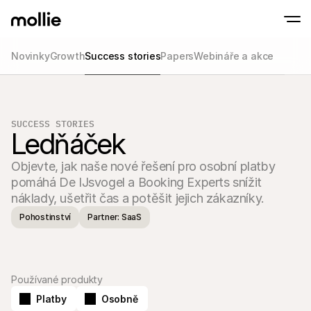
Novinky
Growth
Success stories
Papers
Webináře a akce
Přijímejte platby
Online platby
Tap to Pay na iPhonu
Zjistit více
Přijímejte a spravujte 
Přijímejte bezkontaktní platby přímo na svém
Osobní platby
SUCCESS STORIES
Ledňáček
Přijímejte platby pomo
a zařízení
Pokladna
Objevte, jak naše nové řešení pro osobní platby 
Nabídněte online pokl
optimalizovanou pro 
pomáhá De IJsvogel a Booking Experts snížit 
Opakované platby
náklady, ušetřit čas a potěšit jejich zákazníky.
Sbírejte opakované a 
platby
Pohostinství
Partner: SaaS
Acceptance & Risk
Zabraňte podvodům a
optimalizujte konverz
Partneři
Pro 
Pro agentury
Používané produkty
Prozko
Zjistěte více o našem partnerském programu pro agentury
comm
Platby
Osobně