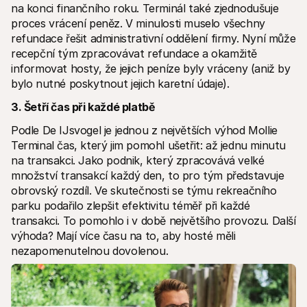
na konci finančního roku. Terminál také zjednodušuje 
proces vrácení peněz. V minulosti muselo všechny 
refundace řešit administrativní oddělení firmy. Nyní může 
recepční tým zpracovávat refundace a okamžitě 
informovat hosty, že jejich peníze byly vráceny (aniž by 
bylo nutné poskytnout jejich karetní údaje).
3. Šetří čas při každé platbě
Podle De IJsvogel je jednou z největších výhod Mollie 
Terminal čas, který jim pomohl ušetřit: až jednu minutu 
na transakci. Jako podnik, který zpracovává velké 
množství transakcí každý den, to pro tým představuje 
obrovský rozdíl. Ve skutečnosti se týmu rekreačního 
parku podařilo zlepšit efektivitu téměř při každé 
transakci. To pomohlo i v době největšího provozu. Další 
výhoda? Mají více času na to, aby hosté měli 
nezapomenutelnou dovolenou.