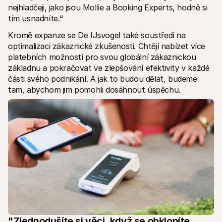
nejhladčeji, jako jsou Mollie a Booking Experts, hodně si 
tím usnadníte.“
Kromě expanze se De IJsvogel také soustředí na 
optimalizaci zákaznické zkušenosti. Chtějí nabízet více 
platebních možností pro svou globální zákaznickou 
základnu a pokračovat ve zlepšování efektivity v každé 
části svého podnikání. A jak to budou dělat, budeme 
tam, abychom jim pomohli dosáhnout úspěchu.
"Zjednodušíte si věci, když se obklopíte 