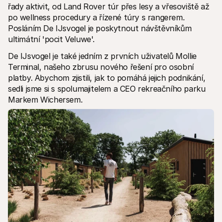
Kontakt
řady aktivit, od Land Rover túr přes lesy a vřesoviště až 
Pro nakupující
po wellness procedury a řízené túry s rangerem. 
Zjistěte, proč se Mollie objevila na vašem bankovním výpisu
Posláním De IJsvogel je poskytnout návštěvníkům 
Pro zákazníky Mollie
Obraťte se na náš tým zákaznické podpory
ultimátní 'pocit Veluwe'.
Kontaktujte obchodní tým
Zjistěte, jak můžeme pomoci vašemu podnikání
De IJsvogel je také jedním z prvních uživatelů Mollie 
Terminal, našeho zbrusu nového řešení pro osobní 
platby. Abychom zjistili, jak to pomáhá jejich podnikání, 
sedli jsme si s spolumajitelem a CEO rekreačního parku 
Markem Wichersem.