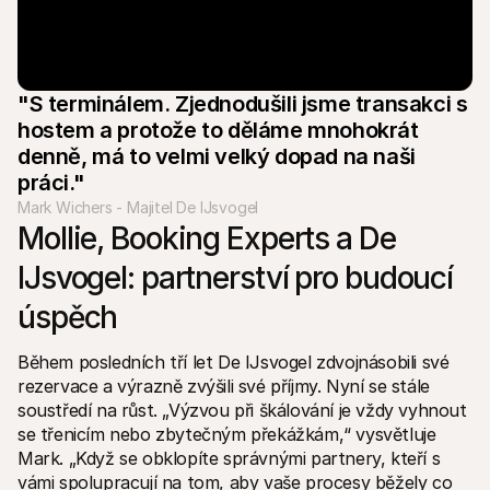
"S terminálem. Zjednodušili jsme transakci s 
hostem a protože to děláme mnohokrát 
denně, má to velmi velký dopad na naši 
práci."
Mark Wichers - Majitel De IJsvogel
Mollie, Booking Experts a De 
IJsvogel: partnerství pro budoucí 
úspěch
Během posledních tří let De IJsvogel zdvojnásobili své 
rezervace a výrazně zvýšili své příjmy. Nyní se stále 
soustředí na růst. „Výzvou při škálování je vždy vyhnout 
se třenicím nebo zbytečným překážkám,“ vysvětluje 
Mark. „Když se obklopíte správnými partnery, kteří s 
vámi spolupracují na tom, aby vaše procesy běžely co 