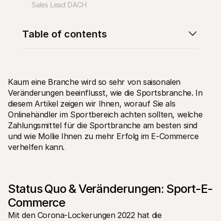
Sales Lead DACH
Table of contents
Technische Ressourcen
Mollie
Developer-Portal
Doku
Kaum eine Branche wird so sehr von saisonalen 
Entdecken Sie unsere Ressourcen und Updates für 
Erfahr
Veränderungen beeinflusst, wie die Sportsbranche. In 
Developer
unser
Bibliotheken
Statu
diesem Artikel zeigen wir Ihnen, worauf Sie als 
Integrieren Sie Mollie mit unseren Plug-and-Play-Paketen
Überp
Onlinehändler im Sportbereich achten sollten, welche 
Discord community
Chan
Zahlungsmittel für die Sportbranche am besten sind 
Werden Sie Teil der Entwickler-Community
Lesen 
und wie Mollie Ihnen zu mehr Erfolg im E-Commerce 
Über Mollie
Conte
Preise
Artike
verhelfen kann.
Sehen Sie sich unsere Preise an
Entdec
für Ih
Über uns
Erfol
Unsere Story und Werte
Erfahr
News
Erfolg
Status Quo & Veränderungen: Sport-E-
Lesen Sie aktuelle Mollie-
Kunde
Neuigkeiten
Commerce
Pape
Karriere
Laden 
Kommen Sie zu uns - wir stellen ein!
Mit den Corona-Lockerungen 2022 hat die 
Kontakt