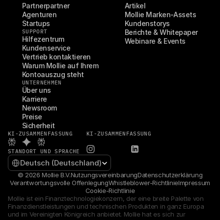
Partnerpartner
Artikel
Agenturen
Mollie Marken-Assets
Startups
Kundenstorys
SUPPORT
Berichte & Whitepaper
Hilfezentrum
Webinare & Events
Kundenservice
Vertrieb kontaktieren
Warum Mollie auf Ihrem 
Kontoauszug steht
UNTERNEHMEN
Über uns
Karriere
Newsroom
Preise
Sicherheit
KI-ZUSAMMENFASSUNG
KI-ZUSAMMENFASSUNG
STANDORT UND SPRACHE
Select Language
Deutsch (Deutschland)
© 2026 Mollie B.V.
Nutzungsvereinbarung
Datenschutzerklärung
Verantwortungsvolle Offenlegung
Whistleblower-Richtlinie
Impressum
Cookie-Richtlinie
Mollie ist ein Finanztechnologiekonzern, der eine breite Palette von 
Finanzdienstleistungen und technischen Produkten in ganz Europa 
und im Vereinigten Königreich anbietet. Mollie hat es sich zur 