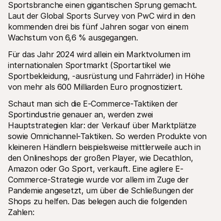
Sportsbranche einen gigantischen Sprung gemacht. 
Für Endkunden
Laut der Global Sports Survey von PwC wird in den 
Warum steht Mollie auf Ihrem Kontoauszug?
Für Mollie-Händler
kommenden drei bis fünf Jahren sogar von einem 
Kontaktieren Sie unseren Händler-Support
Wachstum von 6,6 % ausgegangen.
Sales-Team kontaktieren
Erfahren Sie, wie wir Ihrem Unternehmen helfen können
Für das Jahr 2024 wird allein ein Marktvolumen im 
internationalen Sportmarkt (Sportartikel wie 
Sportbekleidung, -ausrüstung und Fahrräder) in Höhe 
von mehr als 600 Milliarden Euro prognostiziert. 
Schaut man sich die E-Commerce-Taktiken der 
Sportindustrie genauer an, werden zwei 
Hauptstrategien klar: der Verkauf über Marktplätze 
sowie Omnichannel-Taktiken. So werden Produkte von 
kleineren Händlern beispielsweise mittlerweile auch in 
den Onlineshops der großen Player, wie Decathlon, 
Amazon oder Go Sport, verkauft. Eine agilere E-
Commerce-Strategie wurde vor allem im Zuge der 
Pandemie angesetzt, um über die Schließungen der 
Shops zu helfen. Das belegen auch die folgenden 
Zahlen: