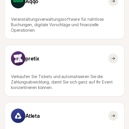
Aqqo
Für Endkunden
Warum steht Mollie auf Ihrem Kontoauszug?
Für Mollie-Händler
Veranstaltungsverwaltungssoftware für nahtlose 
Kontaktieren Sie unseren Händler-Support
Sales-Team kontaktieren
Buchungen, digitale Vorschläge und finanzielle 
Erfahren Sie, wie wir Ihrem Unternehmen helfen können
Operationen.
pretix
Verkaufen Sie Tickets und automatisieren Sie die 
Zahlungsabwicklung, damit Sie sich ganz auf Ihr Event 
konzentrieren können.
Atleta