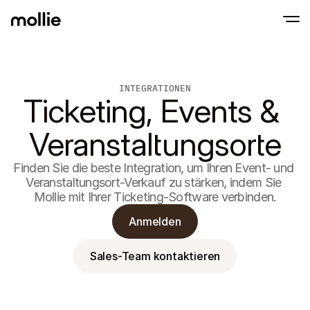
Zahlungen
INTEGRATIONEN
Online-Zahlungen
Tap to Pay auf dem iPhone
Ticketing, Events & 
Erfahren Sie mehr
Akzeptieren und verwa
Akzeptieren Sie kontaklose Zahlungen direk
Zahlungen
POS-Zahlungen
Veranstaltungsorte
Empfangen Sie Zahlun
Terminals und andere
Mollie-Checkout
Finden Sie die beste Integration, um Ihren Event- und 
Personalisieren Sie I
Veranstaltungsort-Verkauf zu stärken, indem Sie 
für eine höhere Conv
Mollie mit Ihrer Ticketing-Software verbinden.
Wiederkehrende Z
Erhalten Sie wiederke
Abo-Zahlungen
Anmelden
Acceptance & Risk
Verhindern Sie Betrug
maximieren Sie die C
Sales-Team kontaktieren
Partner
Für 
Für Agenturen
Entde
Erfahren Sie mehr über unser Agentur-Partnerprogramm
Partn