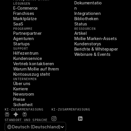
Dokumentatio
LÖSUNGEN
E-Commerce
n
Franchises
Integrationen
Marktplätze
Bibliotheken
SaaS
Status
PROGRAMME
RESSOURCEN
Partnerpartner
Artikel
Agenturen
Mollie Marken-Assets
Startups
Kundenstorys
SUPPORT
Berichte & Whitepaper
Hilfezentrum
Webinare & Events
Kundenservice
Vertrieb kontaktieren
Warum Mollie auf Ihrem 
Kontoauszug steht
UNTERNEHMEN
Über uns
Karriere
Newsroom
Preise
Sicherheit
KI-ZUSAMMENFASSUNG
KI-ZUSAMMENFASSUNG
STANDORT UND SPRACHE
Select Language
Deutsch (Deutschland)