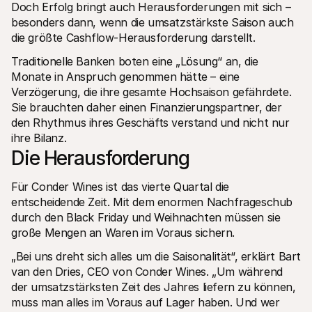
Doch Erfolg bringt auch Herausforderungen mit sich – 
Für Endkunden
besonders dann, wenn die umsatzstärkste Saison auch 
Warum steht Mollie auf Ihrem Kontoauszug?
Für Mollie-Händler
die größte Cashflow-Herausforderung darstellt.
Kontaktieren Sie unseren Händler-Support
Sales-Team kontaktieren
Traditionelle Banken boten eine „Lösung“ an, die 
Erfahren Sie, wie wir Ihrem Unternehmen helfen können
Monate in Anspruch genommen hätte – eine 
Verzögerung, die ihre gesamte Hochsaison gefährdete. 
Sie brauchten daher einen Finanzierungspartner, der 
den Rhythmus ihres Geschäfts verstand und nicht nur 
ihre Bilanz.
Die Herausforderung
Für Conder Wines ist das vierte Quartal die 
entscheidende Zeit. Mit dem enormen Nachfrageschub 
durch den Black Friday und Weihnachten müssen sie 
große Mengen an Waren im Voraus sichern.
„Bei uns dreht sich alles um die Saisonalität“, erklärt Bart 
van den Dries, CEO von Conder Wines. „Um während 
der umsatzstärksten Zeit des Jahres liefern zu können, 
muss man alles im Voraus auf Lager haben. Und wer 