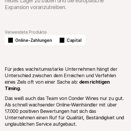
neues Lager zu bauen und die europäische 
Verwendete Produkte
Online-Zahlungen
Capital
Technische Ressourcen
Mollie
Developer-Portal
Doku
Entdecken Sie unsere Ressourcen und Updates für 
Erfahr
Developer
unser
Bibliotheken
Statu
Integrieren Sie Mollie mit unseren Plug-and-Play-Paketen
Überp
Für jedes wachstumsstarke Unternehmen hängt der 
Discord community
Chan
Unterschied zwischen dem Erreichen und Verfehlen 
Werden Sie Teil der Entwickler-Community
Lesen 
Über Mollie
Conte
eines Ziels oft von einer Sache ab: 
dem richtigen 
Preise
Artike
Timing
.
Sehen Sie sich unsere Preise an
Entdec
für Ih
Über uns
Das weiß auch das Team von Conder Wines nur zu gut. 
Erfol
Unsere Story und Werte
Als schnell wachsender Online-Weinhändler mit über 
Erfahr
News
Erfolg
17.000 positiven Bewertungen hat sich das 
Lesen Sie aktuelle Mollie-
Kunde
Neuigkeiten
Unternehmen einen Ruf für Qualität, Beständigkeit und 
Pape
Karriere
unglaublichen Service aufgebaut.
Laden 
Kommen Sie zu uns - wir stellen ein!
Kontakt