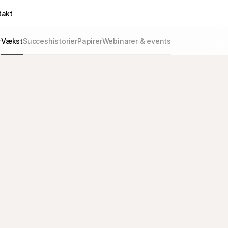
takt
r
Vækst
Succeshistorier
Papirer
Webinarer & events