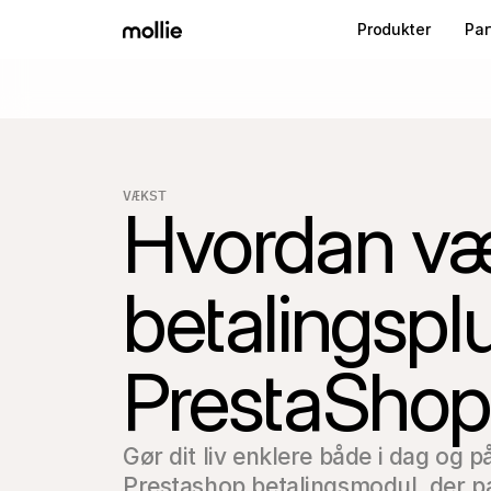
Produkter
Par
VÆKST
Hvordan væ
betalingspl
PrestaSho
Gør dit liv enklere både i dag og p
Prestashop betalingsmodul, der pas