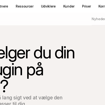
tnere
Ressourcer
Udviklere
Kunder
Priser
Kon
Nyhede
lger du din
ugin på
p?
å lang sigt ved at vælge den 
ser til dig.