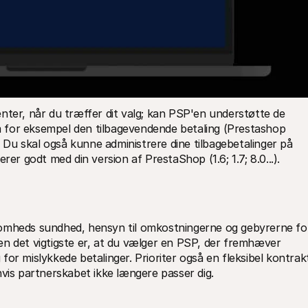
r, når du træffer dit valg; kan PSP'en understøtte de 
 for eksempel den tilbagevendende betaling (Prestashop 
Du skal også kunne administrere dine tilbagebetalinger på 
rer godt med din version af PrestaShop (1.6; 1.7; 8.0...). 
irksomheds sundhed, hensyn til omkostningerne og gebyrerne for
PSP'en. Hver løsning opkræver forskelligt, men det vigtigste er, at du vælger en PSP, der fremhæver 
for mislykkede betalinger. Prioriter også en fleksibel kontrakt
hvis partnerskabet ikke længere passer dig. 