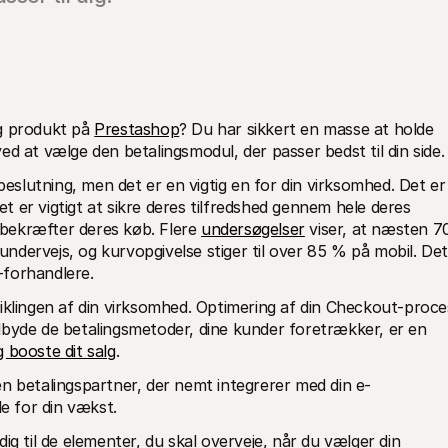
g produkt på 
Prestashop
? Du har sikkert en masse at holde 
 ved at vælge den betalingsmodul, der passer bedst til din side.
lutning, men det er en vigtig en for din virksomhed. Det er 
et er vigtigt at sikre deres tilfredshed gennem hele deres 
e bekræfter deres køb. Flere 
undersøgelser
 viser, at næsten 70
 undervejs, og kurvopgivelse stiger til over 85 % på mobil. Det
-forhandlere.
iklingen af din virksomhed. Optimering af din Checkout-proces
tilbyde de betalingsmetoder, dine kunder foretrækker, er en 
 booste dit salg
. 
n betalingspartner, der nemt integrerer med din e-
e for din vækst.  
g til de elementer, du skal overveje, når du vælger din 