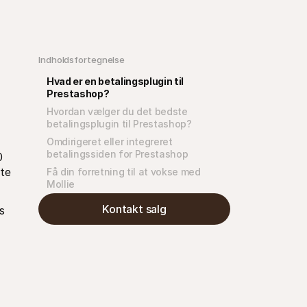
Indholdsfortegnelse
Hvad er en betalingsplugin til 
Prestashop?
Hvordan vælger du det bedste 
betalingsplugin til Prestashop?
Omdirigeret eller integreret 
betalingssiden for Prestashop
 
te 
Få din forretning til at vokse med 
Mollie
Kontakt salg
 