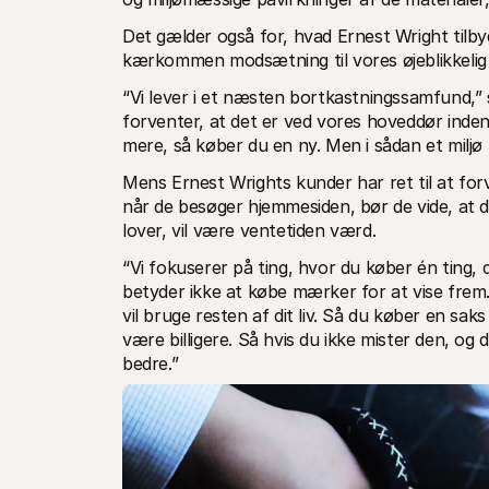
Det gælder også for, hvad Ernest Wright tilbyd
kærkommen modsætning til vores øjeblikkelig t
“Vi lever i et næsten bortkastningssamfund,”
forventer, at det er ved vores hoveddør inden
mere, så køber du en ny. Men i sådan et miljø 
Mens Ernest Wrights kunder har ret til at forv
når de besøger hjemmesiden, bør de vide, at 
lover, vil være ventetiden værd.
“Vi fokuserer på ting, hvor du køber én ting, d
betyder ikke at købe mærker for at vise frem.
vil bruge resten af dit liv. Så du køber en saks
være billigere. Så hvis du ikke mister den, og d
bedre.”