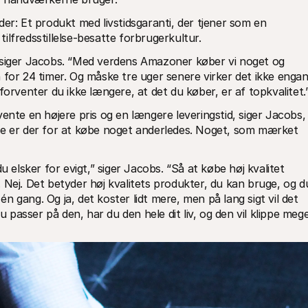
er: Et produkt med livstidsgaranti, der tjener som en 
ilfredsstillelse-besatte forbrugerkultur.
 siger Jacobs. “Med verdens Amazoner køber vi noget og 
 for 24 timer. Og måske tre uger senere virker det ikke engan
forventer du ikke længere, at det du køber, er af topkvalitet.
ente en højere pris og en længere leveringstid, siger Jacobs, 
de er der for at købe noget anderledes. Noget, som mærket 
u elsker for evigt,” siger Jacobs. “Så at købe høj kvalitet 
 Nej. Det betyder høj kvalitets produkter, du kan bruge, og du
 én gang. Og ja, det koster lidt mere, men på lang sigt vil det 
u passer på den, har du den hele dit liv, og den vil klippe mege