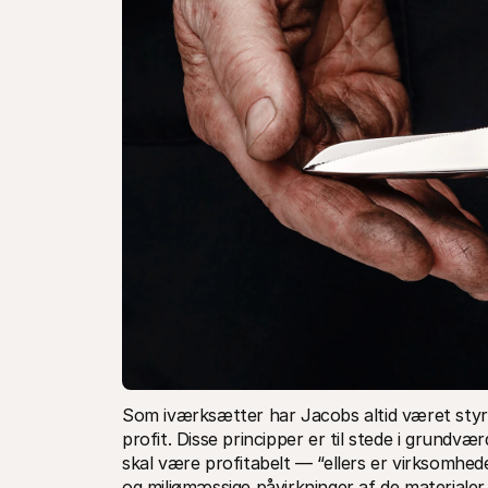
Som iværksætter har Jacobs altid været styret 
profit. Disse principper er til stede i grundvæ
skal være profitabelt — “ellers er virksomhed
og miljømæssige påvirkninger af de materiale