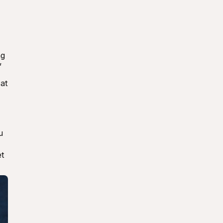
g 
”
at 
 
t 