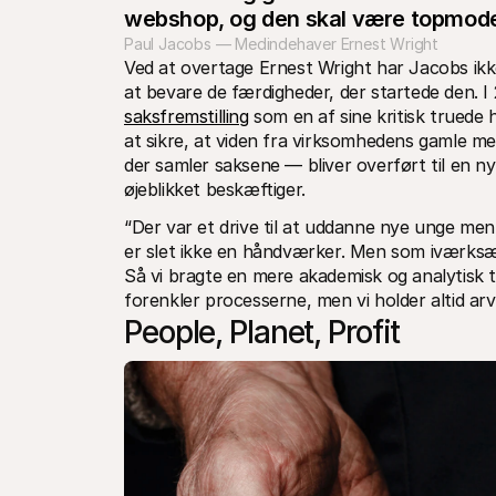
webshop, og den skal være topmode
Paul Jacobs — Medindehaver Ernest Wright
Ved at overtage Ernest Wright har Jacobs ikk
saksfremstilling
 som en af sine kritisk truede 
at sikre, at viden fra virksomhedens gamle m
der samler saksene — bliver overført til en 
øjeblikket beskæftiger.
“Der var et drive til at uddanne nye unge men
er slet ikke en håndværker. Men som iværksætt
Så vi bragte en mere akademisk og analytisk ti
forenkler processerne, men vi holder altid arven
People, Planet, Profit