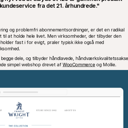
undeservice fra det 21. århundrede."
ng og problemfri abonnementsordninger, er det en radikal 
 til at holde hele livet. Men virksomheder, der tilbyder den 
older fast i for evigt, praler typisk ikke også med 
rksomhed.
r begge dele, og tilbyder håndlavede, håndværkskvalitetssakse
ende simpel webshop drevet af 
WooCommerce
 og Mollie.