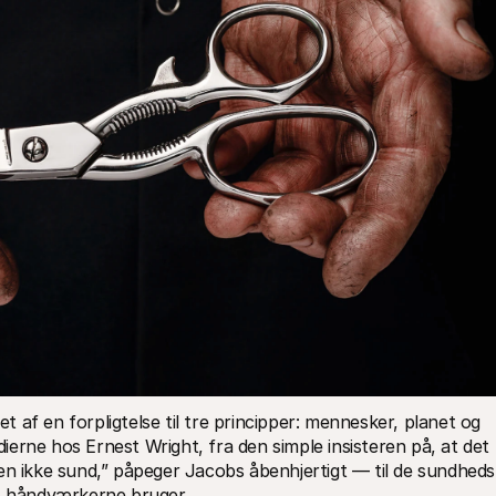
af en forpligtelse til tre principper: mennesker, planet og 
rdierne hos Ernest Wright, fra den simple insisteren på, at det 
en ikke sund,” påpeger Jacobs åbenhjertigt — til de sundheds-
r, håndværkerne bruger.