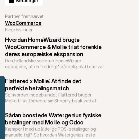
Betalinger
Partner fremhævet
WooCommerce
Flere historier:
Hvordan HomeWizard brugte 
WooCommerce & Mollie til at forenkle 
deres europæiske ekspansion
Den hollandske scale-up HomeWizard 
 
opdagede, at en 'kedeligt' pålidelig platform var 
nøglen til at udføre en meget ambitiøs 
europæisk ekspansion med et slankt team.
Flattered x Mollie: At finde det 
perfekte betalingsmatch
Se hvordan modebrandet Flattered bruger 
Mollie til at forbedre sin Shopify-butik ved at 
tilbyde lokale betalingsmetoder og optimere 
omkostningerne for at skalere i hele Europa.
Sådan boostede Watergenius fysiske 
betalinger med Mollie og Odoo
Kæmper I med upålidelige POS-betalinger og 
manuelle fejl? Se hvordan Watergenius løste 