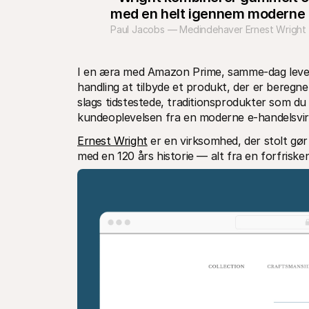
med en helt igennem moderne k
Paul Jacobs — Medindehaver Ernest Wright
I en æra med Amazon Prime, samme-dag leveri
handling at tilbyde et produkt, der er beregnet
slags tidstestede, traditionsprodukter som du h
kundeoplevelsen fra en moderne e-handelsvi
Ernest Wright
 er en virksomhed, der stolt gø
med en 120 års historie — alt fra en forfrisk