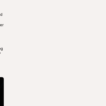
d 
er 
g 
 