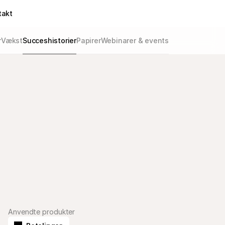
takt
r
Vækst
Succeshistorier
Papirer
Webinarer & events
Anvendte produkter