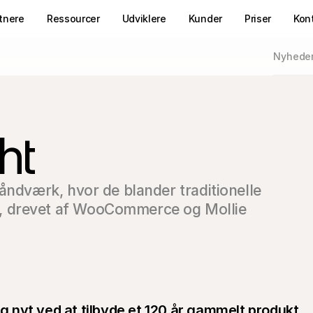
tnere
Ressourcer
Udviklere
Kunder
Priser
Kon
Nyhede
ht
åndværk, hvor de blander traditionelle 
 drevet af WooCommerce og Mollie 
nyt ved at tilbyde et 120 år gammelt produkt 