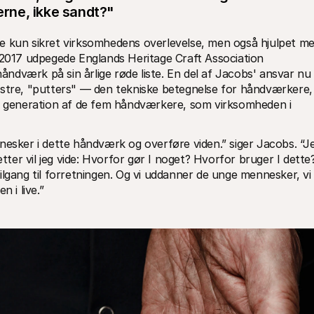
rne, ikke sandt?"
e kun sikret virksomhedens overlevelse, men også hjulpet me
at bevare de færdigheder, der startede den. I 2017 udpegede Englands Heritage Craft Association 
håndværk på sin årlige røde liste. En del af Jacobs' ansvar nu 
estre, "putters" — den tekniske betegnelse for håndværkere, 
ny generation af de fem håndværkere, som virksomheden i 
nesker i dette håndværk og overføre viden.” siger Jacobs. “Je
er vil jeg vide: Hvorfor gør I noget? Hvorfor bruger I dette?
lgang til forretningen. Og vi uddanner de unge mennesker, vi 
 i live.”