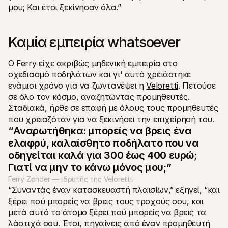
μου; Και έτσι ξεκίνησαν όλα.”
Για τους αγοραστές
Ανακαλύψτε γιατί η Mollie εμφανίζεται στην τραπεζική 
σας δήλωση
Για πελάτες της Mollie
Καμία εμπειρία whatsoever
Επικοινωνήστε με την ομάδα υποστήριξης πελατών μας
Επικοινωνήστε με τις πωλήσεις
Ανακαλύψτε πώς μπορούμε να βοηθήσουμε την 
Ο Ferry είχε ακριβώς μηδενική εμπειρία στο 
επιχείρησή σας
σχεδιασμό ποδηλάτων και γι' αυτό χρειάστηκε 
ενάμισι χρόνο για να ζωντανέψει η 
Veloretti
. Πετούσε 
σε όλο τον κόσμο, αναζητώντας προμηθευτές. 
Σταδιακά, ήρθε σε επαφή με όλους τους προμηθευτές 
που χρειαζόταν για να ξεκινήσει την επιχείρησή του.
“Αναρωτήθηκα: μπορείς να βρεις ένα 
ελαφρύ, καλαίσθητο ποδήλατο που να 
οδηγείται καλά για 300 έως 400 ευρώ; 
Γιατί να μην το κάνω μόνος μου;”
Ferry Zonder — ιδρυτής της Veloretti.
“Συναντάς έναν κατασκευαστή πλαισίων,” εξηγεί, “και 
ξέρει πού μπορείς να βρεις τους τροχούς σου, και 
μετά αυτό το άτομο ξέρει πού μπορείς να βρεις τα 
λάστιχά σου. Έτσι, πηγαίνεις από έναν προμηθευτή 