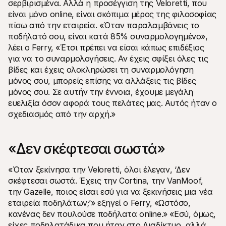
σερβιρισμένα. Αλλά η προσέγγιση της Veloretti, που 
είναι μόνο online, είναι σκόπιμα μέρος της φιλοσοφίας 
πίσω από την εταιρεία. «Όταν παραλαμβάνεις το 
ποδήλατό σου, είναι κατά 85% συναρμολογημένο», 
λέει ο Ferry, «Έτσι πρέπει να είσαι κάπως επιδέξιος 
για να το συναρμολογήσεις. Αν έχεις σφίξει όλες τις 
βίδες και έχεις ολοκληρώσει τη συναρμολόγηση 
μόνος σου, μπορείς επίσης να αλλάξεις τις βίδες 
μόνος σου. Σε αυτήν την έννοια, έχουμε μεγάλη 
ευελιξία όσον αφορά τους πελάτες μας. Αυτός ήταν ο 
σχεδιασμός από την αρχή.»
«Δεν σκέφτεσαι σωστά»
«Όταν ξεκίνησα την Veloretti, όλοι έλεγαν, ‘Δεν 
σκέφτεσαι σωστά. Έχεις την Cortina, την VanMoof, 
την Gazelle, ποιος είσαι εσύ για να ξεκινήσεις μια νέα 
εταιρεία ποδηλάτων;’» εξηγεί ο Ferry, «Ωστόσο, 
κανένας δεν πουλούσε ποδήλατα online.» «Εσύ, όμως, 
είχες ποδηλατάδικα που ήταν στο Διαδίκτυο, αλλά 