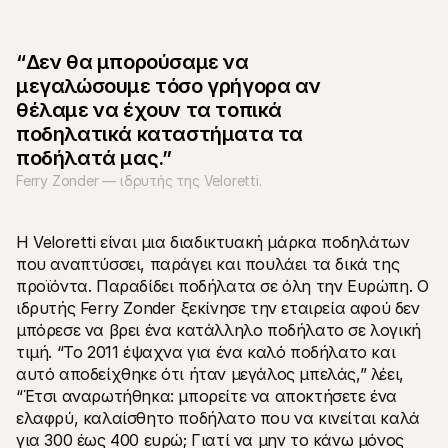
“Δεν θα μπορούσαμε να 
μεγαλώσουμε τόσο γρήγορα αν 
θέλαμε να έχουν τα τοπικά 
Τεχνικοί πόροι
Mollie 
Πύλη προγραμματιστών
Έγγρ
ποδηλατικά καταστήματα τα 
Ανακαλύψτε πόρους και ενημερώσεις για 
Εξερε
ποδήλατά μας.”
προγραμματιστές
μας
Βιβλιοθήκες
Κατά
Ferry Zonder — ιδρυτής της Veloretti.
Ενσωματώστε το Mollie με έτοιμες βιβλιοθήκες
Ελέγξ
Κοινότητα Discord
Ιστο
Ελάτε στην κοινότητα των προγραμματιστών μας
Διαβά
Η Veloretti είναι μια διαδικτυακή μάρκα ποδηλάτων 
Σχετικά με την Mollie
Περιεχ
Τιμολόγηση
Άρθρα
που αναπτύσσει, παράγει και πουλάει τα δικά της 
Δείτε τις τιμές μας
Ανακα
προϊόντα. Παραδίδει ποδήλατα σε όλη την Ευρώπη. Ο 
μπορεί
Σχετικά με εμάς
ιδρυτής Ferry Zonder ξεκίνησε την εταιρεία αφού δεν 
επιχε
Μάθετε περισσότερα για την 
Ιστορ
μπόρεσε να βρει ένα κατάλληλο ποδήλατο σε λογική 
ιστορία και τις αξίες μας
Δείτε
Νέα
τιμή. “Το 2011 έψαχνα για ένα καλό ποδήλατο και 
πελάτ
Διαβάστε τα τελευταία νέα της 
αυτό αποδείχθηκε ότι ήταν μεγάλος μπελάς,” λέει, 
Έγγρ
Mollie
“Έτσι αναρωτήθηκα: μπορείτε να αποκτήσετε ένα 
Κατεβ
Καριέρες
Ελάτε να δουλέψετε μαζί μας - 
ελαφρύ, καλαίσθητο ποδήλατο που να κινείται καλά 
προσλαμβάνουμε!
για 300 έως 400 ευρώ; Γιατί να μην το κάνω μόνος 
Επικοινωνία