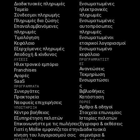
Διαδικτυακές πληρωμές
Ενσωματωμένες 
Ταμείο
ηλεκτρονικές 
Σύνδεσμοι πληρωμής
πληρωμές
Πληρωμές δια ζώσης
Ενσωματωμένες 
Επαναλαμβανόμενες 
αυτοπρόσωπες 
πληρωμές
πληρωμές
Τιμολόγηση
Ενσωματωμένοι 
Κεφάλαιο
εταιρικοί λογαριασμοί
Εξερχόμενες πληρωμές
Ενσωματωμένο 
Αποδοχή & κίνδυνος
κεφάλαιο
ΛΥΣΕΙΣ
ΠΡΟΓΡΑΜΜΑΤΙΣΤ
Ηλεκτρονικό εμπόριο
ΈΣ
Ανανεώσεις
Franchises
Τεκμηρίωση
Αγορές
Ενσωματώσει
SaaS
ς
ΠΡΟΓΡΑΜΜΑΤΑ
Συνεργάτες
Βιβλιοθήκες
Πρακτορεία
Κατάσταση
Νεοφυείς επιχειρήσεις
ΠΌΡΟΙ
Άρθρα & οδηγοί
ΥΠΟΣΤΉΡΙΞΗ
Κέντρο βοήθειας
Στοιχεία επωνυμίας
Εξυπηρέτηση πελατών
Ιστορίες πελατών
Επικοινωνήστε με τις πωλήσεις
Έγγραφα & εκθέσεις
Γιατί η Mollie εμφανίζεται στην 
Διαδικτυακά 
κίνηση του λογαριασμού σας
σεμινάρια & 