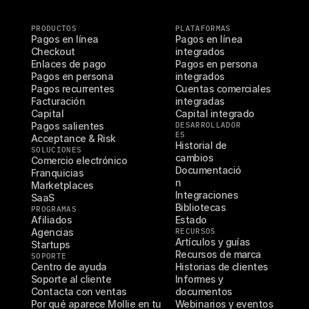
PRODUCTOS
PLATAFORMAS
Pagos en línea
Pagos en línea 
Checkout
integrados
Enlaces de pago
Pagos en persona 
Pagos en persona
integrados
Pagos recurrentes
Cuentas comerciales 
Facturación
integradas
Capital
Capital integrado
Pagos salientes
DESARROLLADOR
ES
Acceptance & Risk
Historial de 
SOLUCIONES
cambios
Comercio electrónico
Documentació
Franquicias
n
Marketplaces
Integraciones
SaaS
Bibliotecas
PROGRAMAS
Afiliados
Estado
Agencias
RECURSOS
Artículos y guías
Startups
Recursos de marca
SOPORTE
Centro de ayuda
Historias de clientes
Soporte al cliente
Informes y 
Contacta con ventas
documentos
Por qué aparece Mollie en tu 
Webinarios y eventos