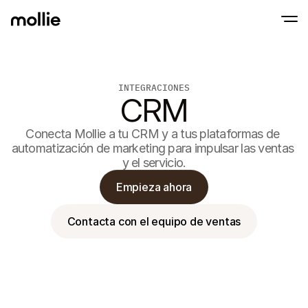
INTEGRACIONES
Aceptar pagos
CRM
Pagos en línea
Tap to Pay en iPhone
Saber más
Aceptar y gestionar p
Acepta pagos contactless en tu iPhone con
Pagos en persona
Conecta Mollie a tu CRM y a tus plataformas de 
Aceptar pagos con ter
automatización de marketing para impulsar las ventas 
dispositivos
y el servicio.
Checkout
Pagos recurrentes y 
Empieza ahora
Pagos recurrentes
Pagos recurrentes y 
Aceptación y ries
Contacta con el equipo de ventas
Prevenir fraude y opti
conversión
Socios
Para
Para agencias
Descub
Descubre nuestro Programa de socios para agencias
electr