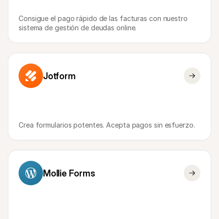
Compradores
Por qué Mollie está en tu extracto bancario
Consigue el pago rápido de las facturas con nuestro 
Clientes de Mollie
sistema de gestión de deudas online.
Contactar equipo de atención al cliente
Contactar equipo de ventas
Descubre cómo podemos ayudar a tu empresa
Jotform
Crea formularios potentes. Acepta pagos sin esfuerzo. 
Mollie Forms