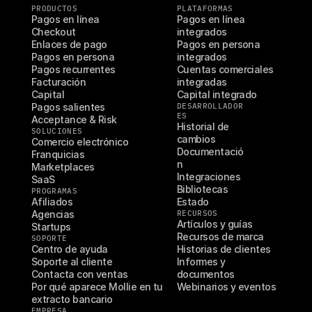
PRODUCTOS
PLATAFORMAS
Pagos en línea
Pagos en línea 
Checkout
integrados
Enlaces de pago
Pagos en persona 
Pagos en persona
integrados
Pagos recurrentes
Cuentas comerciales 
Facturación
integradas
Capital
Capital integrado
Pagos salientes
DESARROLLADOR
ES
Acceptance & Risk
Historial de 
SOLUCIONES
cambios
Comercio electrónico
Documentació
Franquicias
n
Marketplaces
Integraciones
SaaS
Bibliotecas
PROGRAMAS
Afiliados
Estado
Agencias
RECURSOS
Artículos y guías
Startups
Recursos de marca
SOPORTE
Centro de ayuda
Historias de clientes
Soporte al cliente
Informes y 
Contacta con ventas
documentos
Por qué aparece Mollie en tu 
Webinarios y eventos
extracto bancario
EMPRESA