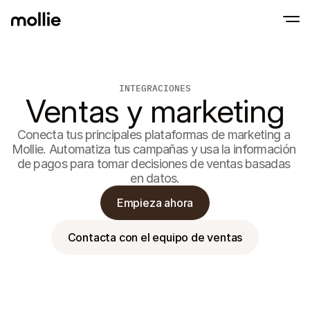
INTEGRACIONES
Aceptar pagos
Ventas y marketing
Pagos en línea
Tap to Pay en iPhone
Saber más
Aceptar y gestionar p
Acepta pagos contactless en tu iPhone con
Pagos en persona
Conecta tus principales plataformas de marketing a 
Aceptar pagos con ter
Mollie. Automatiza tus campañas y usa la información 
dispositivos
de pagos para tomar decisiones de ventas basadas 
Checkout
en datos.
Pagos recurrentes y 
Pagos recurrentes
Empieza ahora
Pagos recurrentes y 
Aceptación y ries
Prevenir fraude y opti
Contacta con el equipo de ventas
conversión
Socios
Para
Para agencias
Descub
Descubre nuestro Programa de socios para agencias
electr