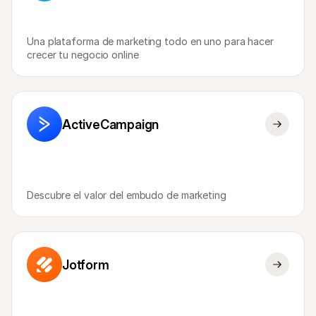
Compradores
Por qué Mollie está en tu extracto bancario
Clientes de Mollie
Una plataforma de marketing todo en uno para hacer 
Contactar equipo de atención al cliente
Contactar equipo de ventas
crecer tu negocio online
Descubre cómo podemos ayudar a tu empresa
ActiveCampaign
Descubre el valor del embudo de marketing
Jotform