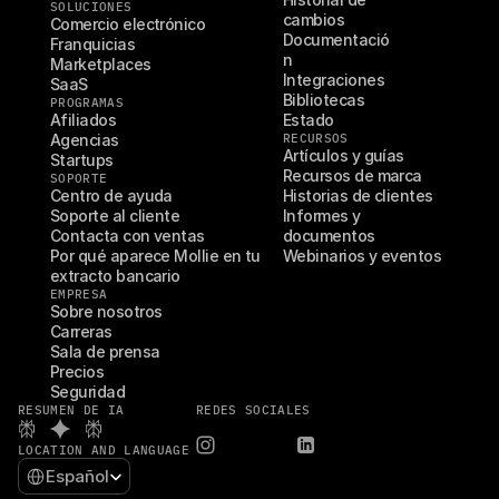
SOLUCIONES
cambios
Comercio electrónico
Documentació
Franquicias
n
Marketplaces
Integraciones
SaaS
Bibliotecas
PROGRAMAS
Afiliados
Estado
Agencias
RECURSOS
Artículos y guías
Startups
Recursos de marca
SOPORTE
Centro de ayuda
Historias de clientes
Soporte al cliente
Informes y 
Contacta con ventas
documentos
Por qué aparece Mollie en tu 
Webinarios y eventos
extracto bancario
EMPRESA
Sobre nosotros
Carreras
Sala de prensa
Precios
Seguridad
RESUMEN DE IA
REDES SOCIALES
LOCATION AND LANGUAGE
Select Language
Español