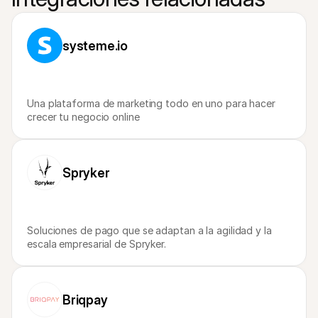
Compradores
Por qué Mollie está en tu extracto bancario
Clientes de Mollie
Contactar equipo de atención al cliente
systeme.io
Contactar equipo de ventas
Descubre cómo podemos ayudar a tu empresa
Una plataforma de marketing todo en uno para hacer 
crecer tu negocio online
Spryker
Soluciones de pago que se adaptan a la agilidad y la 
escala empresarial de Spryker.
Briqpay