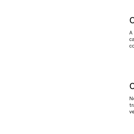
C
A 
ca
co
O
No
tr
ve