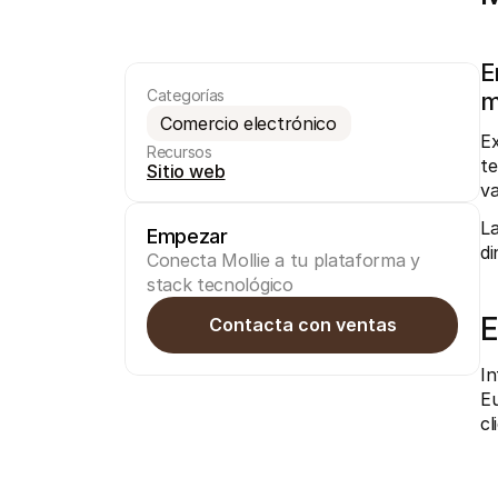
E
Categorías
m
Comercio electrónico
Ex
Recursos
te
Sitio web
va
La
Empezar
di
Conecta Mollie a tu plataforma y 
stack tecnológico
E
Contacta con ventas
In
Eu
cl