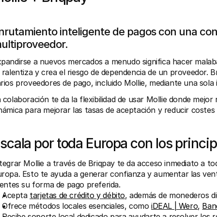
nrutamiento inteligente de pagos con una confi
ultiproveedor.
pandirse a nuevos mercados a menudo significa hacer malaba
 ralentiza y crea el riesgo de dependencia de un proveedor. B
rios proveedores de pago, incluido Mollie, mediante una sola 
 colaboración te da la flexibilidad de usar Mollie donde mejor
námica para mejorar las tasas de aceptación y reducir costes
scala por toda Europa con los princ
tegrar Mollie a través de Briqpay te da acceso inmediato a tod
ropa. Esto te ayuda a generar confianza y aumentar las vent
ientes su forma de pago preferida.
Acepta 
tarjetas de crédito y débito
, además de monederos di
Ofrece métodos locales esenciales, como 
iDEAL | Wero
, 
Ban
Recibe soporte local dedicado para ayudarte a resolver los 