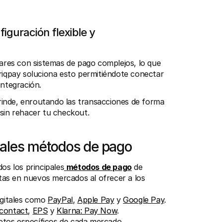
guración flexible y 
res con sistemas de pago complejos, lo que 
riqpay soluciona esto permitiéndote conectar 
integración.
 rinde, enroutando las transacciones de forma 
 sin rehacer tu checkout.
ipales métodos de pago
os los principales
métodos de pago
 de 
as en nuevos mercados al ofrecer a los 
gitales como 
PayPal
, 
Apple Pay
 y 
Google Pay
.
contact
, 
EPS
 y 
Klarna: Pay Now
.
retos específicos de cada mercado.