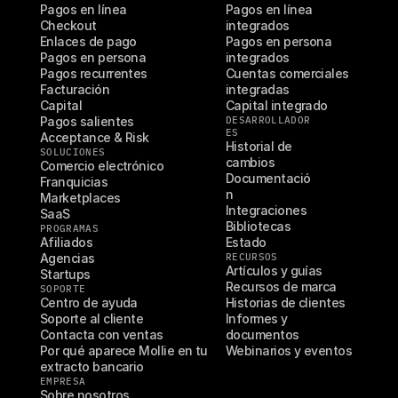
Pagos en línea
Pagos en línea 
Checkout
integrados
Enlaces de pago
Pagos en persona 
Pagos en persona
integrados
Pagos recurrentes
Cuentas comerciales 
Facturación
integradas
Capital
Capital integrado
Pagos salientes
DESARROLLADOR
ES
Acceptance & Risk
Historial de 
SOLUCIONES
cambios
Comercio electrónico
Documentació
Franquicias
n
Marketplaces
Integraciones
SaaS
Bibliotecas
PROGRAMAS
Afiliados
Estado
Agencias
RECURSOS
Artículos y guías
Startups
Recursos de marca
SOPORTE
Centro de ayuda
Historias de clientes
Soporte al cliente
Informes y 
Contacta con ventas
documentos
Por qué aparece Mollie en tu 
Webinarios y eventos
extracto bancario
EMPRESA
Sobre nosotros