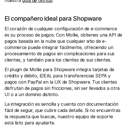
nuestra 
guía de Github
.
Compradores
Por qué Mollie está en tu extracto bancario
Clientes de Mollie
Contactar equipo de atención al cliente
El compañero ideal para Shopware
Contactar equipo de ventas
Descubre cómo podemos ayudar a tu empresa
El corazón de cualquier configuración de e-commerce 
es su proceso de pagos. Con Mollie, obtienes una API de 
pagos basada en la nube que cualquier sitio de e-
commerce puede integrar fácilmente, ofreciendo un 
procesamiento de pagos sin complicaciones para sus 
clientes, y también para los clientes de sus clientes.
El plugin de Mollie para Shopware integra tarjetas de 
crédito y débito, iDEAL para transferencias SEPA y 
pagos con PayPal en la UX de Shopware. Tus clientes 
disfrutan de pagos sin fricciones, sin ser llevados a otra 
UI o a un dominio distinto.
La integración es sencilla y cuenta con documentación 
fácil de seguir, que cubre cada detalle. Si no encuentras 
la respuesta que buscas, nuestro equipo de soporte 
está listo para ayudarte.