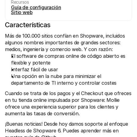
Recursos
Guía de configuración
Sitio web
Características
Más de 100.000 sitios confían en Shopware, incluidos 
algunos nombres importantes de grandes sectores: 
Recursos técnicos
Mollie 
medios, ingeniería y comercio web. Y con razón:
Portal para desarrolladores
Docu
El software de compras online de código abierto es 
Descubre recursos para desarrolladores y actualizaciones
Descub
Biblioteca
Esta
flexible y potente
Integra Mollie con bibliotecas listas para usar
Consul
Interfaz fácil de usar
Comunidad Discord
Chan
Una opción en la nube para minimizar el 
Únete a nuestra comunidad de desarrolladores
Infórm
Sobre Mollie
Conten
departamento de TI interno y controlar costes
Precios
Artíc
Consultar nuestros precios
Descub
Cuando se trata de los pagos y el Checkout que ofreces 
ayudar
Sobre nosotros
en tu tienda online impulsada por Shopware: Mollie 
Histo
Descubre más sobre nuestra 
ofrece una experiencia superior para los clientes y 
historia y valores
Mira c
client
aumenta las tasas de conversión.
Noticias
Archi
Leer las últimas noticias de Mollie
Descar
¡Buenas noticias! Desde hoy damos soporte al enfoque 
Vacantes
¡Trabaja con nosotros!
Headless de Shopware 6. Puedes aprender más en 
Contacto