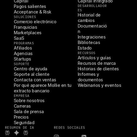
Capital
Capital integrado
Pagos salientes
DESARROLLADOR
ES
Acceptance & Risk
Historial de 
SOLUCIONES
cambios
Comercio electrónico
Documentació
Franquicias
n
Marketplaces
Integraciones
SaaS
Bibliotecas
PROGRAMAS
Afiliados
Estado
Agencias
RECURSOS
Artículos y guías
Startups
Recursos de marca
SOPORTE
Centro de ayuda
Historias de clientes
Soporte al cliente
Informes y 
Contacta con ventas
documentos
Por qué aparece Mollie en tu 
Webinarios y eventos
extracto bancario
EMPRESA
Sobre nosotros
Carreras
Sala de prensa
Precios
Seguridad
RESUMEN DE IA
REDES SOCIALES