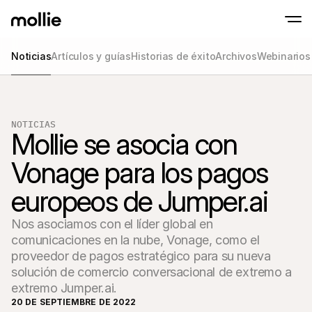
Noticias
Artículos y guías
Historias de éxito
Archivos
Webinarios
Aceptar pagos
Pagos en línea
Tap to Pay en iPhone
Saber más
Aceptar y gestionar p
NOTICIAS
Acepta pagos contactless en tu iPhone con
Pagos en persona
Mollie se asocia con 
Aceptar pagos con ter
dispositivos
Vonage para los pagos 
Checkout
Pagos recurrentes y 
europeos de Jumper.ai
Pagos recurrentes
Pagos recurrentes y 
Aceptación y ries
Nos asociamos con el líder global en
Prevenir fraude y opti
comunicaciones en la nube, Vonage, como el
conversión
Socios
proveedor de pagos estratégico para su nueva
Para
Para agencias
solución de comercio conversacional de extremo a
Descub
Descubre nuestro Programa de socios para agencias
electr
extremo Jumper.ai.
20 DE SEPTIEMBRE DE 2022