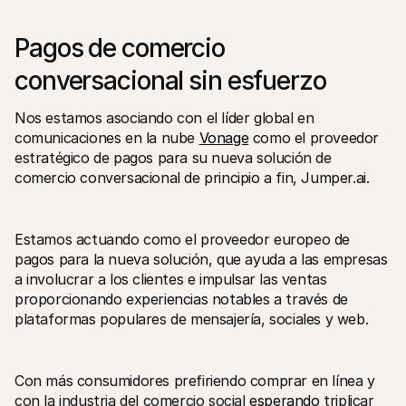
Pagos de comercio 
conversacional sin esfuerzo
Nos estamos asociando con el líder global en 
Recursos técnicos
Mollie 
comunicaciones en la nube 
Vonage
 como el proveedor 
Portal para desarrolladores
Docu
estratégico de pagos para su nueva solución de 
Descubre recursos para desarrolladores y actualizaciones
Descub
comercio conversacional de principio a fin, Jumper.ai. 
Biblioteca
Esta
Integra Mollie con bibliotecas listas para usar
Consul
Comunidad Discord
Chan
Únete a nuestra comunidad de desarrolladores
Infórm
Estamos actuando como el proveedor europeo de 
Sobre Mollie
Conten
pagos para la nueva solución, que ayuda a las empresas 
Precios
Artíc
Consultar nuestros precios
Descub
a involucrar a los clientes e impulsar las ventas 
ayudar
Sobre nosotros
proporcionando experiencias notables a través de 
Histo
Descubre más sobre nuestra 
plataformas populares de mensajería, sociales y web.
historia y valores
Mira c
client
Noticias
Archi
Leer las últimas noticias de Mollie
Descar
Vacantes
Con más consumidores prefiriendo comprar en línea y 
¡Trabaja con nosotros!
Contacto
con la industria del comercio social 
esperando
 triplicar 