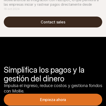
las empresas iniciar y rastrear pagos directamente desde 
HubSpot en segundos.
16 oct 2024
Contact sales
Simplifica los pagos y la 
gestión del dinero
Impulsa el ingreso, reduce costos y gestiona fondos 
con Mollie.
Empieza ahora