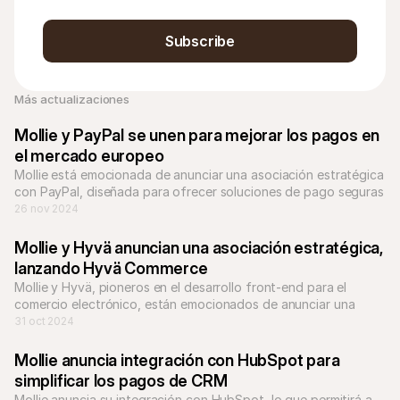
Subscribe
Más actualizaciones
Mollie y PayPal se unen para mejorar los pagos en 
el mercado europeo
Mollie está emocionada de anunciar una asociación estratégica 
con PayPal, diseñada para ofrecer soluciones de pago seguras 
y sencillas para plataformas de mercado en toda Europa.
26 nov 2024
Mollie y Hyvä anuncian una asociación estratégica, 
lanzando Hyvä Commerce
Mollie y Hyvä, pioneros en el desarrollo front-end para el 
comercio electrónico, están emocionados de anunciar una 
asociación estratégica, lanzando Hyvä Commerce.
31 oct 2024
Mollie anuncia integración con HubSpot para 
simplificar los pagos de CRM
Mollie anuncia su integración con HubSpot, lo que permitirá a 