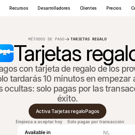
Recursos
Desarrolladores
Clientes
Precios
C
MÉTODOS DE PAGO
TARJETAS REGALO
Tarjetas regal
agos con tarjeta de regalo de los pr
olo tardarás 10 minutos en empezar a 
s ocultas: solo pagas por las transa
éxito.
Activa Tarjetas regaloPagos
Empieza a aceptar hoy
Solo pagas por transacción
Available in
NL