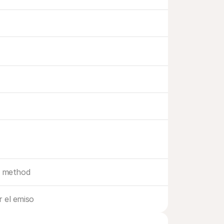
 method
 el emiso