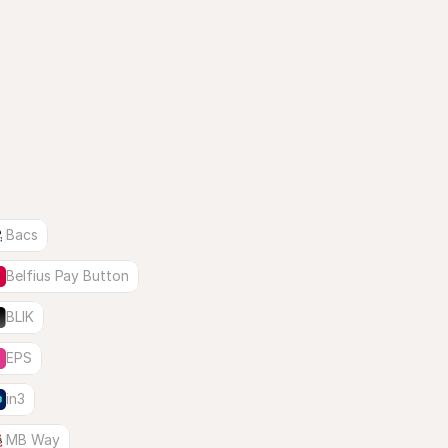
Bacs
Belfius Pay Button
BLIK
EPS
in3
MB Way