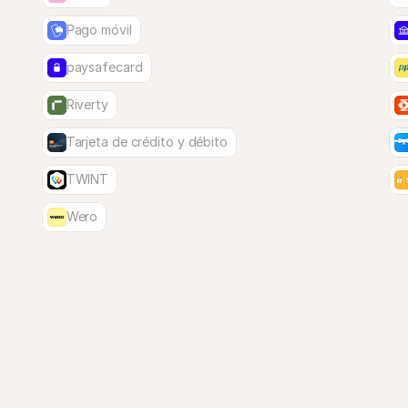
Pago móvil
paysafecard
Riverty
Tarjeta de crédito y débito
TWINT
Wero