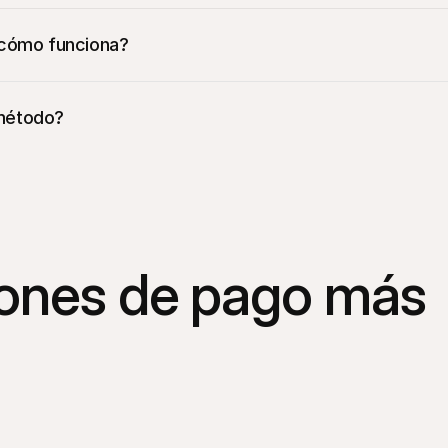
 cómo funciona?
 método?
iones de pago más 