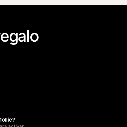
egalo 
ollie?
ra activar 