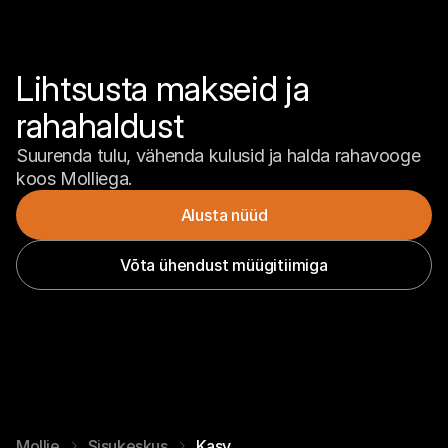
K
õ
i
k 
Lihtsusta makseid ja 
t
u
rahahaldust
r
u
Suurenda tulu, vähenda kulusid ja halda rahavooge 
d
J
koos Molliega.
a
e
Alusta nüüd
m
ü
Võta ühendust müügitiimiga
ü
k
V
e
e
b
i
s
e
m
Mollie
Sisukeskus
Kasv