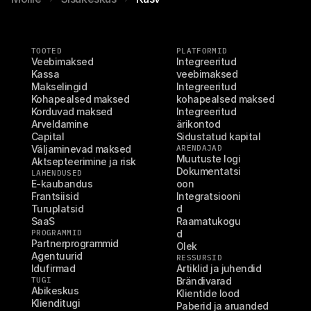
i
n
a
r
TOOTED
PLATFORMID
i 
Veebimaksed
Integreeritud 
s
Kassa
veebimaksed
Makselingid
Integreeritud 
a
Kohapealsed maksed
kohapealsed maksed
l
Korduvad maksed
Integreeritud 
v
Arveldamine
ärikontod
e
Capital
Sidustatud kapital
s
Väljaminevad maksed
ARENDAJAD
t
Muutuste logi
Aktsepteerimine ja risk
i
Dokumentatsi
LAHENDUSED
s
E-kaubandus
oon
K
Frantsiisid
Integratsiooni
o
Turuplatsid
d
h
SaaS
Raamatukogu
a
PROGRAMMID
d
Partnerprogrammid
p
Olek
Agentuurid
e
RESSURSID
Idufirmad
Artiklid ja juhendid
a
TUGI
Brändivarad
l
Abikeskus
Klientide lood
n
Klienditugi
Paberid ja aruanded