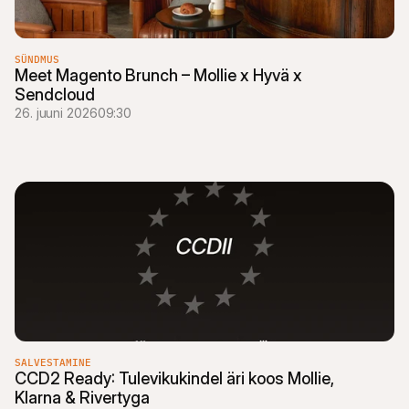
i
i
k
E
SÜNDMUS
-
Meet Magento Brunch – Mollie x Hyvä x 
k
Sendcloud
a
26. juuni 2026
09:30
u
b
a
n
d
u
s
V
e
e
b
i
s
e
m
SALVESTAMINE
CCD2 Ready: Tulevikukindel äri koos Mollie, 
i
Klarna & Rivertyga
n