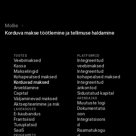
Mollie
Korduva makse töötlemine ja tellimuse haldamine
TOOTED
PLATFORMID
Veebimaksed
Integreeritud 
Kassa
veebimaksed
Makselingid
Integreeritud 
Kohapealsed maksed
kohapealsed maksed
Korduvad maksed
Integreeritud 
Arveldamine
ärikontod
Capital
Sidustatud kapital
Väljaminevad maksed
ARENDAJAD
Muutuste logi
Aktsepteerimine ja risk
Dokumentatsi
LAHENDUSED
E-kaubandus
oon
Frantsiisid
Integratsiooni
Turuplatsid
d
SaaS
Raamatukogu
PROGRAMMID
d