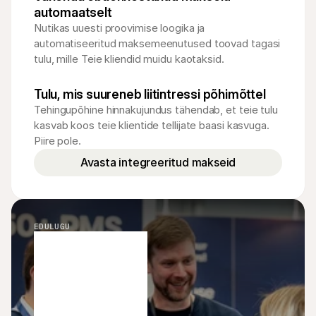
automaatselt
Nutikas uuesti proovimise loogika ja 
automatiseeritud maksemeenutused toovad tagasi 
tulu, mille Teie kliendid muidu kaotaksid.
Tulu, mis suureneb liitintressi põhimõttel
Tehingupõhine hinnakujundus tähendab, et teie tulu 
kasvab koos teie klientide tellijate baasi kasvuga. 
Piire pole.
Avasta integreeritud makseid
EDULUGU