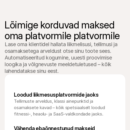
Lõimige korduvad maksed 
oma platvormile platvormile
Lase oma klientidel hallata liikmelisusi, tellimusi ja 
osamaksetega arveldust otse sinu toote sees. 
Automatiseeritud kogumine, uuesti proovimise 
loogika ja võlgnevuste meeldetuletused – kõik 
lahendatakse sinu eest.
Loodud liikmesusplatvormide jaoks
Tellimuste arveldus, klassi ainepunktid ja 
osamaksete kavad – kõik spetsiaalselt loodud 
fitnessi-, heaolu- ja SaaS-valdkondade jaoks.
Vähenda ebaõnnestunud makseid 