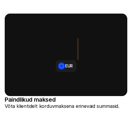
Ostlejatele
Uuri välja, miks Mollie on sinu pangakontolehel
Mollie klientidele
Külastage meie klienditoe meeskonda
Võta ühendust müügitiimiga
Avasta, kuidas me saame sinu ettevõtet aidata
€
8
EUR
Paindlikud maksed
Võta klientidelt korduvmaksena erinevaid summasid.