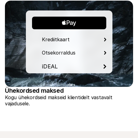
Krediitkaart
Otsekorraldus
iDEAL
Ühekordsed maksed
Kogu ühekordseid makseid klientidelt vastavalt 
vajadusele.