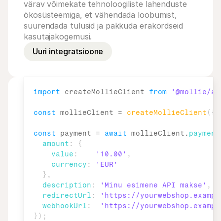
värav võimekate tehnoloogiliste lahenduste 
ökosüsteemiga, et vähendada loobumist, 
suurendada tulusid ja pakkuda erakordseid 
kasutajakogemusi.
Uuri integratsioone
import
createMollieClient
from
'@mollie/ap
const
mollieClient
 = 
createMollieClient
(
{
const
payment
 = 
await
mollieClient
.
payment
amount
:
{
value
:
'10.00'
,
currency
:
'EUR'
}
,
description
:
'Minu esimene API makse'
,
redirectUrl
:
'https://yourwebshop.exampl
webhookUrl
:
'https://yourwebshop.exampl
}
)
;