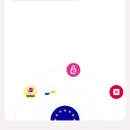
Paku Euroopa juhtivaid makseviise
Alusta korduvate ja tellimuse põhiste maksete 
kogumist koheselt makseviisidega, mida sinu 
kliendid tunnevad ja usaldavad.