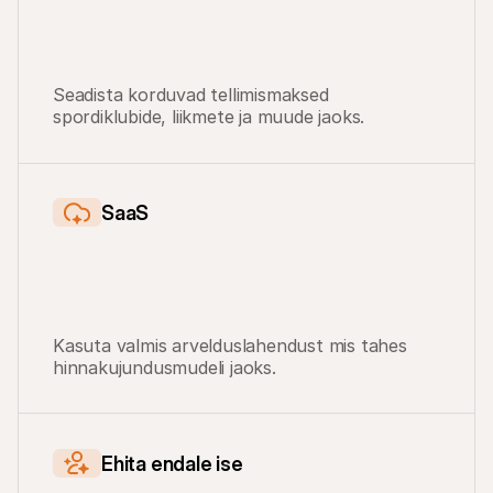
Seadista korduvad tellimismaksed 
spordiklubide, liikmete ja muude jaoks.
SaaS
Kasuta valmis arvelduslahendust mis tahes 
hinnakujundusmudeli jaoks.
Ehita endale ise