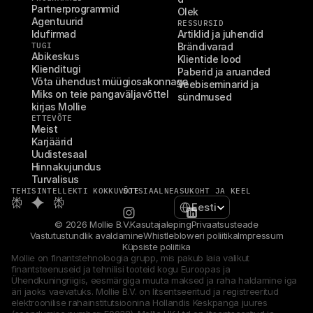
Partnerprogrammid
Olek
Agentuurid
RESSURSID
Idufirmad
Artiklid ja juhendid
TUGI
Brändivarad
Abikeskus
Klientide lood
Klienditugi
Paberid ja aruanded
Võta ühendust müügiosakonnaga
Veebiseminarid ja 
Miks on teie pangaväljavõttel 
sündmused
kirjas Mollie
ETTEVÕTE
Meist
Karjäärid
Uudistesaal
Hinnakujundus
Turvalisus
TEHISINTELLEKTI KOKKUVÕTE
SOTSIAALNE
ASUKOHT JA KEEL
Select Language
Eesti
© 2026 Mollie B.V.
Kasutajaleping
Privaatsusteade
Vastutustundlik avaldamine
Whistlebloweri poliitika
Impressum
Küpsiste poliitika
Mollie on finantstehnoloogia grupp, mis pakub laia valikut 
finantsteenuseid ja tehnilisi tooteid kogu Euroopas ja 
Ühendkuningriigis, eesmärgiga muuta maksed ja raha haldamine iga 
äri jaoks vaevatuks. Mollie B.V. on litsentseeritud ja registreeritud 
elektroonilise rahainstitutsioonina Hollandis Keskpanga juures 