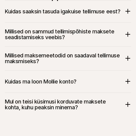
Kuidas saaksin tasuda igakuise tellimuse eest?
Millised on sammud tellimispõhiste maksete 
seadistamiseks veebis?
Millised maksemeetodid on saadaval tellimuse 
maksmiseks?
Vali makseprotsessor
Vali usaldusväärne makseprotsessor, mis 
toetab tellimuste arveldamist. Veendu, et 
neil on kõik vajalikud funktsioonid ja 
Kuidas ma loon Mollie konto?
teenused ning et nad integreeruvad sinu e-
poega lihtsalt.
Mul on teisi küsimusi korduvate maksete 
kohta, kuhu peaksin minema?
Integreeri makseprotsessor oma 
iDEAL
veebipoes
Bancontact
Kui kasutad e-kaubanduse platvormi, 
EPS
pakuvad parimad protsessorid pluginaid või 
Belfius
sisseehitatud funktsioone, mis teevad 