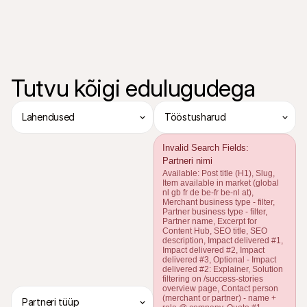
Tutvu kõigi edulugudega
Lahendused
Tööstusharud
Invalid Search Fields:
Partneri nimi
Available:
Post title (H1), Slug,
Item available in market (global
nl gb fr de be-fr be-nl at),
Merchant business type - filter,
Partner business type - filter,
Partner name, Excerpt for
Content Hub, SEO title, SEO
description, Impact delivered #1,
Impact delivered #2, Impact
delivered #3, Optional - Impact
delivered #2: Explainer, Solution
filtering on /success-stories
overview page, Contact person
(merchant or partner) - name +
Partneri tüüp