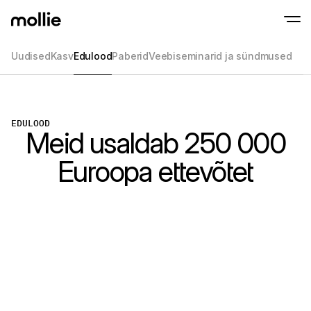
Uudised
Kasv
Edulood
Paberid
Veebiseminarid ja sündmused
Võta makseid vastu
Veebimaksed
Maksa iPhone'i abil
Uuri lähemalt
Aktsepteeri ja halda 
Võta kontaktivabad maksed vastu otse oma
EDULOOD
Kohapealsed mak
Meid usaldab 250 000
Võta vastu makseid ter
seadmete abil
Euroopa ettevõtet
Kassa
Paku konversioonile o
kassaprotsessi
Korduvad maksed
Kogu korduvaid ja tell
makseid
Aktsepteerimine ja 
Enneta pettusi ja opti
konversiooni
Partnerid
Agentuuride jaoks
SaaS 
Tutvu meie Agentuuri Partneriprogrammiga
Uuri m