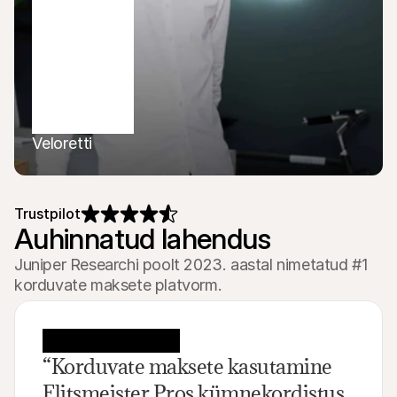
Veloretti
Trustpilot
Auhinnatud lahendus
Juniper Researchi poolt 2023. aastal nimetatud #1
korduvate maksete platvorm.
“Korduvate maksete kasutamine 
Flitsmeister Pros kümnekordistus 