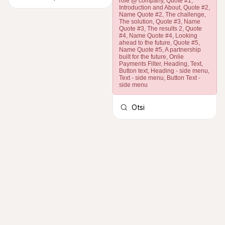
role @ company, Quote #1,
Introduction and About, Quote #2,
Name Quote #2, The challenge,
The solution, Quote #3, Name
Quote #3, The results 2, Quote
#4, Name Quote #4, Looking
ahead to the future, Quote #5,
Name Quote #5, A partnership
built for the future, Onlie
Payments Filter, Heading, Text,
Button text, Heading - side menu,
Text - side menu, Button Text -
side menu