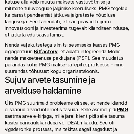
katuse alla võib muuta maksete vastuvõtmise ja 
Ostlejatele
mitmete tuluvoogude jälgimise keeruliseks. PMG tegeleb 
Uuri välja, miks Mollie on sinu pangakontolehel
ka pärast pandeemiat jätkuva jalgrataste nõudluse 
Mollie klientidele
Külastage meie klienditoe meeskonda
langusega. See tähendab, et nad peavad tegema 
Võta ühendust müügitiimiga
innovatsiooni ja investeerima tugevalt klienditeenindusse, 
Avasta, kuidas me saame sinu ettevõtet aidata
et jätkata edu saavutamist.
Nende väljakutsetega silmitsi seismiseks kaasas PMG 
digiagentuuri 
Bitfactory
, et aidata integreerida Mollie 
nende makseteenuse pakkujana (PSP). See muudatus 
parandas kohe PMG makse- ja lepitusprotsesse – ning 
suurendas tõhusust kogu organisatsioonis.
Sujuv arvete tasumine ja 
arvelduse haldamine
Üks PMG suurimaid probleeme oli see, et nende kliendid 
ei saanud arveid internetis tasuda. Selle asemel pidi 
PMG
saatma arve e-kirjaga, mille järel klient pidi selle tasuma 
käsitsi pangaülekandega või iDEAL-i kaudu. See oli 
vigaderohke protsess, mis tekitas sageli segadust ja 