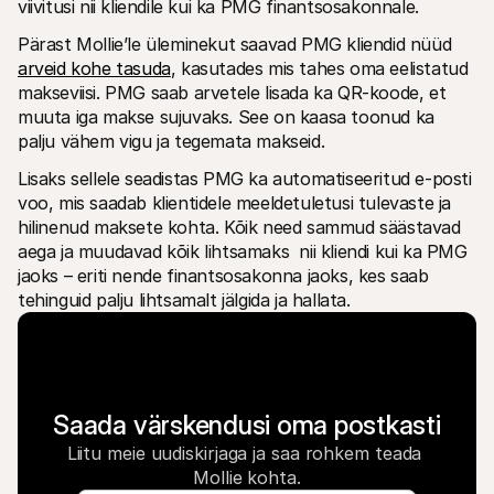
viivitusi nii kliendile kui ka PMG finantsosakonnale. 
Pärast Mollie’le üleminekut saavad PMG kliendid nüüd 
arveid kohe tasuda
, kasutades mis tahes oma eelistatud 
makseviisi. PMG saab arvetele lisada ka QR-koode, et 
muuta iga makse sujuvaks. See on kaasa toonud ka 
palju vähem vigu ja tegemata makseid.
Lisaks sellele seadistas PMG ka automatiseeritud e-posti 
voo, mis saadab klientidele meeldetuletusi tulevaste ja 
hilinenud maksete kohta. Kõik need sammud säästavad 
aega ja muudavad kõik lihtsamaks  nii kliendi kui ka PMG 
jaoks – eriti nende finantsosakonna jaoks, kes saab 
tehinguid palju lihtsamalt jälgida ja hallata.
Saada värskendusi oma postkasti
Liitu meie uudiskirjaga ja saa rohkem teada 
Mollie kohta.