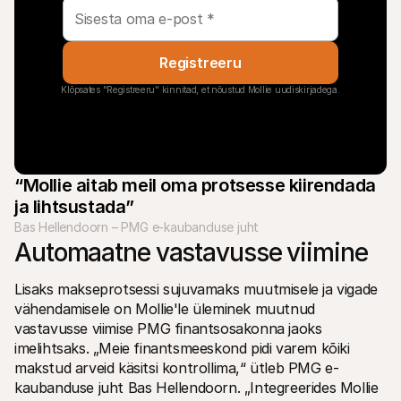
Registreeru
Klõpsates "Registreeru" kinnitad, et nõustud Mollie uudiskirjadega.
“Mollie aitab meil oma protsesse kiirendada 
ja lihtsustada”
Bas Hellendoorn – PMG e-kaubanduse juht
Automaatne vastavusse viimine 
Lisaks makseprotsessi sujuvamaks muutmisele ja vigade 
vähendamisele on Mollie'le üleminek muutnud 
vastavusse viimise PMG finantsosakonna jaoks 
imelihtsaks. „Meie finantsmeeskond pidi varem kõiki 
makstud arveid käsitsi kontrollima,“ ütleb PMG e-
kaubanduse juht Bas Hellendoorn. „Integreerides Mollie 