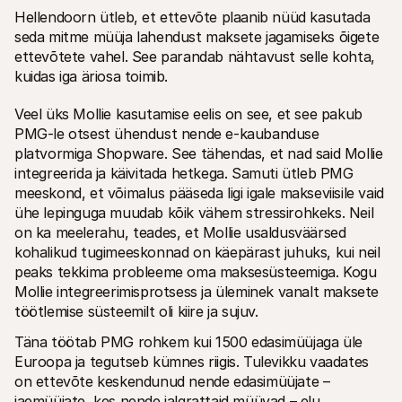
Hellendoorn ütleb, et ettevõte plaanib nüüd kasutada 
seda mitme müüja lahendust maksete jagamiseks õigete 
ettevõtete vahel. See parandab nähtavust selle kohta, 
kuidas iga äriosa toimib. 
Veel üks Mollie kasutamise eelis on see, et see pakub 
PMG-le otsest ühendust nende e-kaubanduse 
platvormiga Shopware. See tähendas, et nad said Mollie 
integreerida ja käivitada hetkega. Samuti ütleb PMG 
meeskond, et võimalus pääseda ligi igale makseviisile vaid 
ühe lepinguga muudab kõik vähem stressirohkeks. Neil 
on ka meelerahu, teades, et Mollie usaldusväärsed 
kohalikud tugimeeskonnad on käepärast juhuks, kui neil 
peaks tekkima probleeme oma maksesüsteemiga. Kogu 
Mollie integreerimisprotsess ja üleminek vanalt maksete 
töötlemise süsteemilt oli kiire ja sujuv.
Täna töötab PMG rohkem kui 1500 edasimüüjaga üle 
Euroopa ja tegutseb kümnes riigis. Tulevikku vaadates 
on ettevõte keskendunud nende edasimüüjate – 
jaemüüjate, kes nende jalgrattaid müüvad – elu 