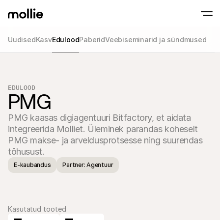
Uudised
Kasv
Edulood
Paberid
Veebiseminarid ja sündmused
Võta makseid vastu
Veebimaksed
Maksa iPhone'i abil
Uuri lähemalt
Aktsepteeri ja halda 
Võta kontaktivabad maksed vastu otse oma
EDULOOD
Kohapealsed mak
PMG
Võta vastu makseid ter
seadmete abil
Kassa
PMG kaasas digiagentuuri Bitfactory, et aidata 
Paku konversioonile o
integreerida Molliet. Üleminek parandas koheselt 
kassaprotsessi
Korduvad maksed
PMG makse- ja arveldusprotsesse ning suurendas 
Kogu korduvaid ja tell
tõhusust.
makseid
Aktsepteerimine ja 
E-kaubandus
Partner: Agentuur
Enneta pettusi ja opti
konversiooni
Partnerid
Agentuuride jaoks
SaaS 
Tutvu meie Agentuuri Partneriprogrammiga
Uuri m
Kasutatud tooted