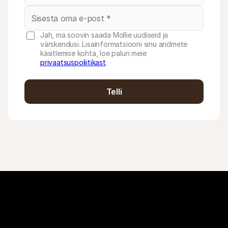
Jah, ma soovin saada Mollie uudiseid ja
värskendusi. Lisainformatsiooni sinu andmete
käsitlemise kohta, loe palun meie
privaatsuspoliitikast
.
Telli