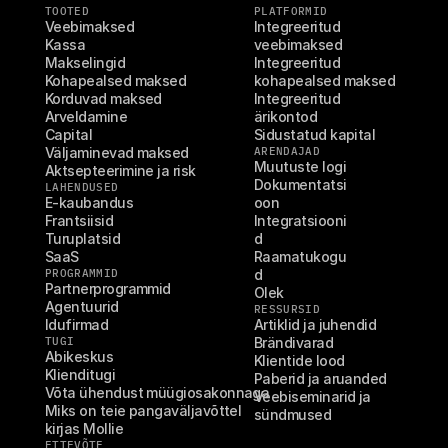
TOOTED
PLATFORMID
Veebimaksed
Integreeritud 
Kassa
veebimaksed
Makselingid
Integreeritud 
Kohapealsed maksed
kohapealsed maksed
Korduvad maksed
Integreeritud 
Arveldamine
ärikontod
Capital
Sidustatud kapital
Väljaminevad maksed
ARENDAJAD
Muutuste logi
Aktsepteerimine ja risk
Dokumentatsi
LAHENDUSED
E-kaubandus
oon
Frantsiisid
Integratsiooni
Turuplatsid
d
SaaS
Raamatukogu
PROGRAMMID
d
Partnerprogrammid
Olek
Agentuurid
RESSURSID
Idufirmad
Artiklid ja juhendid
TUGI
Brändivarad
Abikeskus
Klientide lood
Klienditugi
Paberid ja aruanded
Võta ühendust müügiosakonnaga
Veebiseminarid ja 
Miks on teie pangaväljavõttel 
sündmused
kirjas Mollie
ETTEVÕTE