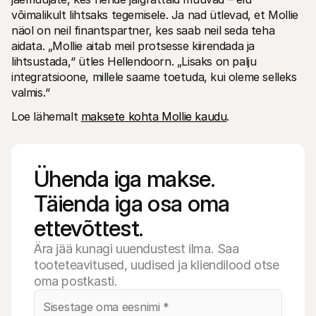
võimalikult lihtsaks tegemisele. Ja nad ütlevad, et Mollie 
näol on neil finantspartner, kes saab neil seda teha 
aidata. „Mollie aitab meil protsesse kiirendada ja 
lihtsustada,“ ütles Hellendoorn. „Lisaks on palju 
integratsioone, millele saame toetuda, kui oleme selleks 
valmis.“
Loe lähemalt 
maksete kohta Mollie kaudu
.
Ühenda iga makse. 
Täienda iga osa oma 
ettevõttest.
Ära jää kunagi uuendustest ilma. Saa
tooteteavitused, uudised ja kliendilood otse
oma postkasti.