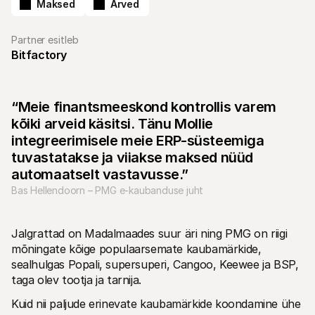
Maksed
Arved
Partner esitleb
Bitfactory
Tehnilised ressursid
Mollie 
“Meie finantsmeeskond kontrollis varem 
Arendajate portaal
Doku
kõiki arveid käsitsi. Tänu Mollie 
Avasta arendaja ressursid ja uuendused
Uuri m
Raamatukogud
Olek
integreerimisele meie ERP-süsteemiga 
Integreeri Mollie valmis raamatukogudega
Kontro
tuvastatakse ja viiakse maksed nüüd 
Discordi kogukond
Muutu
automaatselt vastavusse.”
Liitu meie arendajate kogukonnaga
Tutvu 
Mollie kohta
Mollie 
Bas Hellendoorn – PMG e-kaubanduse juht
Hinnakujundus
Artikl
Vaata meie hindasid
Avasta
Meist
Edul
Jalgrattad on Madalmaades suur äri ning PMG on riigi 
Tutvu meie loo ja väärtustega 
Vaata,
lähemalt
klient
mõningate kõige populaarsemate kaubamärkide, 
Uudised
Paber
sealhulgas Popali, supersuperi, Cangoo, Keewee ja BSP, 
Loe uusimaid Mollie uudiseid
Lae al
taga olev tootja ja tarnija.
Karjäärid
Tule meie juurde tööle - me otsime 
Kuid nii paljude erinevate kaubamärkide koondamine ühe 
inimesi!
Kontakt