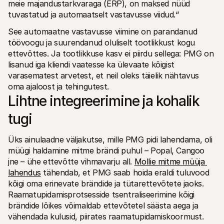
meie majandustarkvaraga (ERP), on maksed nüüd 
tuvastatud ja automaatselt vastavusse viidud.“
See automaatne vastavusse viimine on parandanud 
töövoogu ja suurendanud oluliselt tootlikkust kogu 
ettevõttes. Ja tootlikkuse kasv ei piirdu sellega: PMG on 
lisanud iga kliendi vaatesse ka ülevaate kõigist 
varasematest arvetest, et neil oleks täielik nähtavus 
oma ajaloost ja tehingutest. 
Lihtne integreerimine ja kohalik 
tugi
Üks ainulaadne väljakutse, mille PMG pidi lahendama, oli 
müügi haldamine mitme brändi puhul – Popal, Cangoo 
jne – ühe ettevõtte vihmavarju all. 
Mollie mitme müüja 
lahendus
 tähendab, et PMG saab hoida eraldi tuluvood 
kõigi oma erinevate brändide ja tütarettevõtete jaoks. 
Raamatupidamisprotsesside tsentraliseerimine kõigi 
brändide lõikes võimaldab ettevõtetel säästa aega ja 
vähendada kulusid, piirates raamatupidamiskoormust. 