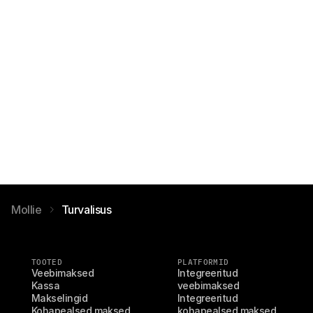
Mollie
Turvalisus
TOOTED
PLATFORMID
Veebimaksed
Integreeritud 
Kassa
veebimaksed
Makselingid
Integreeritud 
Kohapealsed maksed
kohapealsed maksed