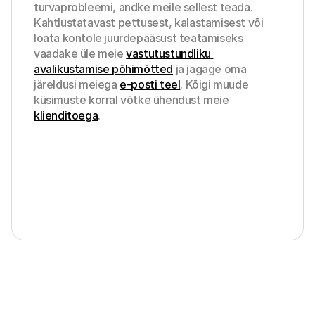
turvaprobleemi, andke meile sellest teada. 
Kahtlustatavast pettusest, kalastamisest või 
loata kontole juurdepääsust teatamiseks 
vaadake üle meie 
vastutustundliku 
avalikustamise põhimõtted
 ja jagage oma 
järeldusi meiega 
e-posti teel
. Kõigi muude 
küsimuste korral võtke ühendust meie 
klienditoega
. 