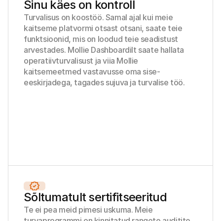
Sinu käes on kontroll
Turvalisus on koostöö. Samal ajal kui meie 
kaitseme platvormi otsast otsani, saate teie 
funktsioonid, mis on loodud teie seadistust 
arvestades. Mollie Dashboardilt saate hallata 
operatiivturvalisust ja viia Mollie 
kaitsemeetmed vastavusse oma sise-
eeskirjadega, tagades sujuva ja turvalise töö.
Sõltumatult sertifitseeritud
Te ei pea meid pimesi uskuma. Meie 
turvaprogrammi on kinnitatud rangete auditite, 