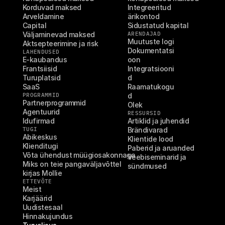
Korduvad maksed
Integreeritud 
Arveldamine
ärikontod
Capital
Sidustatud kapital
Väljaminevad maksed
ARENDAJAD
Muutuste logi
Aktsepteerimine ja risk
Dokumentatsi
LAHENDUSED
E-kaubandus
oon
Frantsiisid
Integratsiooni
Turuplatsid
d
SaaS
Raamatukogu
PROGRAMMID
d
Partnerprogrammid
Olek
Agentuurid
RESSURSID
Idufirmad
Artiklid ja juhendid
TUGI
Brändivarad
Abikeskus
Klientide lood
Klienditugi
Paberid ja aruanded
Võta ühendust müügiosakonnaga
Veebiseminarid ja 
Miks on teie pangaväljavõttel 
sündmused
kirjas Mollie
ETTEVÕTE
Meist
Karjäärid
Uudistesaal
Hinnakujundus