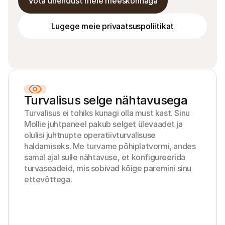
Võta ühendust meie meeskonnaga
Security@mollie.com
Kopeeritud
Lugege meie privaatsuspoliitikat
Tehnilised ressursid
Mollie 
Arendajate portaal
Doku
Avasta arendaja ressursid ja uuendused
Uuri m
Raamatukogud
Olek
Turvalisus selge nähtavusega
Integreeri Mollie valmis raamatukogudega
Kontro
Turvalisus ei tohiks kunagi olla must kast. Sinu 
Discordi kogukond
Muutu
Liitu meie arendajate kogukonnaga
Mollie juhtpaneel pakub selget ülevaadet ja 
Tutvu 
Mollie kohta
Mollie 
olulisi juhtnupte operatiivturvalisuse 
Hinnakujundus
Artikl
haldamiseks. Me turvame põhiplatvormi, andes 
Vaata meie hindasid
Avasta
samal ajal sulle nähtavuse, et konfigureerida 
Meist
Edul
Tutvu meie loo ja väärtustega 
Vaata,
turvaseadeid, mis sobivad kõige paremini sinu 
lähemalt
klient
ettevõttega.
Uudised
Paber
Loe uusimaid Mollie uudiseid
Lae al
Karjäärid
Tule meie juurde tööle - me otsime 
inimesi!
Kontakt