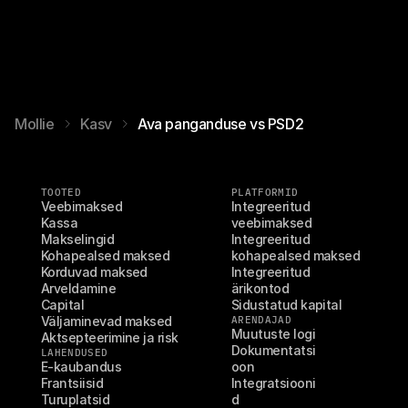
Mollie
Kasv
Ava panganduse vs PSD2
TOOTED
PLATFORMID
Veebimaksed
Integreeritud 
Kassa
veebimaksed
Makselingid
Integreeritud 
Kohapealsed maksed
kohapealsed maksed
Korduvad maksed
Integreeritud 
Arveldamine
ärikontod
Capital
Sidustatud kapital
Väljaminevad maksed
ARENDAJAD
Muutuste logi
Aktsepteerimine ja risk
Dokumentatsi
LAHENDUSED
E-kaubandus
oon
Frantsiisid
Integratsiooni
Turuplatsid
d