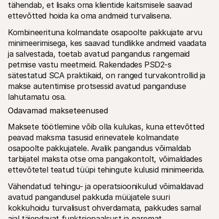
tähendab, et lisaks oma klientide kaitsmisele saavad 
ettevõtted hoida ka oma andmeid turvalisena.
Kombineerituna kolmandate osapoolte pakkujate arvu 
minimeerimisega, kes saavad tundlikke andmeid vaadata 
ja salvestada, toetab avatud pangandus rangemaid 
petmise vastu meetmeid. Rakendades PSD2-s 
sätestatud SCA praktikaid, on ranged turvakontrollid ja 
makse autentimise protsessid avatud panganduse 
lahutamatu osa.
Odavamad makseteenused
Maksete töötlemine võib olla kulukas, kuna ettevõtted 
peavad maksma tasusid erinevatele kolmandate 
osapoolte pakkujatele. Avalik pangandus võimaldab 
tarbijatel maksta otse oma pangakontolt, võimaldades 
ettevõtetel teatud tüüpi tehingute kulusid minimeerida.
Vähendatud tehingu- ja operatsioonikulud võimaldavad 
avatud pangandusel pakkuda müüjatele suuri 
kokkuhoidu turvalisust ohverdamata, pakkudes samal 
ajal täiendavat funktsionaalsust ja paremat 