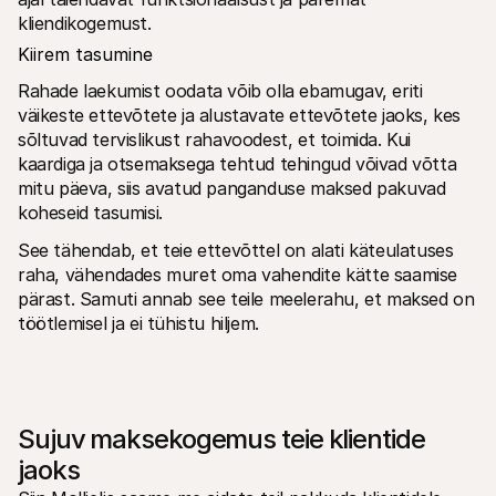
kliendikogemust.
Kiirem tasumine
Rahade laekumist oodata võib olla ebamugav, eriti 
väikeste ettevõtete ja alustavate ettevõtete jaoks, kes 
sõltuvad tervislikust rahavoodest, et toimida. Kui 
kaardiga ja otsemaksega tehtud tehingud võivad võtta 
mitu päeva, siis avatud panganduse maksed pakuvad 
koheseid tasumisi.
See tähendab, et teie ettevõttel on alati käteulatuses 
raha, vähendades muret oma vahendite kätte saamise 
pärast. Samuti annab see teile meelerahu, et maksed on 
töötlemisel ja ei tühistu hiljem.
Sujuv maksekogemus teie klientide 
jaoks