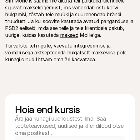
Siin Mollie'is saame me aidata teil pakkuda klientidele 
sujuvat maksekogemust, mis vähendab ostukorvi 
hülgamisi, tõstab teie müüki ja suurenendab brändi 
truudust. Ja kui soovite kasutada avatud panganduse ja 
PSD2 eeliseid, mida see teile ja teie klientidele pakub, 
uurige, kuidas kasutada 
makseid
 Mollie'ga.
Turvaliste tehingute, vaevatu integreerimise ja 
võimalusega aktsepteerida hulgaliselt makseviise pole 
kunagi olnud lihtsam oma äri kasvatada.
Hoia end kursis
Ära jää kunagi uuendustest ilma. Saa
tooteteavitused, uudised ja kliendilood otse
oma postkasti.