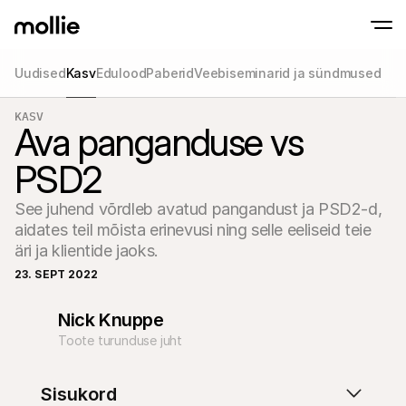
Uudised
Kasv
Edulood
Paberid
Veebiseminarid ja sündmused
KASV
Võta makseid vastu
Ava panganduse vs
Veebimaksed
Maksa iPhone'i abil
Uuri lähemalt
Aktsepteeri ja halda 
Võta kontaktivabad maksed vastu otse oma
PSD2
Kohapealsed mak
Võta vastu makseid ter
seadmete abil
See juhend võrdleb avatud pangandust ja PSD2-d, 
Kassa
Paku konversioonile o
aidates teil mõista erinevusi ning selle eeliseid teie 
kassaprotsessi
äri ja klientide jaoks.
Korduvad maksed
Kogu korduvaid ja tell
23. SEPT 2022
makseid
Aktsepteerimine ja 
Nick Knuppe
Enneta pettusi ja opti
konversiooni
Toote turunduse juht
Partnerid
Agentuuride jaoks
SaaS 
Tutvu meie Agentuuri Partneriprogrammiga
Uuri m
Sisukord