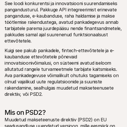
See loodi konkurentsi ja innovatsiooni suurendamiseks 
Ostlejatele
pangandusturul. Pakkuge API integreerimist erinevate 
Uuri välja, miks Mollie on sinu pangakontolehel
Mollie klientidele
panganduse, e-kaubanduse, raha haldamise ja makse 
Külastage meie klienditoe meeskonda
töötlemise rakendustega, avatud pankadegevus annab 
Võta ühendust müügitiimiga
tarbijatele parema juurdepääsu nende finantsandmetele, 
Avasta, kuidas me saame sinu ettevõtet aidata
pakkudes samal ajal suurenenud funktsionaalsust 
ettevõtetele.
Kuigi see pakub pankadele, fintech-ettevõtetele ja e-
kaubanduse ettevõtetele põnevaid 
innovatsioonivõimalusi, on süsteemi avatud iseloom 
allutatud rangele turvameetmele tarbijate kaitsmiseks. 
Ava pankadegevuse võimalikult ohutuks tagamiseks on 
olnud vajalikud uute regulatsioonide ja suuniste 
rakendamine, sealhulgas muudetud makseteenusete 
direktiiv, või PSD2.
Mis on PSD2?
Muudetud makseteenuste direktiiv (PSD2) on EU 
seadusandluse uuendatud versioon, mille eesmärk on 