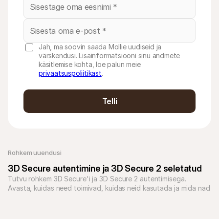
Jah, ma soovin saada Mollie uudiseid ja
värskendusi. Lisainformatsiooni sinu andmete
käsitlemise kohta, loe palun meie
privaatsuspoliitikast
.
Telli
Rohkem uuendusi
3D Secure autentimine ja 3D Secure 2 seletatud
Tutvu rohkem 3D Secure'i ja 3D Secure 2 autentimisega. 
Avasta, kuidas need toimivad, kuidas neid kasutada ja mida nad 
su ettevõttele pakuvad.