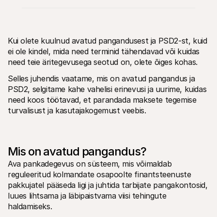
Kui olete kuulnud avatud pangandusest ja PSD2-st, kuid 
ei ole kindel, mida need terminid tähendavad või kuidas 
need teie äritegevusega seotud on, olete õiges kohas.
Tehnilised ressursid
Mollie 
Arendajate portaal
Doku
Selles juhendis vaatame, mis on avatud pangandus ja 
Avasta arendaja ressursid ja uuendused
Uuri m
PSD2, selgitame kahe vahelisi erinevusi ja uurime, kuidas 
Raamatukogud
Olek
need koos töötavad, et parandada maksete tegemise 
Integreeri Mollie valmis raamatukogudega
Kontro
turvalisust ja kasutajakogemust veebis.
Discordi kogukond
Muutu
Liitu meie arendajate kogukonnaga
Tutvu 
Mollie kohta
Mollie 
Hinnakujundus
Artikl
Vaata meie hindasid
Avasta
Mis on avatud pangandus?
Meist
Edul
Tutvu meie loo ja väärtustega 
Vaata,
Ava pankadegevus on süsteem, mis võimaldab 
lähemalt
klient
reguleeritud kolmandate osapoolte finantsteenuste 
Uudised
Paber
pakkujatel pääseda ligi ja juhtida tarbijate pangakontosid, 
Loe uusimaid Mollie uudiseid
Lae al
Karjäärid
luues lihtsama ja läbipaistvama viisi tehingute 
Tule meie juurde tööle - me otsime 
haldamiseks.
inimesi!
Kontakt