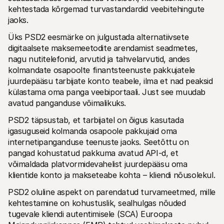
kehtestada kõrgemad turvastandardid veebitehingute 
jaoks.
Üks PSD2 eesmärke on julgustada alternatiivsete 
digitaalsete maksemeetodite arendamist seadmetes, 
nagu nutitelefonid, arvutid ja tahvelarvutid, andes 
kolmandate osapoolte finantsteenuste pakkujatele 
juurdepääsu tarbijate konto teabele, ilma et nad peaksid 
külastama oma panga veebiportaali. Just see muudab 
avatud panganduse võimalikuks.
PSD2 täpsustab, et tarbijatel on õigus kasutada 
igasuguseid kolmanda osapoole pakkujaid oma 
internetipanganduse teenuste jaoks. Seetõttu on 
pangad kohustatud pakkuma avatud API-d, et 
võimaldada platvormidevahelist juurdepääsu oma 
klientide konto ja makseteabe kohta – kliendi nõusolekul.
PSD2 oluline aspekt on parendatud turvameetmed, mille 
kehtestamine on kohustuslik, sealhulgas nõuded 
tugevale kliendi autentimisele (SCA) Euroopa 