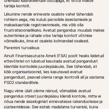
ühendab kaarditeenuse osutajaga, et võtta makse 
tarbija kontolt.
Liikumine nende erinevate osaliste vahel tähendab 
rohkem aega, mis kulub paroolide sisestamisele ja 
maksekaartide registreerimisele, mis võib olla 
frustratsiooniallikaks. Avatud pangandus muudab makse 
autentimise ja rahade otse tarbija kontolt võtmise 
võimalikuks, ilma et osaleks kolmandad osalised.
Paremini turvalisus
Ainult Finantsasutuste Ameti (FSA) poolt heaks kiidetud 
ettevõtetel on lubatud kasutada avatud pangandust 
klientide kontodele juurdepääsuks. See tähendab, et 
kõik organisatsioonid, kes kasutavad avatud 
pangandust, peavad olema range kontrolli all ja vastama 
PSD2 standarditele.
Nagu viime ülalt oleme näinud, võimaldab avatud 
pangandus otsest juurdepääsu kliendi kontole, mitte ei 
nõua nende sisselogimist erinevatesse rakendustesse ja 
süsteemidesse. See esitab madalama turvariski, kuna 