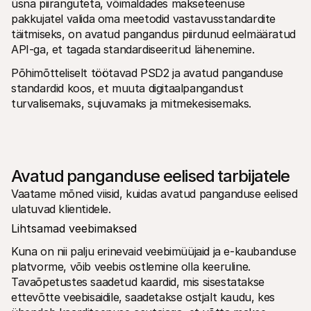
üsna piiranguteta, võimaldades makseteenuse 
pakkujatel valida oma meetodid vastavusstandardite 
täitmiseks, on avatud pangandus piirdunud eelmääratud 
API-ga, et tagada standardiseeritud lähenemine.
Põhimõtteliselt töötavad PSD2 ja avatud panganduse 
standardid koos, et muuta digitaalpangandust 
turvalisemaks, sujuvamaks ja mitmekesisemaks.
Avatud panganduse eelised tarbijatele
Vaatame mõned viisid, kuidas avatud panganduse eelised 
ulatuvad klientidele.
Lihtsamad veebimaksed
Kuna on nii palju erinevaid veebimüüjaid ja e-kaubanduse 
platvorme, võib veebis ostlemine olla keeruline. 
Tavaõpetustes saadetud kaardid, mis sisestatakse 
ettevõtte veebisaidile, saadetakse ostjalt kaudu, kes 