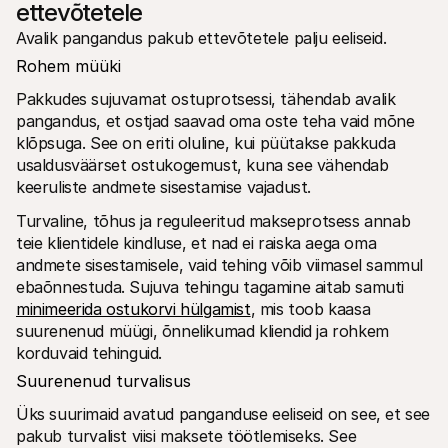
ettevõtetele
Avalik pangandus pakub ettevõtetele palju eeliseid.
Rohem müüki
Pakkudes sujuvamat ostuprotsessi, tähendab avalik 
pangandus, et ostjad saavad oma oste teha vaid mõne 
klõpsuga. See on eriti oluline, kui püütakse pakkuda 
usaldusväärset ostukogemust, kuna see vähendab 
keeruliste andmete sisestamise vajadust.
Turvaline, tõhus ja reguleeritud makseprotsess annab 
teie klientidele kindluse, et nad ei raiska aega oma 
andmete sisestamisele, vaid tehing võib viimasel sammul 
ebaõnnestuda. Sujuva tehingu tagamine aitab samuti 
minimeerida ostukorvi hülgamist
, mis toob kaasa 
suurenenud müügi, õnnelikumad kliendid ja rohkem 
korduvaid tehinguid. 
Suurenenud turvalisus
Üks suurimaid avatud panganduse eeliseid on see, et see 
pakub turvalist viisi maksete töötlemiseks. See 