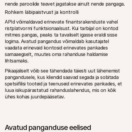
nende paroolide teavet jagatakse ainult nende pangaga.
Rohkem läbipaistvust ja kontrolli
APId võimaldavad erinevate finantsrakenduste vahel 
ristplatvormi funktsionaalsust. Kui tarbijal on kontod 
mitmes pangas, peaks ta tavaliselt igasse eraldi sisse 
logima. Avatud pangandus võimaldab kasutajatel 
vaadata erinevaid kontosid erinevates pankades 
samaaegselt, muutes oma rahanduse haldamise 
lihtsamaks.
Pikaajaliselt võib see tähendada täiesti uut lähenemist 
pangandusele, kus kliendid saavad segada ja sobitada 
spetsiifilisi tooteid ja teenuseid erinevates pankades, et 
luua isikupärastatud rahanduslahendus, mis on kõik 
ühes kohas juurdepääsetav.
Avatud panganduse eelised 