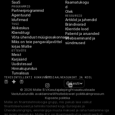
SaaS
Raamatukogu
PROGRAMMID
d
Partnerprogrammid
Olek
Agentuurid
RESSURSID
Idufirmad
Artiklid ja juhendid
TUGI
Brändivarad
Abikeskus
Klientide lood
Klienditugi
Paberid ja aruanded
Võta ühendust müügiosakonnaga
Veebiseminarid ja 
Miks on teie pangaväljavõttel 
sündmused
kirjas Mollie
ETTEVÕTE
Meist
Karjäärid
Uudistesaal
Hinnakujundus
Turvalisus
TEHISINTELLEKTI KOKKUVÕTE
SOTSIAALNE
ASUKOHT JA KEEL
Select Language
Eesti
© 2026 Mollie B.V.
Kasutajaleping
Privaatsusteade
Vastutustundlik avaldamine
Whistlebloweri poliitika
Impressum
Küpsiste poliitika
Mollie on finantstehnoloogia grupp, mis pakub laia valikut 
finantsteenuseid ja tehnilisi tooteid kogu Euroopas ja 
Ühendkuningriigis, eesmärgiga muuta maksed ja raha haldamine iga 
äri jaoks vaevatuks. Mollie B.V. on litsentseeritud ja registreeritud 