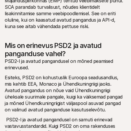
Majanduspiirkonnas (EMP) tehtud veebimaksete puhul. 
SCA parandab turvalisust, nõudes klientidelt 
lisakinnitamise samme veebipoodlemisel. See on eriti 
oluline, kui on kaasatud avatud pangandus ja API-d, 
kuna see aitab vähendada pettuse riski.
Mis on erinevus PSD2 ja avatud 
panganduse vahel?
PSD2-l ja avatud pangandusel on mõned peamised 
erinevused.
Esiteks, PSD2 on kohustuslik Euroopa seadusandlus, 
mis kehtib EEA, Monaco ja Ühendkuningriigi jaoks. 
Avatud pangandus on nõue vaid Ühendkuningriigi 
üheksale suurimale pangale, kuigi ka väiksemad pangad 
ja mõned Ühendkuningriigist väljaspool asuvad pangad 
on valinud avatud panganduse kasutuselevõtu.
 PSD2-l ja avatud pangandusel on samuti erinevad 
vastavusstandardid. Kuigi PSD2 on oma rakenduses 