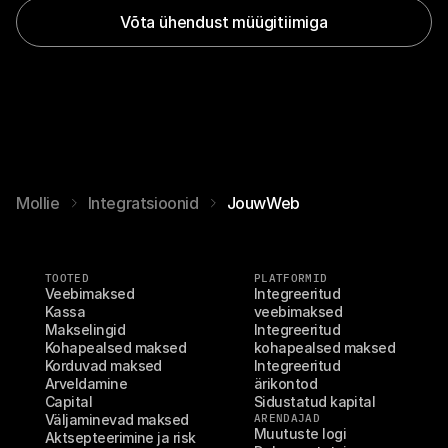
Võta ühendust müügitiimiga
Mollie
Integratsioonid
JouwWeb
TOOTED
PLATFORMID
Veebimaksed
Integreeritud 
Kassa
veebimaksed
Makselingid
Integreeritud 
Kohapealsed maksed
kohapealsed maksed
Korduvad maksed
Integreeritud 
Arveldamine
ärikontod
Capital
Sidustatud kapital
Väljaminevad maksed
ARENDAJAD
Muutuste logi
Aktsepteerimine ja risk