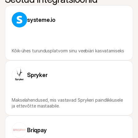
Ostlejatele
Uuri välja, miks Mollie on sinu pangakontolehel
Mollie klientidele
systeme.io
Külastage meie klienditoe meeskonda
Võta ühendust müügitiimiga
Avasta, kuidas me saame sinu ettevõtet aidata
Kõik-ühes turundusplatvorm sinu veebiäri kasvatamiseks
Spryker
Makselahendused, mis vastavad Sprykeri paindlikkusele 
ja ettevõtte mastaabile.
Briqpay