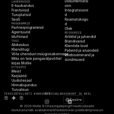
Dokumentatsi
LAHENDUSED
E-kaubandus
oon
Frantsiisid
Integratsiooni
Turuplatsid
d
SaaS
Raamatukogu
PROGRAMMID
d
Partnerprogrammid
Olek
Agentuurid
RESSURSID
Idufirmad
Artiklid ja juhendid
TUGI
Brändivarad
Abikeskus
Klientide lood
Klienditugi
Paberid ja aruanded
Võta ühendust müügiosakonnaga
Veebiseminarid ja 
Miks on teie pangaväljavõttel 
sündmused
kirjas Mollie
ETTEVÕTE
Meist
Karjäärid
Uudistesaal
Hinnakujundus
Turvalisus
TEHISINTELLEKTI KOKKUVÕTE
SOTSIAALNE
ASUKOHT JA KEEL
Select Language
Eesti
© 2026 Mollie B.V.
Kasutajaleping
Privaatsusteade
Vastutustundlik avaldamine
Whistlebloweri poliitika
Impressum