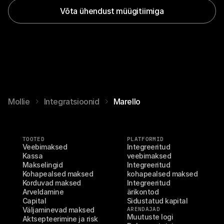
Võta ühendust müügitiimiga
Mollie
Integratsioonid
Marello
TOOTED
PLATFORMID
Veebimaksed
Integreeritud 
Kassa
veebimaksed
Makselingid
Integreeritud 
Kohapealsed maksed
kohapealsed maksed
Korduvad maksed
Integreeritud 
Arveldamine
ärikontod
Capital
Sidustatud kapital
Väljaminevad maksed
ARENDAJAD
Muutuste logi
Aktsepteerimine ja risk